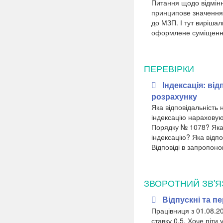
Питання щодо відмінн
принципове значення 
до МЗП. І тут виріша
оформлене суміщення.
ПЕРЕВІРКИ
Індексація: ві
розрахунку
Яка відповідальність
індексацію нараховую
Порядку № 1078? Яка 
індексацію? Яка відп
Відповіді в запропоно
ЗВОРОТНИЙ ЗВ'Я
Відпускні та п
Працівниця з 01.08.2
ставку 0,5. Хоче піти