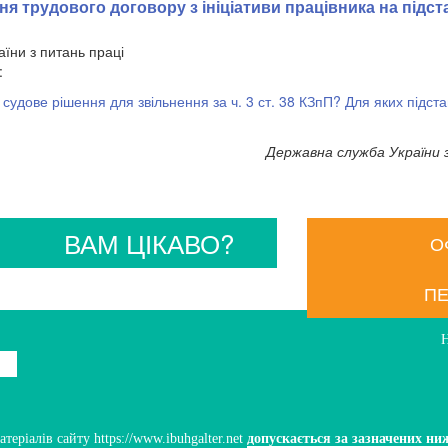
я трудового договору з ініціативи працівника на підст
їни з питань праці
:
 судове рішення для звільнення за ч. 3 ст. 38 КЗпП? Для яких підста
Державна служба України 
ВАМ ЦІКАВО?
О
ПЕ
ріалів сайту https://www.ibuhgalter.net
допускається за зазначених ни