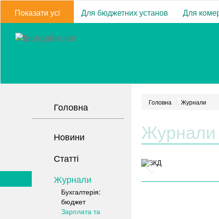
Показати усi
Для бюджетних установ
Для комер
Головна
Журнали
Головна
Журнали
Новини
Статті
Журнали
Бухгалтерія:
бюджет
Зарплата та