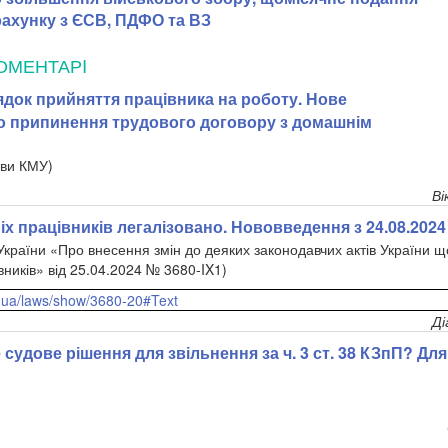
ахунку з ЄСВ, ПДФО та ВЗ
ОМЕНТАРI
док прийняття працівника на роботу. Нове
о припинення трудового договору з домашнім
ови КМУ)
Ві
 працівників легалізовано. Нововведення з 24.08.2024
України «Про внесення змін до деяких законодавчих актів України 
вників» від 25.04.2024 № 3680-IX
1
)
v.ua/laws/show/3680-20#Text
Ді
 судове рішення для звільнення за ч. 3 ст. 38 КЗпП? Для