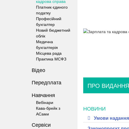
кадрова справа
Платник єдиного
податку
Професійний
бухгалтер
Новий бюджетний
облік
Медична
бухгалтерія
Місцева рада
Практика МСФЗ
Відео
Передплата
ПРО ВИДАНН
Навчання
Вебінари
НОВИНИ
Кава-брейк з
АСами
Умови надання 
Сервіси
Законопроєкт про