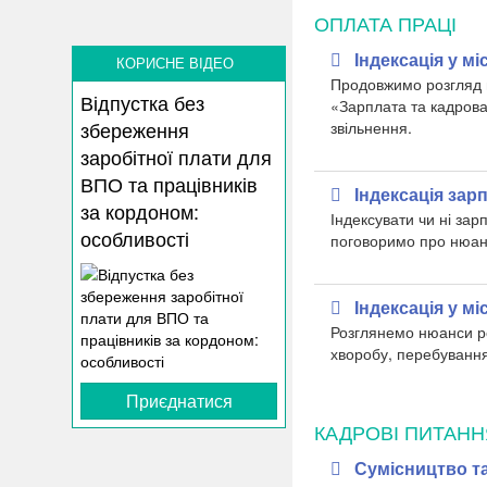
ОПЛАТА ПРАЦІ
Індексація у м
КОРИСНЕ ВІДЕО
Продовжимо розгляд н
Відпустка без
«Зарплата та кадров
збереження
звільнення.
заробітної плати для
ВПО та працівників
Індексація зар
за кордоном:
Індексувати чи ні зар
особливості
поговоримо про нюанси
Індексація у мі
Розглянемо нюанси роз
хворобу, перебування 
Приєднатися
КАДРОВІ ПИТАНН
Сумісництво т