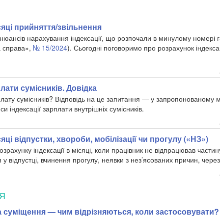
ісяці прийняття/звільнення
юансів нарахування індексації, що розпочали в минулому номері га
а справа»,
№ 15/2024
). Сьогодні поговоримо про розрахунок індексац
плати сумісників. Довідка
плату сумісників? Відповідь на це запитання — у запропонованому м
 індексації зарплати внутрішніх сумісників.
сяці відпустки, хвороби, мобілізації чи прогулу («НЗ»)
рахунку індексації в місяці, коли працівник не відпрацював частин
у відпустці, вчинення прогулу, неявки з нез’ясованих причин, через
Я
а суміщення — чим відрізняються, коли застосовувати?