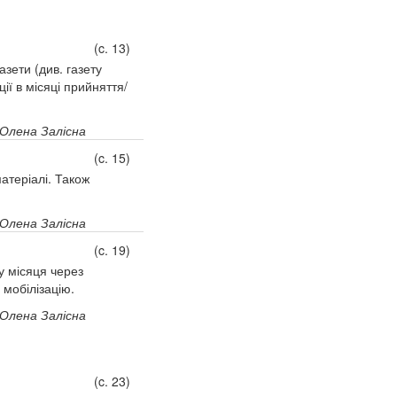
(c. 13)
зети (див. газету
ії в місяці прийняття/
Олена Залісна
(c. 15)
атеріалі. Також
Олена Залісна
(c. 19)
у місяця через
 мобілізацію.
Олена Залісна
(c. 23)