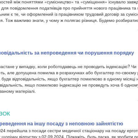
остей між поняттями «сумісництво» та «суміщення» існувало завж
для повідомлення податківців про прийняття нового працівника та 
льним є те, чи оформлений із працівником трудовий договір за сумі
 Тож важливо знати, у чому ж полягає різниця. Будемо розбиратис
дповідальність за непроведення чи порушення порядку
 настане у випадку, коли роботодавець не проводить індексацію? Ч
ть, але допущена помилка в розрахунках або бухгалтер по-своєму
буде відповідальність, якщо бухгалтер помилково в одному місяці 
овідальність, якщо помилково індексацію не проведуть хоча б одном
ваному матеріалі.
ЗОК
ереведення на іншу посаду з неповною зайнятістю
024 перейшла з посади сестри медичної стаціонару на посаду ерго
 у щорічну відпустку з 02.09.2024. Підкажіть, будь ласка, як зробити 