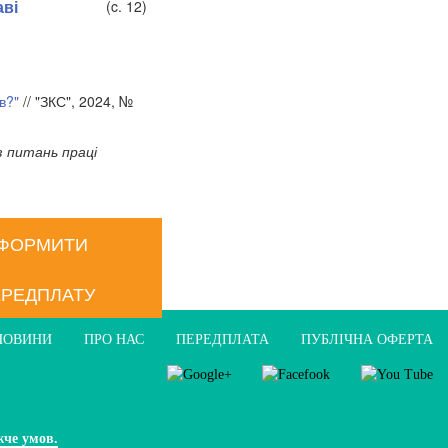
аві
(c. 12)
в?"
// "ЗКС", 2024, №
з питань праці
ФОРМИТИ
РЕДПЛАТУ
НОВИНИ
ПРО НАС
ПЕРЕДПЛАТА
ПУБЛIЧНА ОФЕРТА
жче умов.