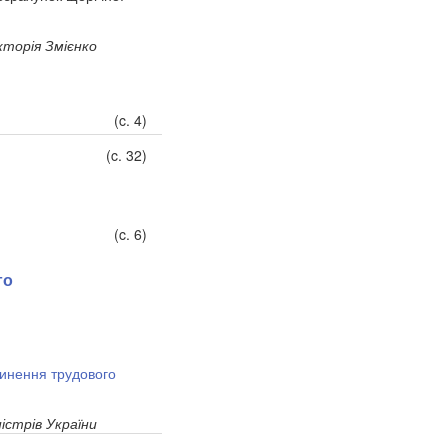
кторія Змієнко
(c. 4)
(c. 32)
(c. 6)
го
инення трудового
істрів України