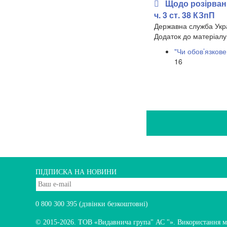
Щодо розірванн
ч. 3 ст. 38 КЗпП
Державна служба Укра
​Додаток до матеріалу
"Чи обов’язкове
16
ПІДПИСКА НА НОВИНИ
0 800 300 395
(дзвінки безкоштовні)
© 2015-2026.
ТОВ «Видавнича група" АС "». Використання мате