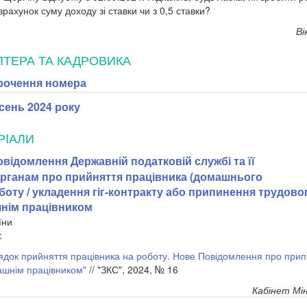
зрахунок суму доходу зі ставки чи з 0,5 ставки?
Ві
ЛТЕРА ТА КАДРОВИКА
рочення номера
сень 2024 року
РIАЛИ
відомлення Державній податковій службі та її
рганам про прийняття працівника (домашнього
боту / укладення гіг-контракту або припинення трудово
нім працівником
їни
:
док прийняття працівника на роботу. Нове Повідомлення про прип
ашнім працівником"
// "ЗКС", 2024, № 16
Кабінет Мін