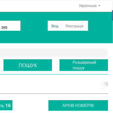
Українська
Вхід
Реєстрація
0 395
Розширений
ПОШУК
пошук
16
АРХIВ НОМЕРIВ
№