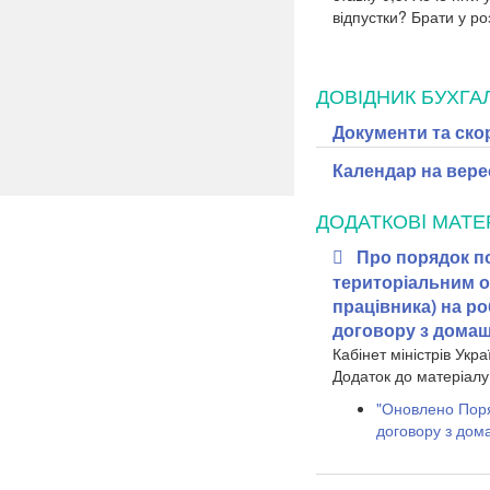
відпустки? Брати у ро
ДОВІДНИК БУХГА
Документи та ско
Календар на вере
ДОДАТКОВI МАТЕ
Про порядок по
територіальним о
працівника) на ро
договору з домаш
Кабінет міністрів Укра
Додаток до матеріалу
"Оновлено Поря
договору з дом