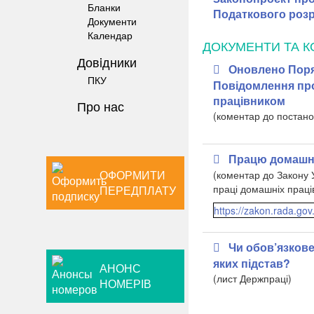
Бланки
Податкового розр
Документи
Календар
ДОКУМЕНТИ ТА К
Довiдники
Оновлено Поря
ПКУ
Повідомлення пр
працівником
Про нас
(коментар до постан
Працю домашніх
ОФОРМИТИ
(коментар до Закону 
праці домашніх праці
ПЕРЕДПЛАТУ
https://zakon.rada.go
Чи обов’язкове
яких підстав?
АНОНС
(лист Держпраці)
НОМЕРІВ