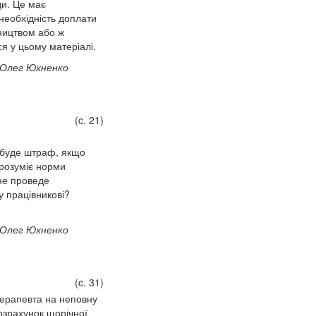
ди. Це має
необхідність доплати
сництвом або ж
я у цьому матеріалі.
Олег Юхненко
(c. 21)
и буде штраф, якщо
 розуміє норми
не проведе
у працівникові?
Олег Юхненко
(c. 31)
терапевта на неповну
розрахунок щорічної