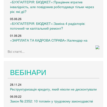
«БУХГАЛТЕРІЯ: БЮДЖЕТ»:Працівник втратив
інвалідність, але повідомив роботодавця тільки через
рік: які дії?
05.06.26
«БУХГАЛТЕРІЯ: БЮДЖЕТ»:Заміна 4 радіаторів:
поточний чи капітальний ремонт?
01.06.26
«ЗАРПЛАТА ТА КАДРОВА СПРАВА»:Календар на
червень 2026 року
Всі статті...
29.05.26
«МЕДИЧНА БУХГАЛТЕРІЯ»:Щодо змін, внесених до
постанов Кабінету Міністрів України від 12.10.2022 №
1178 та від 14.09.2020 № 822
ВЕБІНАРИ
26.05.26
«ЗАРПЛАТА ТА КАДРОВА СПРАВА»:Звіт щодо внеску
на підтримку працевлаштування осіб з інвалідністю
28.11.24
повинні подавати всі роботодавці
Реструктуризація кредиту, який ніколи не дисконтували
22.05.26
06.09.22
«БУХГАЛТЕРІЯ: БЮДЖЕТ»:Відпустка без збереження
Закон № 2352: 10 топзмін у трудовому законодавстві
зарплати тривала цілий місяць, крім двох вихідних: