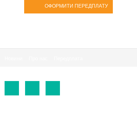
ОФОРМИТИ ПЕРЕДПЛАТУ
Новини
Про нас
Передплата
Публiчна оферта
© 2015-2026.
ТОВ «Видавнича група" АС "».
Використання матеріалів сайту
https://www.ibuhgalter.net
допускається за
зазначених нижче умов.