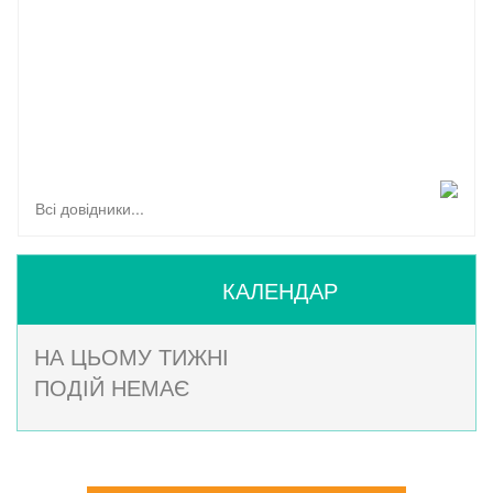
01.07.19
Кава-брейк: стисло про головне (червень 2019)
30.05.19
Кава-брейк з АСами: стисло про головне
26.04.19
Кава-брейк з АСами: стисло про головне
Всі довідники...
КАЛЕНДАР
НА ЦЬОМУ ТИЖНІ
ПОДІЙ НЕМАЄ