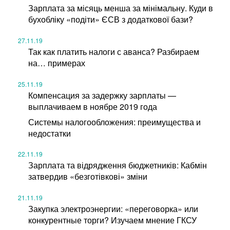
Зарплата за місяць менша за мінімальну. Куди в
бухобліку «подіти» ЄСВ з додаткової бази?
27.11.19
Так как платить налоги с аванса? Разбираем
на… примерах
25.11.19
Компенсация за задержку зарплаты —
выплачиваем в ноябре 2019 года
Системы налогообложения: преимущества и
недостатки
22.11.19
Зарплата та відрядження бюджетників: Кабмін
затвердив «безготівкові» зміни
21.11.19
Закупка электроэнергии: «переговорка» или
конкурентные торги? Изучаем мнение ГКСУ