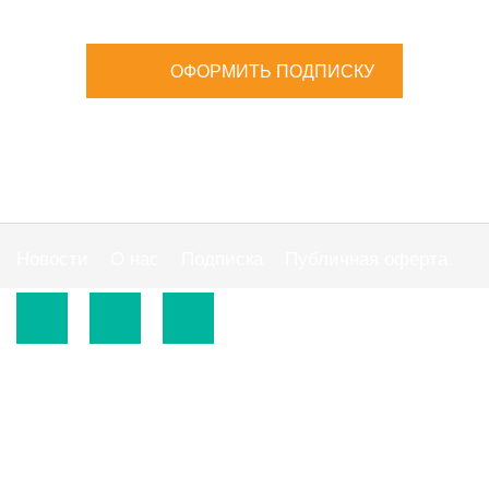
ОФОРМИТЬ ПОДПИСКУ
Новости
О нас
Подписка
Публичная оферта
© 2015-2026.
ООО «Издательская группа "АС"».
Использование материалов сайта
https://www.ibuhgalter.net
допускается на
оговоренных ниже условиях.