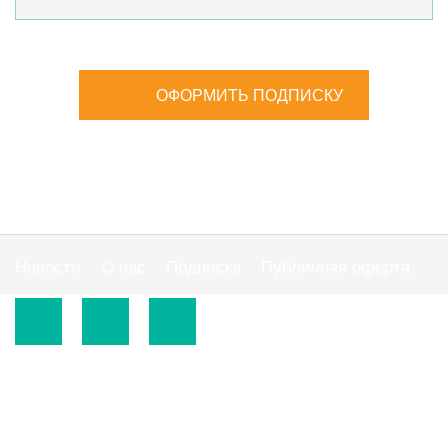
ОФОРМИТЬ ПОДПИСКУ
Новости
О нас
Подписка
Публичная оферта
© 2015-2026.
ООО «Издательская группа "АС"».
Использование материалов сайта
https://www.ibuhgalter.net
допускается на
оговоренных ниже условиях.