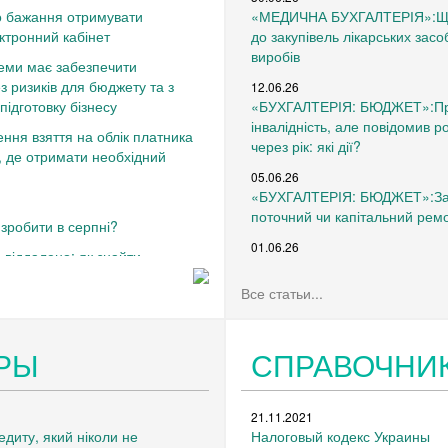
о бажання отримувати
«МЕДИЧНА БУХГАЛТЕРІЯ»:Що
ктронний кабінет
до закупівель лікарських засо
виробів
теми має забезпечити
ез ризиків для бюджету та з
12.06.26
підготовку бізнесу
«БУХГАЛТЕРІЯ: БЮДЖЕТ»:Пра
інвалідність, але повідомив р
ння взяття на облік платника
через рік: які дії?
 де отримати необхідний
05.06.26
«БУХГАЛТЕРІЯ: БЮДЖЕТ»:Замі
поточний чи капітальний рем
зробити в серпні?
01.06.26
 віддалено: як знайти
«ЗАРПЛАТА ТА КАДРОВА СПР
ати з дому
червень 2026 року
Все статьи...
тання коштів субвенції на
29.05.26
ЗСО: МОН надало роз’яснення
«МЕДИЧНА БУХГАЛТЕРІЯ»:Щод
РЫ
СПРАВОЧНИ
до постанов Кабінету Міністрі
12.10.2022 № 1178 та від 14.
26.05.26
21.11.2021
«ЗАРПЛАТА ТА КАДРОВА СПР
едиту, який ніколи не
Налоговый кодекс Украины
внеску на підтримку працевла