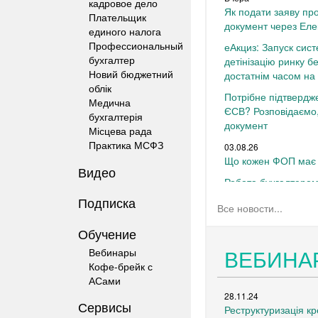
кадровое дело
Як подати заяву пр
Плательщик
документ через Еле
единого налога
Профессиональный
еАкциз: Запуск сис
бухгалтер
детінізацію ринку б
Новий бюджетний
достатнім часом на 
облік
Потрібне підтвердже
Медична
ЄСВ? Розповідаємо,
бухгалтерія
документ
Місцева рада
Практика МСФЗ
03.08.26
Що кожен ФОП має 
Видео
Робота бухгалтером
вакансію та працюв
Подписка
Все новости...
Зміни щодо викорис
Обучение
харчування учнів З
ВЕБИНА
Вебинары
Кофе-брейк с
АСами
28.11.24
Сервисы
Реструктуризація кр