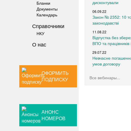
дисконтували
Бланки
Документы
06.09.22
Календарь
Закон № 2352: 10 т
законодавстві
Справочники
11.08.22
НКУ
Відпустка без збере
О нас
ВПО та працівників 
29.07.22
Невчасне погашення
умов договору
ОФОРМИТЬ
17.05.22
Все вебинары...
Безоплатні операції
ПОДПИСКУ
воєнний час (частин
15.03.22
Воєнний стан: оплат
працівниками
АНОНС
01.11.19
НОМЕРОВ
РРО-нововведения: ч
30.09.19