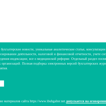
 бухгалтерские новости, уникальные аналитические статьи, консультации
зировании деятельности, налоговой и финансовой отчетности, учете с
едения индексации; все о медицинской реформе. Отдельный раздел посв
х организаций. Полная подборка электронных версий бухгалтерских жур
иятия.
 материалов сайта https://www.ibuhgalter.net
допускается на оговоренн