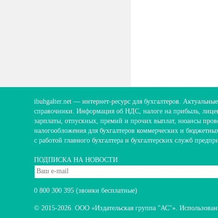
ibuhgalter.net
— интернет-ресурс для бухгалтеров. Актуальные
справочники. Информация об НДС, налоге на прибыль, лицен
зарплаты, отпускных, премий и прочих выплат, нюансы пров
налогообложения для бухгалтеров коммерческих и бюджетны
с работой главного бухгалтера и бухгалтерских служб предпр
ПОДПИСКА НА НОВОСТИ
0 800 300 395
(звонки бесплатные)
© 2015-2026.
ООО «Издательская группа "АС"». Использование