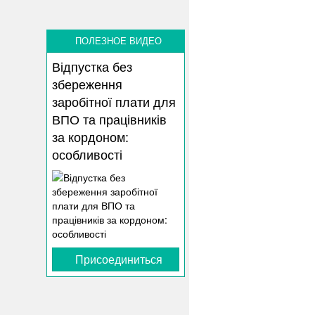
«Гадаем на кофейн
законопроектов
ПОЛЕЗНОЕ ВИДЕО
06.09.19
Кофе-брейк с АСами
Відпустка без
01.07.19
збереження
Кофе-брейк с АСами
заробітної плати для
2019)
ВПО та працівників
30.05.19
за кордоном:
Кофе-брейк с АСами
особливості
26.04.19
Кофе-брейк с АСами
Присоединиться