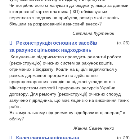
Чи потрібно його сплачувати до бюджету, якщо за даними
інтегрованої картки платника (ІКП) обліковується
переплата з податку на прибуток, розмір якої є навіть
більшим за розрахований авансовий внесок?
Світлана Куртенок
Реконструкція основних засобів
(c. 26)
за рахунок цільових надходжень
Комунальне підприємство проводить ремонтні роботи
(реконструкцію) очисних систем за рахунок коштів,
отриманих з бюджету. Кошти на ці цілі виділяються у
рамках державної програми по здійсненню
природоохоронних заходів на підставі укладеного з
Міністерством екології і природних ресурсів України
договору. Для ремонту (реконструкції) очисних споруд
залучено підрядника, що має ліцензію на виконання таких
робіт.
Як комунальному підприємству відобразити ці операції в
обліку?
Жанна Семенченко
Календарно-національна
(c. 29)