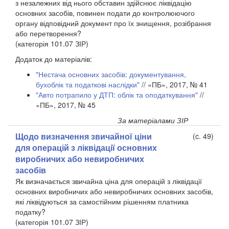
з незалежних від нього обставин здійснює ліквідацію
основних засобів, повинен подати до контролюючого
органу відповідний документ про їх знищення, розібрання
або перетворення?
(категорія 101.07 ЗІР)
Додаток до матеріалів:
"Нестача основних засобів: документування,
бухоблік та податкові наслідки"
// «ПБ», 2017, № 41
"Авто потрапило у ДТП: облік та оподаткування"
//
«ПБ», 2017, № 45
За матеріалами ЗІР
Щодо визначення звичайної ціни
(c. 49)
для операцій з ліквідації основних
виробничих або невиробничих
засобів
Як визначається звичайна ціна для операцій з ліквідації
основних виробничих або невиробничих основних засобів,
які ліквідуються за самостійним рішенням платника
податку?
(категорія 101.07 ЗІР)