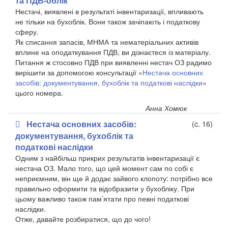
та ПДВ-облік
Нестачі, виявлені в результаті інвентаризації, впливають
не тільки на бухоблік. Вони також зачіпають і податкову
сферу.
Як списання запасів, МНМА та нематеріальних активів
вплине на оподаткування ПДВ, ви дізнаєтеся із матеріалу.
Питання ж стосовно ПДВ при виявленні нестач ОЗ радимо
вирішити за допомогою консультації «
Нестача основних
засобів: документування, бухоблік та податкові наслідки
»
цього номера.
Анна Хомюк
Нестача основних засобів:
(c. 16)
документування, бухоблік та
податкові наслідки
Одним з найбільш прикрих результатів інвентаризації є
нестача ОЗ. Мало того, що цей момент сам по собі є
неприємним, він ще й додає зайвого клопоту: потрібно все
правильно оформити та відобразити у бухобліку. При
цьому важливо також пам’ятати про певні податкові
наслідки.
Отже, давайте розбиратися, що до чого!