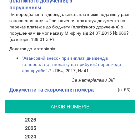
(платіжного доручення) з
порушенням
Чи передбачена відповідальність платників податків у разі
заповнення поля «Призначення платежу» документа на
переказ платежів до бюджету (платіжного доручення) з
порушенням вимог наказу Мінфіну від 24.07.2015 № 666?
(категорія 138.01 ЗІР)
Додаток до матеріалів:
"Авансовий внесок при виплаті дивідендів
та переплата з податку на прибуток: перешкоди
для дружби"
// «ПБ», 2017, № 41
За матеріалами ЗІР
Документи та скорочення номера
(c. 53)
АРХIВ НОМЕРIВ
2026
2025
2024