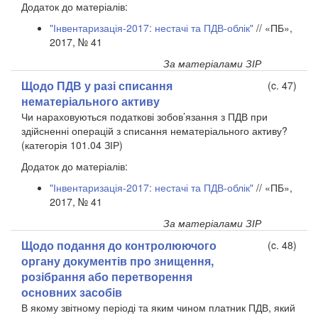
Додаток до матеріалів:
"Інвентаризація-2017: нестачі та ПДВ-облік"
// «ПБ»,
2017, № 41
За матеріалами ЗІР
Щодо ПДВ у разі списання
(c. 47)
нематеріального активу
Чи нараховуються податкові зобов’язання з ПДВ при
здійсненні операцій з списання нематеріального активу?
(категорія 101.04 ЗІР)
Додаток до матеріалів:
"Інвентаризація-2017: нестачі та ПДВ-облік"
// «ПБ»,
2017, № 41
За матеріалами ЗІР
Щодо подання до контролюючого
(c. 48)
органу документів про знищення,
розібрання або перетворення
основних засобів
В якому звітному періоді та яким чином платник ПДВ, який