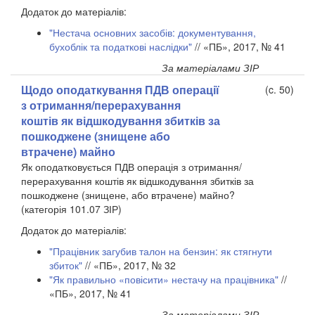
Додаток до матеріалів:
"Нестача основних засобів: документування,
бухоблік та податкові наслідки"
// «ПБ», 2017, № 41
За матеріалами ЗІР
Щодо оподаткування ПДВ операції
(c. 50)
з отримання/перерахування
коштів як відшкодування збитків за
пошкоджене (знищене або
втрачене) майно
Як оподатковується ПДВ операція з отримання/
перерахування коштів як відшкодування збитків за
пошкоджене (знищене, або втрачене) майно?
(категорія 101.07 ЗІР)
Додаток до матеріалів:
"Працівник загубив талон на бензин: як стягнути
збиток"
// «ПБ», 2017, № 32
"Як правильно «повісити» нестачу на працівника"
//
«ПБ», 2017, № 41
За матеріалами ЗІР