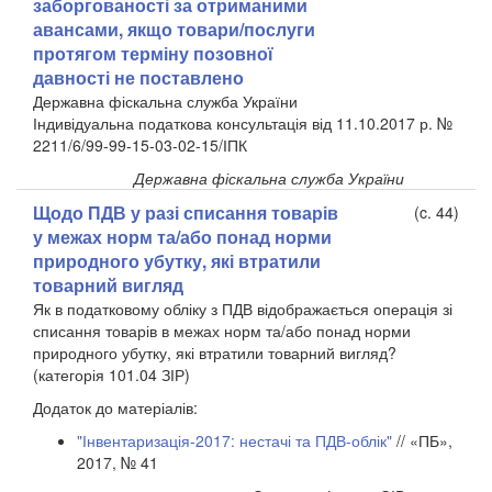
заборгованості за отриманими
авансами, якщо товари/послуги
протягом терміну позовної
давності не поставлено
Державна фіскальна служба України
Індивідуальна податкова консультація від 11.10.2017 р. №
2211/6/99-99-15-03-02-15/ІПК
Державна фіскальна служба України
Щодо ПДВ у разі списання товарів
(c. 44)
у межах норм та/або понад норми
природного убутку, які втратили
товарний вигляд
Як в податковому обліку з ПДВ відображається операція зі
списання товарів в межах норм та/або понад норми
природного убутку, які втратили товарний вигляд?
(категорія 101.04 ЗІР)
Додаток до матеріалів:
"Інвентаризація-2017: нестачі та ПДВ-облік"
// «ПБ»,
2017, № 41