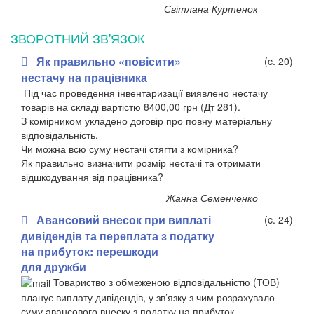
Світлана Куртенок
ЗВОРОТНИЙ ЗВ'ЯЗОК
Як правильно «повісити»
(c. 20)
нестачу на працівника
Під час проведення інвентаризації виявлено нестачу
товарів на складі вартістю 8400,00 грн (Дт 281).
З комірником укладено договір про повну матеріальну
відповідальність.
Чи можна всю суму нестачі стягти з комірника?
Як правильно визначити розмір нестачі та отримати
відшкодування від працівника?
Жанна Семенченко
Авансовий внесок при виплаті
(c. 24)
дивідендів та переплата з податку
на прибуток: перешкоди
для дружби
Товариство з обмеженою відповідальністю (ТОВ)
планує виплату дивідендів, у зв’язку з чим розрахувало
суму авансового внеску з податку на прибуток.