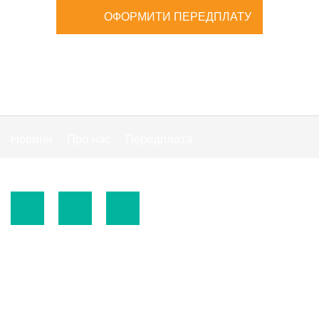
ОФОРМИТИ ПЕРЕДПЛАТУ
Новини
Про нас
Передплата
Публiчна оферта
© 2015-2026.
ТОВ «Видавнича група" АС "».
Використання матеріалів сайту
https://www.ibuhgalter.net
допускається за
зазначених нижче умов.