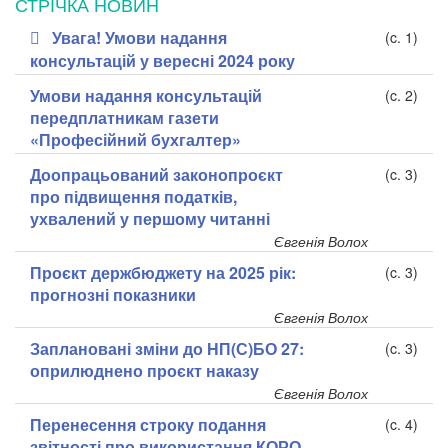
СТРІЧКА НОВИН
Увага! Умови надання
(c. 1)
консультацій у вересні 2024 року
Умови надання консультацій
(c. 2)
передплатникам газети
«Професійний бухгалтер»
Доопрацьований законопроєкт
(c. 3)
про підвищення податків,
ухвалений у першому читанні
Євгенія Волох
Проєкт держбюджету на 2025 рік:
(c. 3)
прогнозні показники
Євгенія Волох
Заплановані зміни до НП(С)БО 27:
(c. 3)
оприлюднено проєкт наказу
Євгенія Волох
Перенесення строку подання
(c. 4)
звітності про використання КОРО