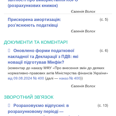
(розрахункових книжок)
Євгенія Волох
Прискорена амортизація:
(c. 5)
роз’яснюють податківці
Євгенія Волох
ДОКУМЕНТИ ТА КОМЕНТАРI
Оновлено форми податкової
(c. 6)
накладної та Декларації з ПДВ: які
новації підготував Мінфін?
(коментар до наказу МФУ «Про внесення змін до деяких
нормативно-правових актів Міністерства фінансів України»
від 09.08.2024 № 400
(далі —
наказ № 400
))
Євгенія Волох
ЗВОРОТНИЙ ЗВ'ЯЗОК
Розраховуємо відпускні: в
(c. 13)
розрахунковому періоді —