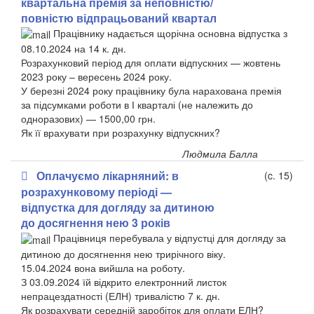
квартальна премія за неповністю/
повністю відпрацьований квартал
Працівнику надається щорічна основна відпустка з
08.10.2024 на 14 к. дн.
Розрахунковий період для оплати відпускних — жовтень
2023 року – вересень 2024 року.
У березні 2024 року працівнику була нарахована премія
за підсумками роботи в І кварталі (не належить до
одноразових) — 1500,00 грн.
Як її врахувати при розрахунку відпускних?
Людмила Балла
Оплачуємо лікарняний: в
(c. 15)
розрахунковому періоді —
відпустка для догляду за дитиною
до досягнення нею 3 років
Працівниця перебувала у відпустці для догляду за
дитиною до досягнення нею трирічного віку.
15.04.2024 вона вийшла на роботу.
З 03.09.2024 їй відкрито електронний листок
непрацездатності (ЕЛН) тривалістю 7 к. дн.
Як розрахувати середній заробіток для оплати ЕЛН?