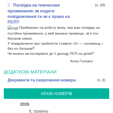
Посвідка на тимчасове
(c. 20)
проживання: як подати
повідомлення та чи є право на
ПСП?
Приймаємо на роботу жінку, яка має посвідку на
постійне проживання, у якій вказано прізвище, ім’я (по
батькові нема).
У повідомленні про прийняття ставити «0» — іноземець і
без по батькові?
​Чи можна застосовувати до її доходу ПСП на дітей?
Алла Головко
ДОДАТКОВI МАТЕРIАЛИ
Документи та скорочення номера
(c. 2)
АРХIВ НОМЕРIВ
2026
5, травень