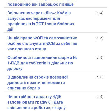
повноцінно він запрацює пізніше
Звільнення через «Дію»: Кабмін
(c. 4)
запускає експеримент для
працівників із ТОТ і зони бойових
дій
Чи діє право ФОП та самозайнятих
(c. 5)
осіб не сплачувати ЄСВ за себе під
час воєнного стану
Особливості заповнення форми №
(c. 5)
1-ПДВ для суб’єктів із діяльністю
до року
Відновлення строків позовної
(c. 6)
давності: практичні моменти
списання боргів
Чи потрібно в додатку 4ДФ
(c. 9)
заповнювати графу 8 «Дата
звільнення з роботи», якщо у