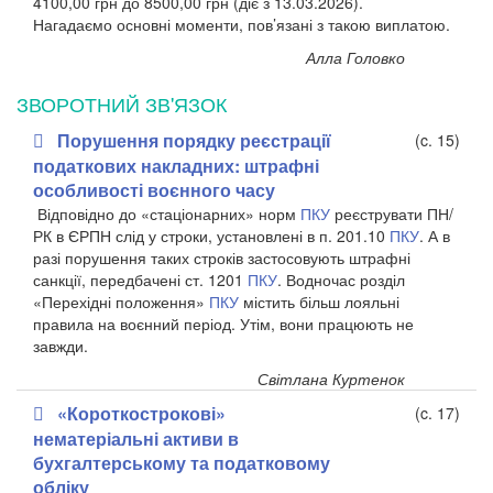
4100,00 грн до 8500,00 грн (діє з 13.03.2026).
Нагадаємо основні моменти, пов’язані з такою виплатою.
Алла Головко
ЗВОРОТНИЙ ЗВ'ЯЗОК
Порушення порядку реєстрації
(c. 15)
податкових накладних: штрафні
особливості воєнного часу
Відповідно до «стаціонарних» норм
ПКУ
реєструвати ПН/
РК в ЄРПН слід у строки, установлені в п. 201.10
ПКУ
. А в
разі порушення таких строків застосовують штрафні
санкції, передбачені ст. 1201
ПКУ
. Водночас розділ
«Перехідні положення»
ПКУ
містить більш лояльні
правила на воєнний період. Утім, вони працюють не
завжди.
Світлана Куртенок
«Короткострокові»
(c. 17)
нематеріальні активи в
бухгалтерському та податковому
обліку