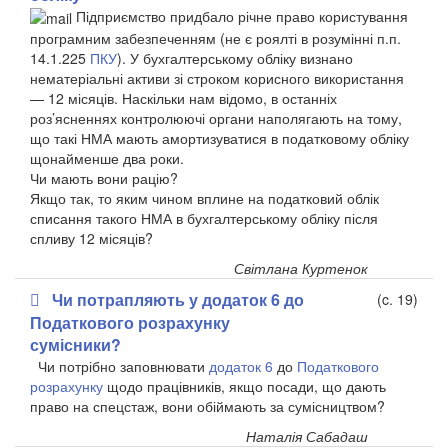
Підприємство придбало річне право користування
програмним забезпеченням (не є роялті в розумінні п.п.
14.1.225
ПКУ
). У бухгалтерському обліку визнано
нематеріальні активи зі строком корисного використання
— 12 місяців. Наскільки нам відомо, в останніх
роз’ясненнях контролюючі органи наполягають на тому,
що такі НМА мають амортизуватися в податковому обліку
щонайменше два роки.
Чи мають вони рацію?
​Якщо так, то яким чином вплине на податковий облік
списання такого НМА в бухгалтерському обліку після
спливу 12 місяців?
Світлана Куртенок
Чи потрапляють у додаток 6 до
(c. 19)
Податкового розрахунку
сумісники?
Чи потрібно заповнювати
додаток 6
до
Податкового
розрахунку
щодо працівників, якщо посади, що дають
право на спецстаж, вони обіймають за сумісництвом?
Наталія Сабадаш