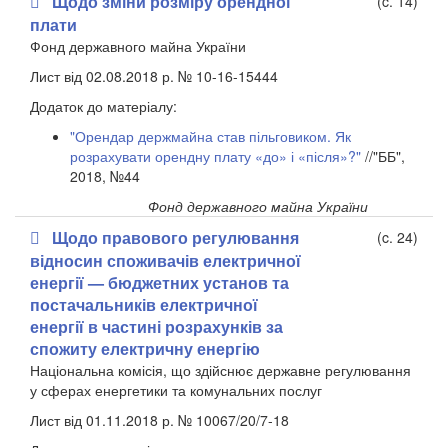
Щодо зміни розміру орендної
(c. 14)
плати
Фонд державного майна України
Лист від 02.08.2018 р. № 10-16-15444
Додаток до матеріалу:
"Орендар держмайна став пільговиком. Як
розрахувати орендну плату «до» і «після»?"
//"ББ",
2018, №44
Фонд державного майна України
Щодо правового регулювання
(c. 24)
відносин споживачів електричної
енергії — бюджетних установ та
постачальників електричної
енергії в частині розрахунків за
спожиту електричну енергію
Національна комісія, що здійснює державне регулювання
у сферах енергетики та комунальних послуг
Лист від 01.11.2018 р. № 10067/20/7-18