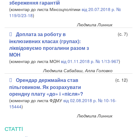
збереження гарантій
(коментар до листа Мінсоцполітики
від 20.07.2018 р. №
119/0/23-18
)
Людмила Линник
Доплата за роботу в
(c. 7)
інклюзивних класах (групах):
ліквідовуємо прогалини разом з
МОН
(коментар до листа МОН
від 01.11.2018 р. № 1/13-967
)
Людмила Сабадаш, Алла Головко
Орендар держмайна став
(c. 12)
пільговиком. Як розрахувати
орендну плату «до» і «після»?
(коментар до листа ФДМУ
від 02.08.2018 р. № 10-16-
15444
)
Людмила Линник
СТАТТI