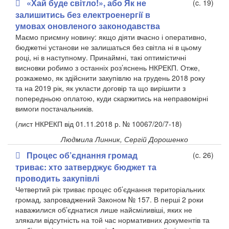
«Хай буде світло!», або Як не
(c. 19)
залишитись без електроенергії в
умовах оновленого законодавства
Маємо приємну новину: якщо діяти вчасно і оперативно,
бюджетні установи не залишаться без світла ні в цьому
році, ні в наступному. Принаймні, такі оптимістичні
висновки робимо з останніх роз’яснень НКРЕКП. Отже,
розкажемо, як здійснити закупівлю на грудень 2018 року
та на 2019 рік, як укласти договір та що вирішити з
попередньою оплатою, куди скаржитись на неправомірні
вимоги постачальників.
(лист НКРЕКП від 01.11.2018 р. № 10067/20/7-18)
Людмила Линник, Сергій Дорошенко
Процес об’єднання громад
(c. 26)
триває: хто затверджує бюджет та
проводить закупівлі
Четвертий рік триває процес об’єднання територіальних
громад, запроваджений Законом № 157. В перші 2 роки
наважилися об’єднатися лише найсміливіші, яких не
злякали відсутність на той час нормативних документів та