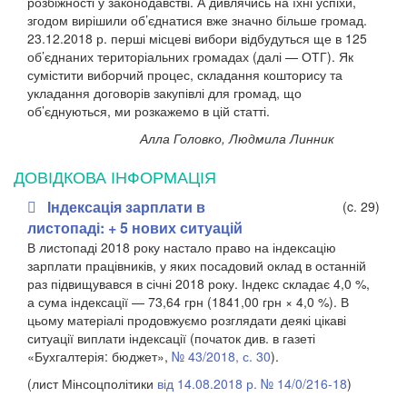
розбіжності у законодавстві. А дивлячись на їхні успіхи,
згодом вирішили об’єднатися вже значно більше громад.
23.12.2018 р. перші місцеві вибори відбудуться ще в 125
об’єднаних територіальних громадах (далі — ОТГ). Як
сумістити виборчий процес, складання кошторису та
укладання договорів закупівлі для громад, що
об’єднуються, ми розкажемо в цій статті.
Алла Головко, Людмила Линник
ДОВІДКОВА ІНФОРМАЦІЯ
Індексація зарплати в
(c. 29)
листопаді: + 5 нових ситуацій
В листопаді 2018 року настало право на індексацію
зарплати працівників, у яких посадовий оклад в останній
раз підвищувався в січні 2018 року. Індекс складає 4,0 %,
а сума індексації — 73,64 грн (1841,00 грн × 4,0 %). В
цьому матеріалі продовжуємо розглядати деякі цікаві
ситуації виплати індексації (початок див. в газеті
«Бухгалтерія: бюджет»,
№ 43/2018, с. 30
).
(лист Мінсоцполітики
від 14.08.2018 р. № 14/0/216-18
)