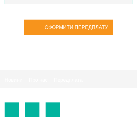
ОФОРМИТИ ПЕРЕДПЛАТУ
Новини
Про нас
Передплата
Публiчна оферта
© 2015-2026.
ТОВ «Видавнича група" АС "».
Використання матеріалів сайту