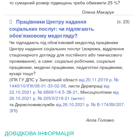
то сумарний розмір підвищень треба обмежити 25 %?
Олена Макарук
Працівники Центру надання
(c. 23)
соціальних послуг: чи підлягають
обов’язковому медогляду?
Чи підпадають під обов’язковий медогляд працівники
Центру надання соціальних послуг (зокрема, відділення
стаціонарного догляду для постійного або тимчасового
проживання), а саме: соціальні робітники, соціальні
працівники, медичні працівники, педагогічні працівники,
кухарі тощо?
(ІПК ГУ ДПС у Запорізькій області
від 20.11.2019 р. №
1440/10/ІПК/08-01-33-02-08
, листи Держпраці
від
22.10.2021 р. № 6869/1/4.5-ЗВ-21
, Мінсоцполітики
від
26.10.2021 р. № 205/0/219-21 (витяг)
та Держспоживслужби
від 26.10.2021 р. № В-174/ВХ/207-
ЗПІ
)
Алла Головко
ДОВІДКОВА ІНФОРМАЦІЯ