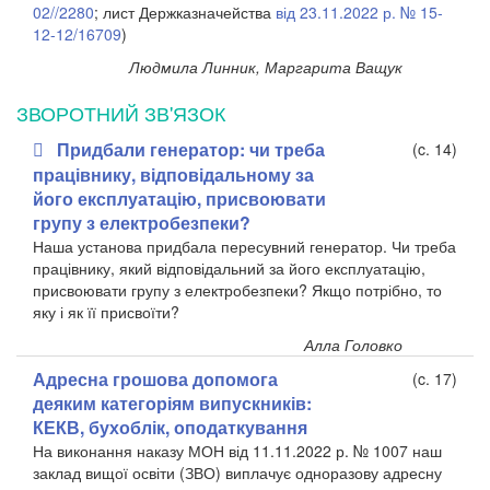
02//2280
; лист Держказначейства
від 23.11.2022 р. № 15-
12-12/16709
)
Людмила Линник, Маргарита Ващук
ЗВОРОТНИЙ ЗВ'ЯЗОК
Придбали генератор: чи треба
(c. 14)
працівнику, відповідальному за
його експлуатацію, присвоювати
групу з електробезпеки?
Наша установа придбала пересувний генератор. Чи треба
працівнику, який відповідальний за його експлуатацію,
присвоювати групу з електробезпеки? Якщо потрібно, то
яку і як її присвоїти?
Алла Головко
Адресна грошова допомога
(c. 17)
деяким категоріям випускників:
КЕКВ, бухоблік, оподаткування
На виконання наказу МОН від 11.11.2022 р. № 1007 наш
заклад вищої освіти (ЗВО) виплачує одноразову адресну