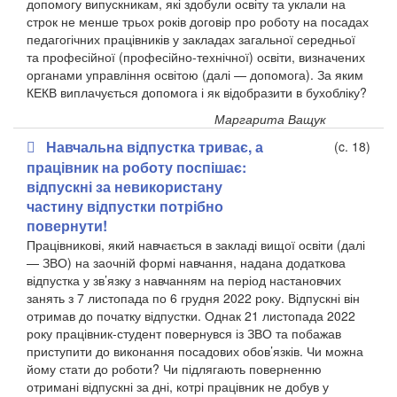
допомогу випускникам, які здобули освіту та уклали на
строк не менше трьох років договір про роботу на посадах
педагогічних працівників у закладах загальної середньої
та професійної (професійно-технічної) освіти, визначених
органами управління освітою (далі — допомога). За яким
КЕКВ виплачується допомога і як відобразити в бухобліку?
Маргарита Ващук
Навчальна відпустка триває, а
(c. 18)
працівник на роботу поспішає:
відпускні за невикористану
частину відпустки потрібно
повернути!
Працівникові, який навчається в закладі вищої освіти (далі
— ЗВО) на заочній формі навчання, надана додаткова
відпустка у зв’язку з навчанням на період настановчих
занять з 7 листопада по 6 грудня 2022 року. Відпускні він
отримав до початку відпустки. Однак 21 листопада 2022
року працівник-студент повернувся із ЗВО та побажав
приступити до виконання посадових обов’язків. Чи можна
йому стати до роботи? Чи підлягають поверненню
отримані відпускні за дні, котрі працівник не добув у