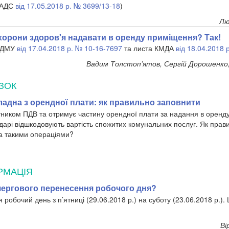
НАДС
від 17.05.2018 р. № 3699/13-18
)
Лю
хорони здоров'я надавати в оренду приміщення? Так!
 ФДМУ
від 17.04.2018 р. № 10-16-7697
та листа КМДА
від 18.04.2018 
Вадим Толстоп’ятов, Сергій Дорошенко
ЗОК
адна з орендної плати: як правильно заповнити
ником ПДВ та отримує частину орендної плати за надання в оренду
дарі відшкодовують вартість спожитих комунальних послуг. Як прав
а такими операціями?
РМАЦІЯ
о чергового перенесення робочого дня?
 робочий день з п’ятниці (29.06.2018 р.) на суботу (23.06.2018 р.).
Ві