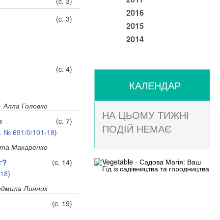
(c. 3)
2016
(c. 3)
2015
2014
(c. 4)
КАЛЕНДАР
Алла Головко
НА ЦЬОМУ ТИЖНІ
я
(c. 7)
ПОДІЙ НЕМАЄ
р. № 691/0/101-18
)
іта Макаренко
г?
(c. 14)
-18
)
дмила Линник
(c. 19)