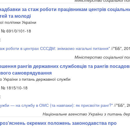
Міністерство соціальної по
надбавки за стаж роботи працівникам центрів соціальн
ітей та молоді
ої політики України
. № 691/0/101-18
:
таж роботи в центрах СССДМ: знімаємо нагальні питання"
//"ББ", 2
Міністерство соціальної по
ошення рангів державних службовців та рангів посадов
цевого самоврядування
о України з питань державної служби
. № 1815/10-18
:
ужби — на службу в ОМС (та навпаки): як присвоїти ранг?"
//"ББ", 
Національне агенство України з питань де
роз’яснень окремих положень законодавства про