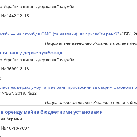
о України з питань державної служби
. № 1443/13-18
:
ужби — на службу в ОМС (та навпаки): як присвоїти ранг?"
//"ББ", 
Національне агенство України з питань де
ня рангу держслужбовця
о України з питань державної служби
. № 3699/13-18
:
лась на держслужбу та має ранг, присвоєний за старим Законом п
"
//"ББ", 2018, №22
Національне агенство України з питань де
 в оренду майна бюджетними установами
на України
. № 10-16-7697