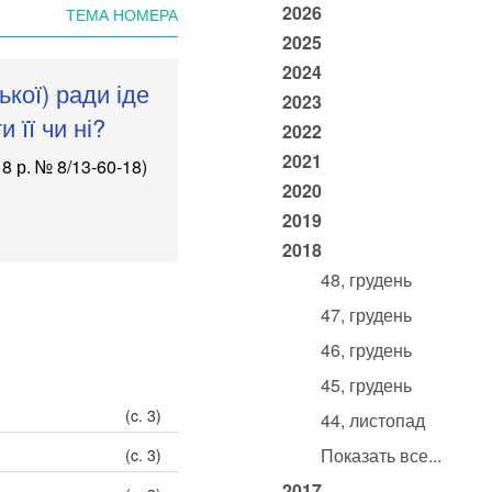
2026
ТЕМА НОМЕРА
2025
2024
ької) ради іде
2023
 її чи ні?
2022
2021
18 р. № 8/13-60-18
)
2020
2019
2018
48, грудень
47, грудень
46, грудень
45, грудень
(c. 3)
44, листопад
Показать все...
(c. 3)
2017