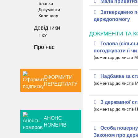
Мала приватиз
Бланки
Документи
Затверджено пе
Календар
держдопомогу
Довiдники
ДОКУМЕНТИ ТА К
ПКУ
Голова (сільськ
Про нас
погоджувати її чи
(коментар до листа М
Надбавка за ст
ОФОРМИТИ
(коментар до листів 
ПЕРЕДПЛАТУ
З державної сл
(коментар до листів
АНОНС
НОМЕРІВ
Особа поверну
Законом про держ