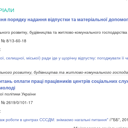
РIАЛИ
ння порядку надання відпустки та матеріальної допомо
льного розвитку, будівництва та житлово-комунального господарства
. № 8/13-60-18
:
ої, селищної, міської) ради іде у щорічну відпустку: погоджувати її ч
льного розвитку, будівництва та житлово-комунального господа
тань оплати праці працівників центрів соціальних слу
 молоді
ої політики України
. № 2619/0/101-17
:
таж роботи в центрах СССДМ: знімаємо нагальні питання"
//"ББ", 2