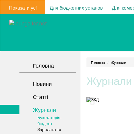
Показати усi
Для бюджетних установ
Для комер
Головна
Журнали
Головна
Журнали
Новини
Статті
Журнали
Бухгалтерія:
бюджет
Зарплата та