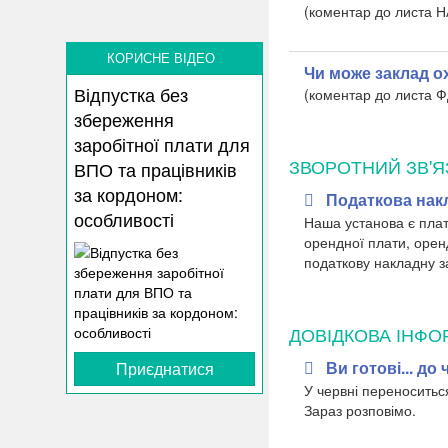
(коментар до листа 
КОРИСНЕ ВІДЕО
Чи може заклад о
Відпустка без
(коментар до листа
збереження
заробітної плати для
ЗВОРОТНИЙ ЗВ'Я
ВПО та працівників
за кордоном:
Податкова накл
особливості
Наша установа є плат
орендної плати, орен
податкову накладну з
ДОВІДКОВА ІНФО
Ви готові... д
Приєднатися
У червні переноситься
Зараз розповімо.