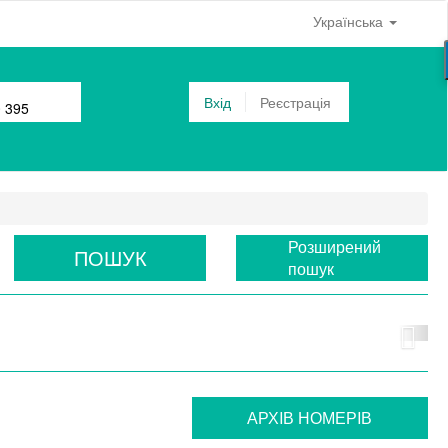
Українська
Вхід
Реєстрація
0 395
Розширений
ПОШУК
пошук
АРХIВ НОМЕРIВ