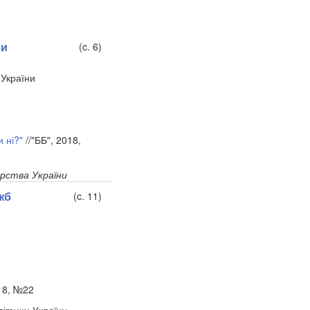
ги
(c. 6)
 України
и ні?"
//"ББ", 2018,
рства України
жб
(c. 11)
018, №22