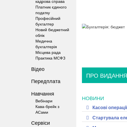
кадрова справа
Платник єдиного
податку
Професійний
бухгалтер
Новий бюджетний
облік
Медична
бухгалтерія
Місцева рада
Практика МСФЗ
Відео
ПРО ВИДАНН
Передплата
Навчання
НОВИНИ
Вебінари
Кава-брейк з
Касові операц
АСами
Стартувала ел
Сервіси