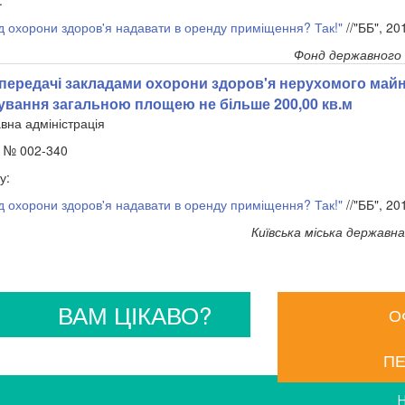
:
д охорони здоров'я надавати в оренду приміщення? Так!"
//"ББ", 2
Фонд державного 
передачі закладами охорони здоров'я нерухомого май
ування загальною площею не більше 200,00 кв.м
вна адміністрація
. № 002-340
у:
д охорони здоров'я надавати в оренду приміщення? Так!"
//"ББ", 2
Київська міська державна
ВАМ ЦІКАВО?
О
ПЕ