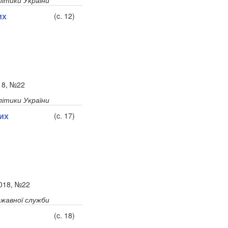
літики України
их
(c. 12)
018, №22
літики України
их
(c. 17)
2018, №22
ржавної служби
(c. 18)