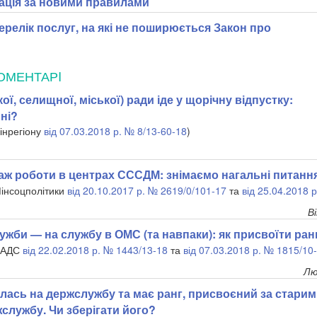
ація за новими правилами
релік послуг, на які не поширюється Закон про
ОМЕНТАРI
ої, селищної, міської) ради іде у щорічну відпустку:
 ні?
інрегіону
від 07.03.2018 р. № 8/13-60-18
)
аж роботи в центрах СССДМ: знімаємо нагальні питанн
Мінсоцполітики
від 20.10.2017 р. № 2619/0/101-17
та
від 25.04.2018 
В
ужби — на службу в ОМС (та навпаки): як присвоїти ран
 НАДС
від 22.02.2018 р. № 1443/13-18
та
від 07.03.2018 р. № 1815/10
Лю
лась на держслужбу та має ранг, присвоєний за старим
службу. Чи зберігати його?