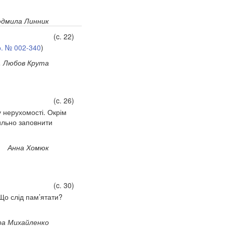
дмила Линник
(c. 22)
р. № 002-340
)
, Любов Крута
(c. 26)
 нерухомості. Окрім
ильно заповнити
Анна Хомюк
(c. 30)
 Що слід пам’ятати?
ра Михайленко