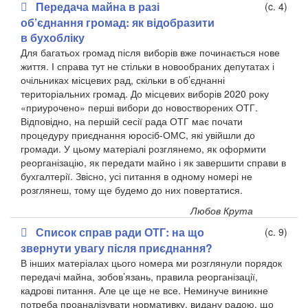
Передача майна в разі
(c. 4)
об’єднання громад: як відобразити
в бухобліку
Для багатьох громад після виборів вже починається нове
життя. І справа тут не стільки в новообраних депутатах і
очільниках місцевих рад, скільки в об’єднанні
територіальних громад. До місцевих виборів 2020 року
«приурочено» перші вибори до новостворених ОТГ.
Відповідно, на першій сесії рада ОТГ має почати
процедуру приєднання юросіб-ОМС, які увійшли до
громади. У цьому матеріалі розглянемо, як оформити
реорганізацію, як передати майно і як завершити справи в
бухгалтерії. Звісно, усі питання в одному номері не
розглянеш, тому ще будемо до них повертатися.
Любов Крута
Список справ ради ОТГ: на що
(c. 9)
звернути увагу після приєднання?
В інших матеріалах цього номера ми розглянули порядок
передачі майна, зобов’язань, правила реорганізації,
кадрові питання. Але це ще не все. Неминуче виникне
потреба проаналізувати нормативку, видану радою, що