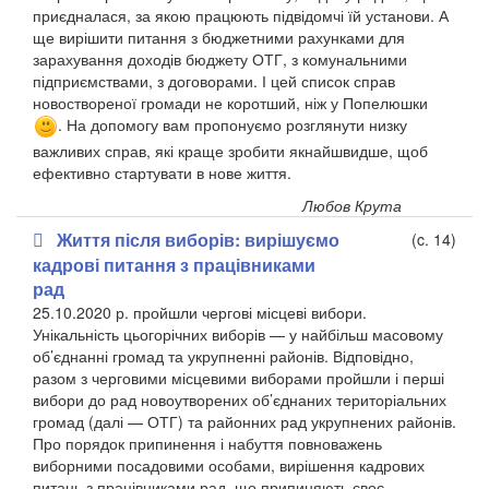
приєдналася, за якою працюють підвідомчі їй установи. А
ще вирішити питання з бюджетними рахунками для
зарахування доходів бюджету ОТГ, з комунальними
підприємствами, з договорами. І цей список справ
новоствореної громади не коротший, ніж у Попелюшки
. На допомогу вам пропонуємо розглянути низку
важливих справ, які краще зробити якнайшвидше, щоб
ефективно стартувати в нове життя.
Любов Крута
Життя після виборів: вирішуємо
(c. 14)
кадрові питання з працівниками
рад
25.10.2020 р. пройшли чергові місцеві вибори.
Унікальність цьогорічних виборів — у найбільш масовому
об’єднанні громад та укрупненні районів. Відповідно,
разом з черговими місцевими виборами пройшли і перші
вибори до рад новоутворених об’єднаних територіальних
громад (далі — ОТГ) та районних рад укрупнених районів.
Про порядок припинення і набуття повноважень
виборними посадовими особами, вирішення кадрових
питань з працівниками рад, що припиняють своє