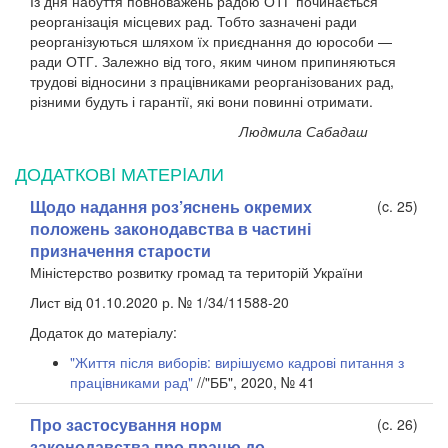
Із дня набуття повноважень радою ОТГ починається
реорганізація місцевих рад. Тобто зазначені ради
реорганізуються шляхом їх приєднання до юрособи —
ради ОТГ. Залежно від того, яким чином припиняються
трудові відносини з працівниками реорганізованих рад,
різними будуть і гарантії, які вони повинні отримати.
Людмила Сабадаш
ДОДАТКОВI МАТЕРIАЛИ
Щодо надання роз’яснень окремих
(c. 25)
положень законодавства в частині
призначення старости
Міністерство розвитку громад та територій України
Лист від 01.10.2020 р. № 1/34/11588-20
Додаток до матеріалу:
"Життя після виборів: вирішуємо кадрові питання з
працівниками рад"
//"ББ", 2020, № 41
Про застосування норм
(c. 26)
законодавства про працю до