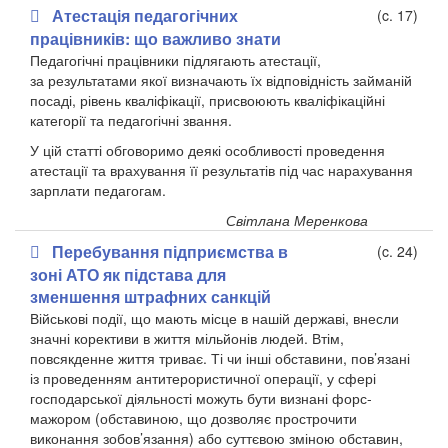
Атестація педагогічних
(c. 17)
працівників: що важливо знати
Педагогічні працівники підлягають атестації,
за результатами якої визначають їх відповідність займаній
посаді, рівень кваліфікації, присвоюють кваліфікаційні
категорії та педагогічні звання.
У цій статті обговоримо деякі особливості проведення
атестації та врахування її результатів під час нарахування
зарплати педагогам.
Світлана Меренкова
Перебування підприємства в
(c. 24)
зоні АТО як підстава для
зменшення штрафних санкцій
Військові події, що мають місце в нашій державі, внесли
значні корективи в життя мільйонів людей. Втім,
повсякденне життя триває. Ті чи інші обставини, пов’язані
із проведенням антитерористичної операції, у сфері
господарської діяльності можуть бути визнані форс-
мажором (обставиною, що дозволяє прострочити
виконання зобов’язання) або суттєвою зміною обставин,