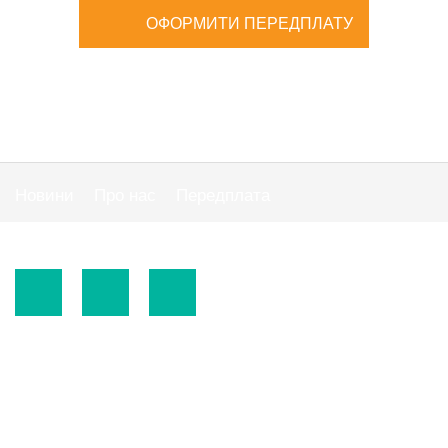
ОФОРМИТИ ПЕРЕДПЛАТУ
Новини
Про нас
Передплата
Публiчна оферта
© 2015-2026.
ТОВ «Видавнича група" АС "».
Використання матеріалів сайту
https://www.ibuhgalter.net
допускається за
зазначених нижче умов.