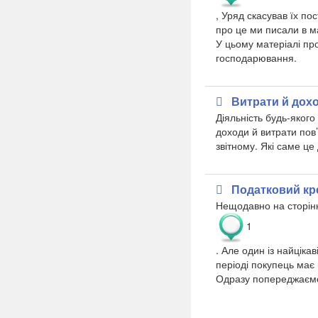
,
Уряд скасував їх пос
про це ми писали в м
У цьому матеріалі пр
господарювання.
Витрати й дохо
Діяльність будь-якого
доходи й витрати пов’
звітному. Які саме це
Податковий кр
Нещодавно на сторін
1
. Але один із найціка
періоді покупець має
Одразу попереджаємо