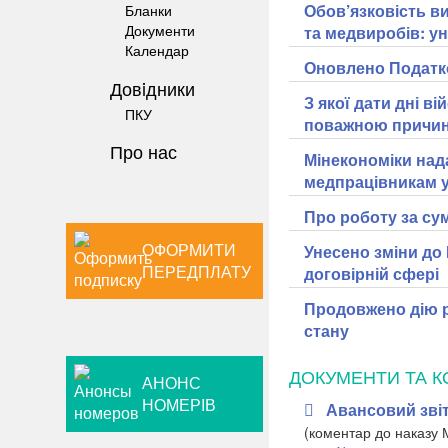
Обов’язковість ви
Бланки
Документи
та медвиробів: у
Календар
Оновлено Податк
Довiдники
З якої дати дні в
ПКУ
поважною причи
Про нас
Мінекономіки над
медпрацівникам у
Про роботу за су
ОФОРМИТИ
Унесено зміни до
ПЕРЕДПЛАТУ
договірній сфері
Продовжено дію р
стану
ДОКУМЕНТИ ТА К
АНОНС
НОМЕРІВ
Авансовий зві
(коментар до наказу 