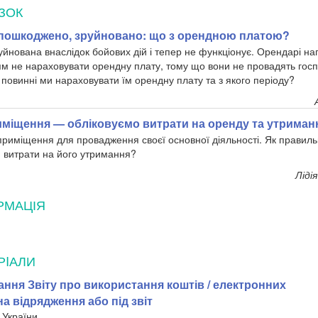
ЗОК
 пошкоджено, зруйновано: що з орендною платою?
руйнована внаслідок бойових дій і тепер не функціонує. Орендарі н
ням не нараховувати орендну плату, тому що вони не провадять госп
Чи повинні ми нараховувати їм орендну плату та з якого періоду?
міщення — обліковуємо витрати на оренду та утриман
риміщення для провадження своєї основної діяльності. Як правиль
й витрати на його утримання?
Ліді
РМАЦІЯ
РIАЛИ
ння Звіту про використання коштів / електронних
а відрядження або під звіт
 України