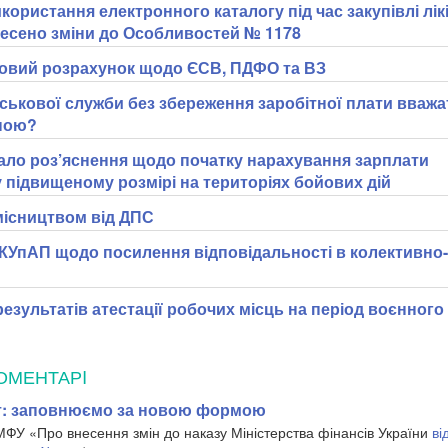
користання електронного каталогу під час закупівлі лік
несено зміни до Особливостей № 1178
овий розрахунок щодо ЄСВ, ПДФО та ВЗ
ійськової служби без збереження заробітної плати вважа
ною?
ало роз’яснення щодо початку нарахування зарплати
 підвищеному розмірі на територіях бойових дій
місництвом від ДПС
 КУпАП щодо посилення відповідальності в колективно-
езультатів атестації робочих місць на період воєнного
ОМЕНТАРI
т: заповнюємо за новою формою
МФУ «Про внесення змін до наказу Міністерства фінансів України
ві