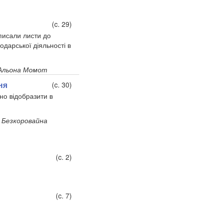
(c. 29)
аписали листи до
одарської діяльності в
Альона Момот
ня
(c. 30)
но відобразити в
я Безкоровайна
(c. 2)
(c. 7)