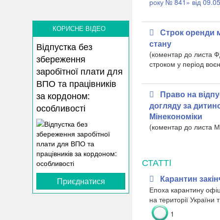
року № 841» від 09.0
КОРИСНЕ ВІДЕО
Строк оренди м
стану
Відпустка без
(коментар до листа Ф
збереження
строком у період воє
заробітної плати для
ВПО та працівників
Право на відпус
за кордоном:
догляду за дитин
особливості
Мінекономіки
(коментар до листа 
СТАТТI
Карантин закін
Приєднатися
Епоха карантину офіц
на території України 
1