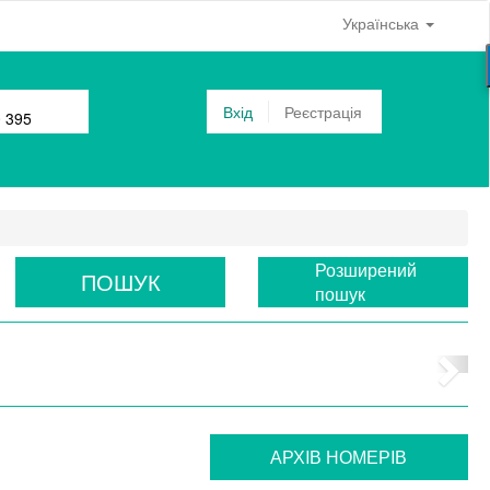
Українська
Вхід
Реєстрація
0 395
Розширений
ПОШУК
пошук
АРХIВ НОМЕРIВ