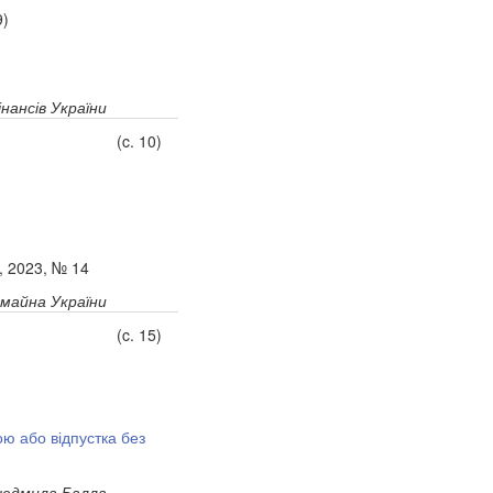
9)
нансів України
(c. 10)
, 2023, № 14
майна України
(c. 15)
ою або відпустка без
юдмила Балла