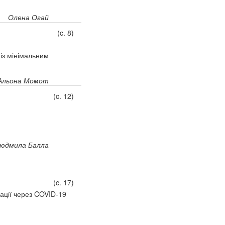
Олена Огай
(c. 8)
із мінімальним
Альона Момот
(c. 12)
юдмила Балла
(c. 17)
ації через COVID-19