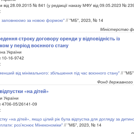
 від 28.09.2015 № 841 (у редакції наказу МФУ від 09.05.2023 № 23
:
т: заповнюємо за новою формою"
// "МБ", 2023, № 14
Міністерство фі
дення строку договору оренди у відповідність із
ком у період воєнного стану
на України
№ 10-16-9742
:
енший від мінімального: збільшення під час воєнного стану"
// "МБ"
Фонд державного 
ідпустки «на дітей»
и України
№ 4706-05/26141-09
:
стку «на дітей», якщо цілий рік була відпустка для догляду за дитин
плати: роз’яснює Мінекономіки"
// "МБ", 2023, № 14
Л