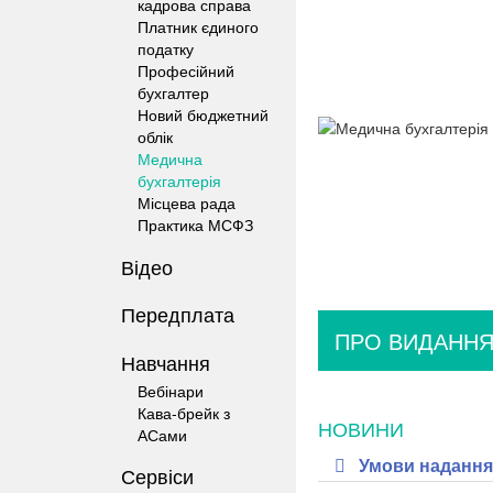
кадрова справа
Платник єдиного
податку
Професійний
бухгалтер
Новий бюджетний
облік
Медична
бухгалтерія
Місцева рада
Практика МСФЗ
Відео
Передплата
ПРО ВИДАНН
Навчання
Вебінари
Кава-брейк з
НОВИНИ
АСами
Умови надання 
Сервіси