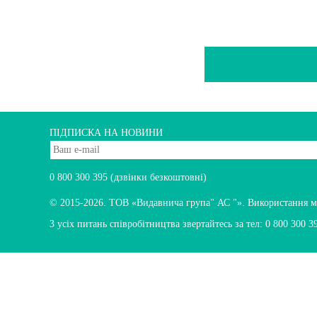
ПІДПИСКА НА НОВИНИ
0 800 300 395
(дзвінки безкоштовні)
© 2015-2026.
ТОВ «Видавнича група" АС "». Використання мате
З усіх питань співробітництва звертайтесь за тел:
0 800 300 3