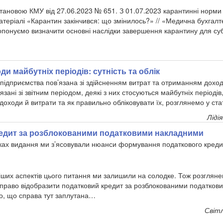
тановою КМУ від 27.06.2023 № 651. З 01.07.2023 карантинні норми 
атеріалі «Карантин закінчився: що змінилось?» // «Медична бухгалт
опонуємо визначити основні наслідки завершення карантину для суб’
ди майбутніх періодів: сутність та облік
 підприємства пов’язана зі здійсненням витрат та отриманням доході
язані зі звітним періодом, деякі з них стосуються майбутніх періодів,
 доходи й витрати та як правильно обліковувати їх, розглянемо у стат
Ліді
едит за розблокованими податковими накладними
ках видання ми з’ясовували нюанси формування податкового креди
віших аспектів цього питання ми залишили на солодке. Тож розгляне
 право відобразити податковий кредит за розблокованими податков
, що справа тут заплутана…
Світ