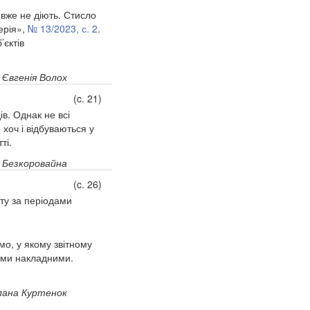
вже не діють. Стисло
ерія»,
№ 13/2023, с. 2
.
єктів
Євгенія Волох
(c. 21)
в. Однак не всі
 хоч і відбуваються у
ті.
я Безкоровайна
(c. 26)
ту за періодами
мо, у якому звітному
ими накладними.
лана Куртенок