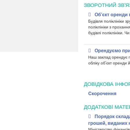
ЗВОРОТНИЙ ЗВ'Я
Об’єкт оренди
Будівля поліклініки з
поліклініки з прохан
будівлі поліклініки. 
Орендуємо при
Наш заклад орендує п
обліку об’єкт оренди 
ДОВІДКОВА ІНФО
Cкорочення
ДОДАТКОВI МАТЕ
Порядок склада
грошей, виданих н
Міністерство фінансів