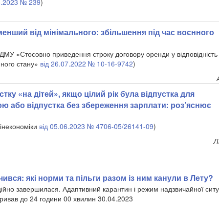
5.2023 № 239
)
енший від мінімального: збільшення під час воєнного
ДМУ «Стосовно приведення строку договору оренди у відповідність 
нного стану»
від 26.07.2022 № 10-16-9742
)
тку «на дітей», якщо цілий рік була відпустка для
ою або відпустка без збереження зарплати: роз’яснює
Мінекономіки
від 05.06.2023 № 4706-05/26141-09
)
Л
чився: які норми та пільги разом із ним канули в Лету?
ійно завершилася. Адаптивний карантин і режим надзвичайної ситу
тривав до 24 години 00 хвилин 30.04.2023