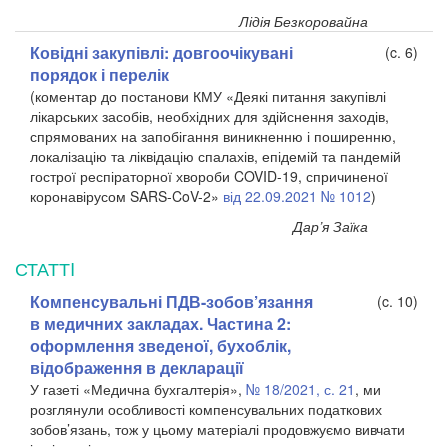
Лідія Безкоровайна
Ковідні закупівлі: довгоочікувані
(c. 6)
порядок і перелік
(коментар до постанови КМУ «Деякі питання закупівлі
лікарських засобів, необхідних для здійснення заходів,
спрямованих на запобігання виникненню і поширенню,
локалізацію та ліквідацію спалахів, епідемій та пандемій
гострої респіраторної хвороби COVID-19, спричиненої
коронавірусом SARS-CoV-2»
від 22.09.2021 № 1012
)
Дар’я Заїка
СТАТТI
Компенсувальні ПДВ-зобов’язання
(c. 10)
в медичних закладах. Частина 2:
оформлення зведеної, бухоблік,
відображення в декларації
У газеті «Медична бухгалтерія»,
№ 18/2021, с. 21
, ми
розглянули особливості компенсувальних податкових
зобов’язань, тож у цьому матеріалі продовжуємо вивчати