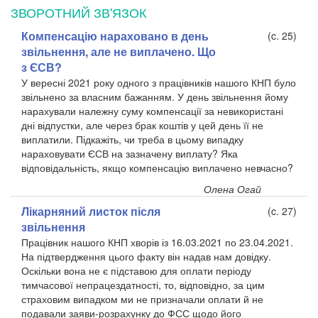
ЗВОРОТНИЙ ЗВ'ЯЗОК
Компенсацію нараховано в день
(c. 25)
звільнення, але не виплачено. Що
з ЄСВ?
У вересні 2021 року одного з працівників нашого КНП було
звільнено за власним бажанням. У день звільнення йому
нарахували належну суму компенсації за невикористані
дні відпустки, але через брак коштів у цей день її не
виплатили. Підкажіть, чи треба в цьому випадку
нараховувати ЄСВ на зазначену виплату? Яка
відповідальність, якщо компенсацію виплачено невчасно?
Олена Огай
Лікарняний листок після
(c. 27)
звільнення
Працівник нашого КНП хворів із 16.03.2021 по 23.04.2021.
На підтвердження цього факту він надав нам довідку.
Оскільки вона не є підставою для оплати періоду
тимчасової непрацездатності, то, відповідно, за цим
страховим випадком ми не призначали оплати й не
подавали заяви-розрахунку до ФСС щодо його