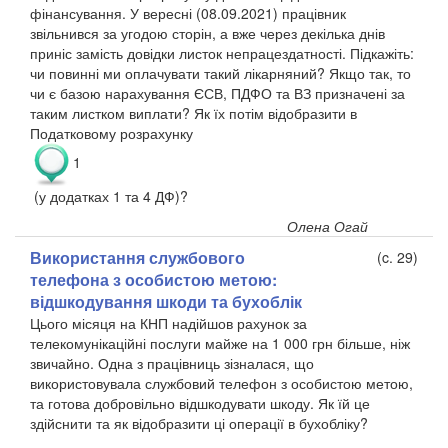
фінансування. У вересні (08.09.2021) працівник
звільнився за угодою сторін, а вже через декілька днів
приніс замість довідки листок непрацездатності. Підкажіть:
чи повинні ми оплачувати такий лікарняний? Якщо так, то
чи є базою нарахування ЄСВ, ПДФО та ВЗ призначені за
таким листком виплати? Як їх потім відобразити в
Податковому розрахунку
1
(у додатках 1 та 4 ДФ)?
Олена Огай
Використання службового
(c. 29)
телефона з особистою метою:
відшкодування шкоди та бухоблік
Цього місяця на КНП надійшов рахунок за
телекомунікаційні послуги майже на 1 000 грн більше, ніж
звичайно. Одна з працівниць зізналася, що
використовувала службовий телефон з особистою метою,
та готова добровільно відшкодувати шкоду. Як їй це
здійснити та як відобразити ці операції в бухобліку?