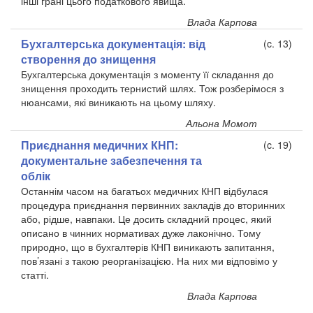
інші грані цього податкового явища.
Влада Карпова
Бухгалтерська документація: від
(c. 13)
створення до знищення
Бухгалтерська документація з моменту її складання до
знищення проходить тернистий шлях. Тож розберімося з
нюансами, які виникають на цьому шляху.
Альона Момот
Приєднання медичних КНП:
(c. 19)
документальне забезпечення та
облік
Останнім часом на багатьох медичних КНП відбулася
процедура приєднання первинних закладів до вторинних
або, рідше, навпаки. Це досить складний процес, який
описано в чинних нормативах дуже лаконічно. Тому
природно, що в бухгалтерів КНП виникають запитання,
пов’язані з такою реорганізацією. На них ми відповімо у
статті.
Влада Карпова