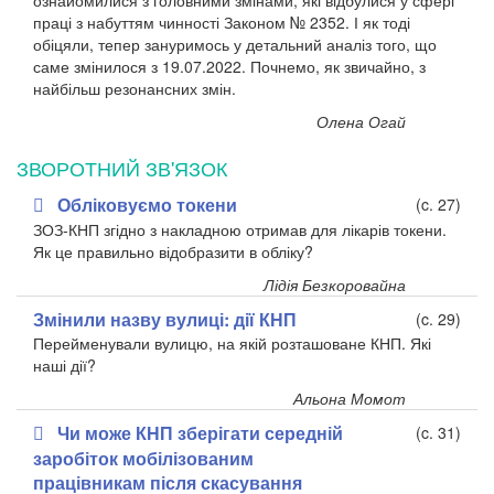
ознайомилися з головними змінами, які відбулися у сфері
праці з набуттям чинності Законом № 2352. І як тоді
обіцяли, тепер зануримось у детальний аналіз того, що
саме змінилося з 19.07.2022. Почнемо, як звичайно, з
найбільш резонансних змін.
Олена Огай
ЗВОРОТНИЙ ЗВ'ЯЗОК
Обліковуємо токени
(c. 27)
ЗОЗ-КНП згідно з накладною отримав для лікарів токени.
Як це правильно відобразити в обліку?
Лідія Безкоровайна
Змінили назву вулиці: дії КНП
(c. 29)
Перейменували вулицю, на якій розташоване КНП. Які
наші дії?
Альона Момот
Чи може КНП зберігати середній
(c. 31)
заробіток мобілізованим
працівникам після скасування