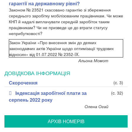
гарантії на державному рівні?
Законом № 2352
1
скасовано гарантію зі збереження
середнього заробітку мобілізованим працівникам. Чи може
КНП й надалі виплачувати середній заробіток таким
працівникам? Чи не призведе це до втрати статусу
неприбутковості?
Закон України «Про внесення змін до деяких
законодавчих актів України щодо оптимізації трудових
відносин» від 01.07.2022 № 2352-IX.
Альона Момот
ДОВІДКОВА ІНФОРМАЦІЯ
Cкорочення
(c. 3)
Індексація заробітної плати за
(c. 32)
серпень 2022 року
Олена Огай
АРХIВ НОМЕРIВ