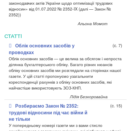
законодавчих актів України щодо оптимізації трудових
відносин» від 01.07.2022 № 2352-IX (далі — Закон №
2352))
Альона Момот
СТАТТI
Облік основних засобів у
(c. 7)
проводках
Облік основних засобів — це велика за обсягом і непроста
ділянка бухгалтерського обліку. Багато різних нюансів
обліку основних засобів ми розглядали на сторінках нашої
газети. У цій статті пропонуємо узагальнити
кореспонденції рахунків з обліку основних засобів, які
найчастіше використовують ЗОЗ-КНП.
Лідія Безкоровайна
Розбираємо Закон № 2352:
(c. 15)
трудові відносини під час війни й
не тільки
У попередньому номері газети ми з вами стисло