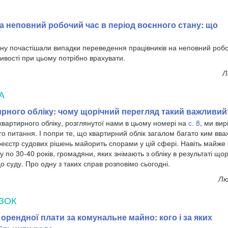
а неповний робочий час в період воєнного стану: що
ану почастішали випадки переведення працівників на неповний робочи
ивості при цьому потрібно врахувати.
Л
А
ирного обліку: чому щорічний перегляд такий важливий
вартирного обліку, розглянутої нами в цьому номері на
с. 8
, ми ви
ого питання. І попри те, що квартирний облік загалом багато ким вв
єстр судових рішень майорить спорами у цій сфері. Навіть майже б
 по 30-40 років, громадяни, яких знімають з обліку в результаті що
 суду. Про одну з таких справ розповімо сьогодні.
Лю
ЗОК
 орендної плати за комунальне майно: кого і за яких