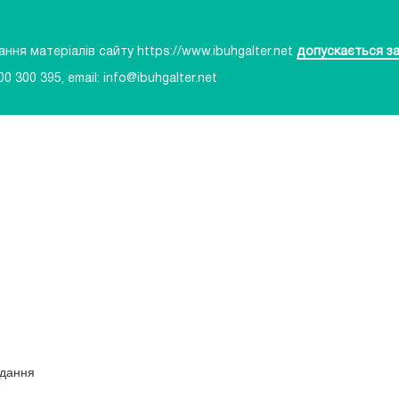
ня матеріалів сайту https://www.ibuhgalter.net
допускається за
00 300 395
, email:
info@ibuhgalter.net
идання