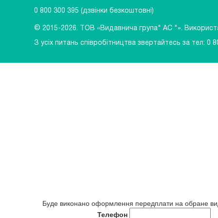
0 800 300 395
(дзвінки безкоштовні)
© 2015-2026.
ТОВ «Видавнича група" АС "». Використан
З усіх питань співробітництва звертайтесь за тел:
0 8
Буде виконано оформлення передплати на обране в
Телефон