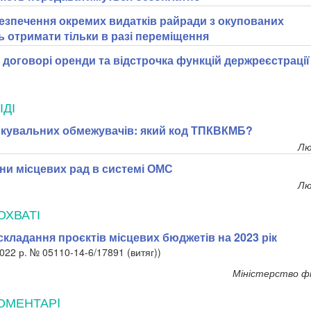
езпечення окремих видатків райради з окупованих
ь отримати тільки в разі переміщення
 договорі оренди та відстрочка функцій держреєстрації
ІДІ
кувальних обмежувачів: який код ТПКВКМБ?
Лю
ни місцевих рад в системі ОМС
Лю
ОХВАТІ
складання проєктів місцевих бюджетів на 2023 рік
022 р. № 05110-14-6/17891 (витяг))
Міністерство фі
ОМЕНТАРI