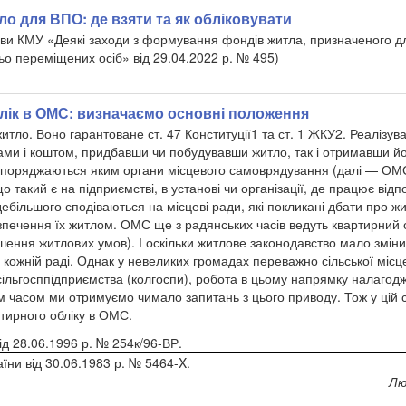
о для ВПО: де взяти та як обліковувати
ви КМУ «Деякі заходи з формування фондів житла, призначеного д
о переміщених осіб» від 29.04.2022 р. № 495)
лік в ОМС: визначаємо основні положення
итло. Воно гарантоване ст. 47 Конституції
1
та ст. 1 ЖКУ
2
. Реалізув
ами і коштом, придбавши чи побудувавши житло, так і отримавши й
зпоряджаються яким органи місцевого самоврядування (далі — ОМС
 такий є на підприємстві, в установі чи організації, де працює відпо
більшого сподіваються на місцеві ради, які покликані дбати про жи
печення їх житлом. ОМС ще з радянських часів ведуть квартирний о
ення житлових умов). І оскільки житлове законодавство мало змін
 кожній раді. Однак у невеликих громадах переважно сільської місц
ільгосппідприємства (колгоспи), робота в цьому напрямку налагоджу
ім часом ми отримуємо чимало запитань з цього приводу. Тож у цій 
тирного обліку в ОМС.
ід 28.06.1996 р. № 254к/96-ВР.
їни від 30.06.1983 р. № 5464-X.
Лю