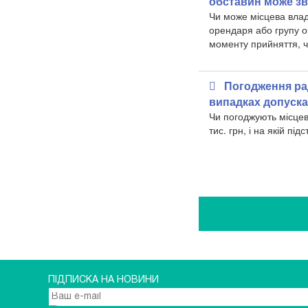
обставин може зв
Чи може місцева влад
орендаря або групу ор
моменту прийняття, ч
Погодження ра
випадках допуск
Чи погоджують місцев
тис. грн, і на якій підс
ПІДПИСКА НА НОВИНИ