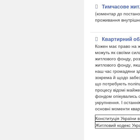
Тимчасове житл
(коментар до постано
проживання внутрішнь
Квартирний об
Кожен має право на ж
можуть як своїми сил
житлового фонду, ро
житлового фонду, якщо
наш час громадяни зде
зокрема й щодо забез
що потребують поліпш
процесу відомі майже
фондом опікувались с
укрупнення. І останн
основні моменти квар
Конституція України в
Житловий кодекс Укра