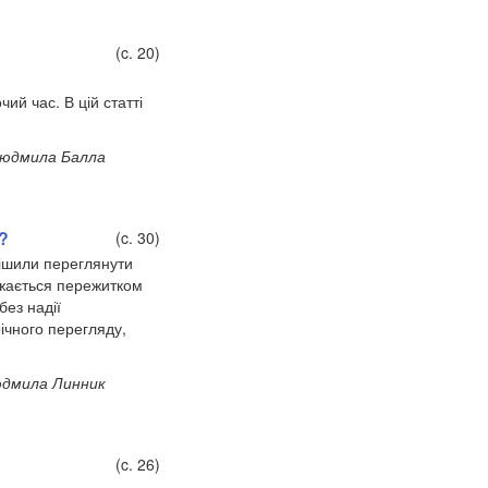
(c. 20)
й час. В цій статті
юдмила Балла
?
(c. 30)
рішили переглянути
ажається пережитком
ез надії
річного перегляду,
дмила Линник
(c. 26)