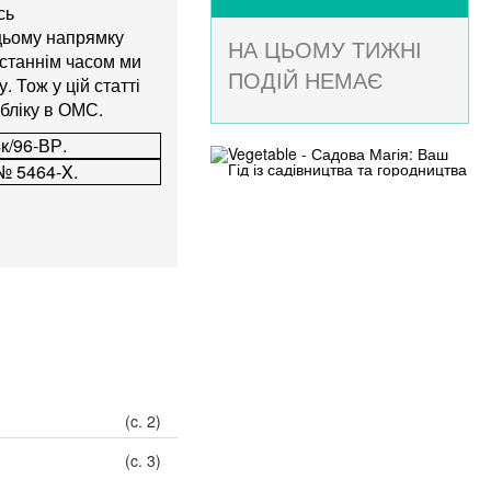
сь
 цьому напрямку
НА ЦЬОМУ ТИЖНІ
останнім часом ми
ПОДІЙ НЕМАЄ
 Тож у цій статті
бліку в ОМС.
4к/96-ВР.
 № 5464-X.
(c. 2)
(c. 3)