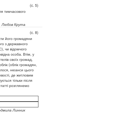
(c. 5)
ля тимчасового
Любов Крута
(c. 8)
ати його громадяни
ого з державного
), чи відомчого
відна особа. Втім, у
телів своїх громад,
блік (облік громадян,
илося, нюанси цього
евості, де житловим
ється тільки після
статті розглянемо
дмила Линник