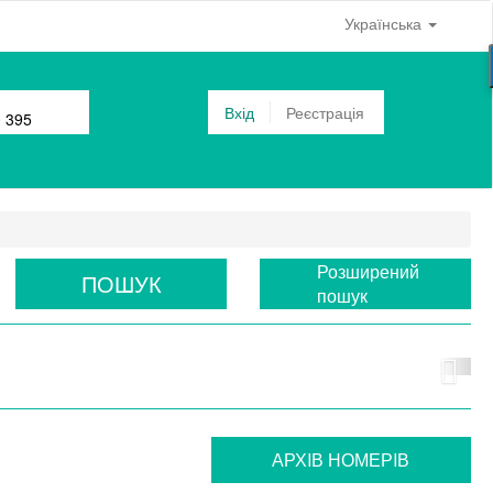
Українська
Вхід
Реєстрація
0 395
Розширений
ПОШУК
пошук
АРХIВ НОМЕРIВ