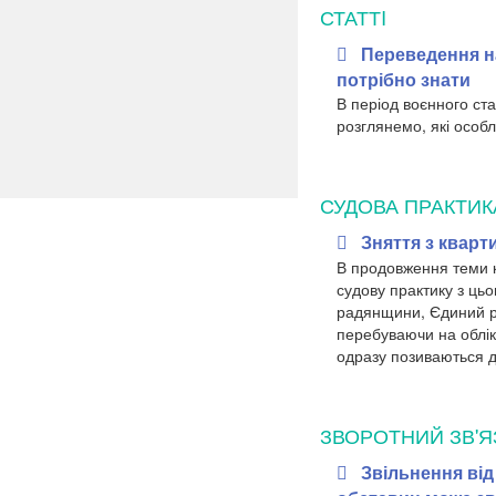
СТАТТI
Переведення н
потрібно знати
В період воєнного ст
розглянемо, які особл
СУДОВА ПРАКТИК
Зняття з кварт
В продовження теми к
судову практику з ць
радянщини, Єдиний ре
перебуваючи на обліку
одразу позиваються до
ЗВОРОТНИЙ ЗВ'Я
Звільнення від