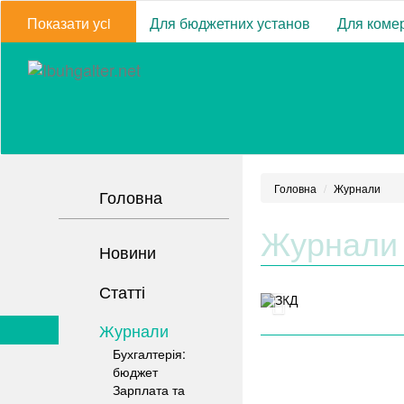
Показати усi
Для бюджетних установ
Для комер
Головна
Журнали
Головна
Журнали
Новини
Статті
Журнали
Бухгалтерія:
бюджет
Зарплата та