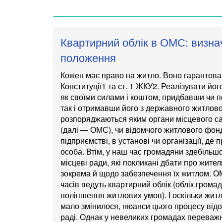
Квартирний облік в ОМС: визна
положення
Кожен має право на житло. Воно гарантован
Конституції
1
та ст. 1 ЖКУ
2
. Реалізувати йо
як своїми силами і коштом, придбавши чи 
так і отримавши його з державного житлов
розпоряджаються яким органи місцевого 
(далі — ОМС), чи відомчого житлового фонд
підприємстві, в установі чи організації, де
особа. Втім, у наш час громадяни здебільш
місцеві ради, які покликані дбати про жител
зокрема й щодо забезпечення їх житлом. О
часів ведуть квартирний облік (облік грома
поліпшення житлових умов). І оскільки жит
мало змінилося, нюанси цього процесу від
раді. Однак у невеликих громадах переважн