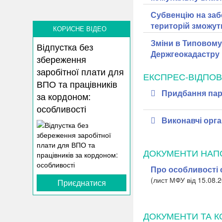
Субвенцію на заб
територій зможут
КОРИСНЕ ВІДЕО
Зміни в Типовому
Відпустка без
Держгеокадастру
збереження
заробітної плати для
ЕКСПРЕС-ВІДПОВ
ВПО та працівників
Придбання пар
за кордоном:
особливості
Виконавчі орга
ДОКУМЕНТИ НАП
Про особливості 
(лист МФУ від 15.08.2
Приєднатися
ДОКУМЕНТИ ТА К