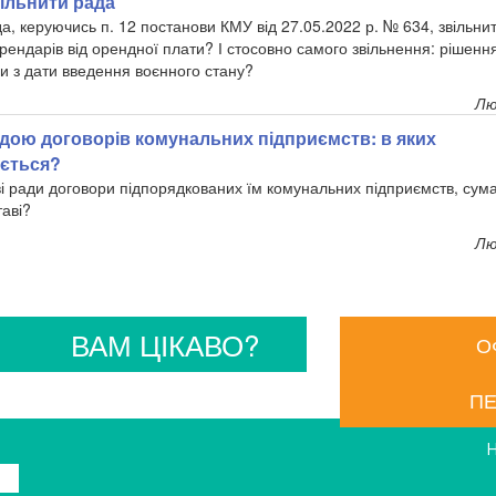
ільнити рада
а, керуючись п. 12 постанови КМУ від 27.05.2022 р. № 634, звільни
ендарів від орендної плати? І стосовно самого звільнення: рішення
и з дати введення воєнного стану?
Лю
дою договорів комунальних підприємств: в яких
ається?
і ради договори підпорядкованих їм комунальних підприємств, сум
таві?
Лю
ВАМ ЦІКАВО?
О
ПЕ