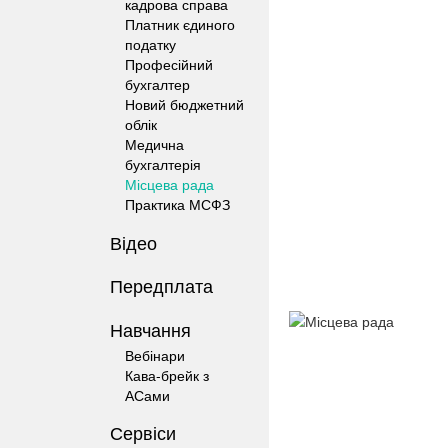
кадрова справа
Платник єдиного
податку
Професійний
бухгалтер
Новий бюджетний
облік
Медична
бухгалтерія
Місцева рада
Практика МСФЗ
Відео
Передплата
Навчання
Вебінари
Кава-брейк з
АСами
Сервіси