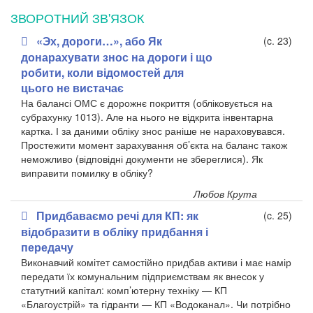
ЗВОРОТНИЙ ЗВ'ЯЗОК
«Эх, дороги…», або Як
(c. 23)
донарахувати знос на дороги і що
робити, коли відомостей для
цього не вистачає
На балансі ОМС є дорожнє покриття (обліковується на
субрахунку 1013). Але на нього не відкрита інвентарна
картка. І за даними обліку знос раніше не нараховувався.
Простежити момент зарахування об’єкта на баланс також
неможливо (відповідні документи не збереглися). Як
виправити помилку в обліку?
Любов Крута
Придбаваємо речі для КП: як
(c. 25)
відобразити в обліку придбання і
передачу
Виконавчий комітет самостійно придбав активи і має намір
передати їх комунальним підприємствам як внесок у
статутний капітал: комп’ютерну техніку — КП
«Благоустрій» та гідранти — КП «Водоканал». Чи потрібно