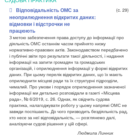
Відповідальність ОМС за
(c. 29)
неоприлюднення відкритих даних:
відмовки і відстрочки не
працюють
З метою забезпечення права доступу до інформації про
діяльність ОМС останнім часом прийнято низку
нормативно-правових актів. Законодавством передбачено
і публічні звіти про результати такої діяльності, і надання
інформації на запити громадян та громадських
організацій, і оприлюднення інформації у формі відкритих
даних. При цьому перелік відкритих даних, що їх мають
оприлюднити місцеві ради та їх структурні підрозділи,
чималий. Про умови і порядок оприлюднення зазначеної
інформації ми детально розповідали в газеті «Місцева
рада», № 6/2019, с. 26. Однак, як свідчить судова
практика, налагоджувати роботу у цьому напрямі ОМС не
завжди поспішають. До чого призводить бездіяльність рад,
хто несе за неї відповідальність, — розглянемо далі,
аналізуючи судові рішення у цій сфері.
Людмила Линник