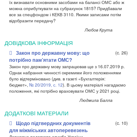
їх визнавати основними засобами на балансі ОМС або ж
можна оприбуткувати на субрахунок 1815? Придбавали
все за спецфондом і КЕКВ 3110. Якими записами потім
відобразити передачу?
Любов Крута
ДОВІДКОВА ІНФОРМАЦІЯ
Закон про державну мову: що
(c. 26)
потрібно пам’ятати ОМС?
Закон про державну мову запрацював ще з 16.07.2019 р.
Однак набрання чинності окремими його положеннями
було відтерміновано (див. в газеті «Бухгалтерія:
бюджет»,
№ 20/2019, с. 12
). В цьому матеріалі нагадаємо
положення, які потрібно враховувати ОМС у 2021 році.
Людмила Балла
ДОДАТКОВI МАТЕРIАЛИ
Щодо підтвердних документів
(c. 10)
для міжміських автоперевезень
Державна податкова служба України