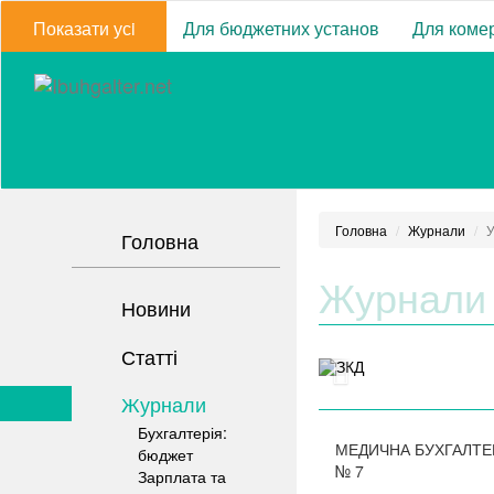
Показати усi
Для бюджетних установ
Для комер
Головна
Журнали
У
Головна
Журнали
Новини
Статті
Журнали
Бухгалтерія:
МЕДИЧНА БУХГАЛТЕ
бюджет
№
7
Зарплата та