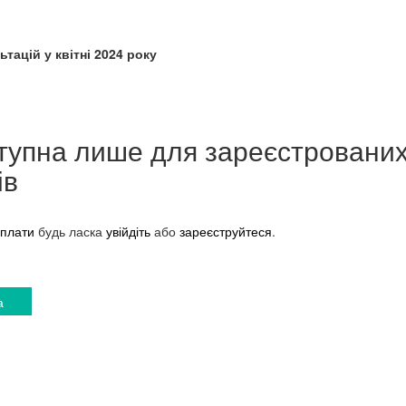
тацій у квітні 2024 року
тупна лише для зареєстровани
ів
плати
будь ласка
увійдіть
або
зареєструйтеся
.
а