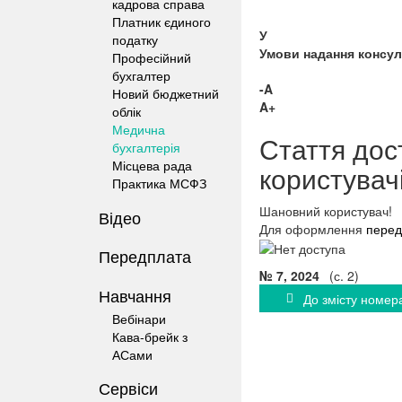
кадрова справа
Платник єдиного
У
податку
Умови надання консуль
Професійний
бухгалтер
-A
Новий бюджетний
A+
облік
Медична
Стаття дос
бухгалтерія
Місцева рада
користувач
Практика МСФЗ
Шановний користувач!
Відео
Для оформлення
перед
Передплата
№ 7, 2024
(с. 2)
Навчання
До змісту номер
Вебінари
Кава-брейк з
АСами
Сервіси