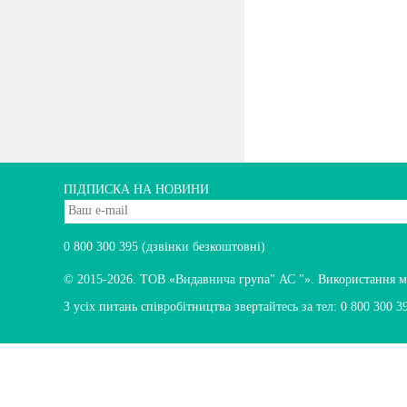
ПІДПИСКА НА НОВИНИ
0 800 300 395
(дзвінки безкоштовні)
© 2015-2026.
ТОВ «Видавнича група" АС "». Використання мате
З усіх питань співробітництва звертайтесь за тел:
0 800 300 3