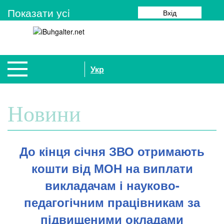
Показати усi
Вхід
Укр
Новини
До кінця січня ЗВО отримають
кошти від МОН на виплати
викладачам і науково-
педагогічним працівникам за
підвищеними окладами