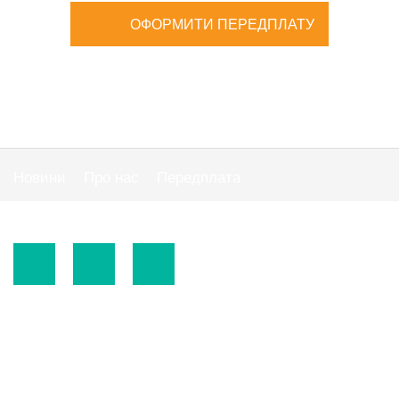
ОФОРМИТИ ПЕРЕДПЛАТУ
Новини
Про нас
Передплата
Публiчна оферта
© 2015-2026.
ТОВ «Видавнича група" АС "».
Використання матеріалів сайту
https://www.ibuhgalter.net
допускається за
зазначених нижче умов.