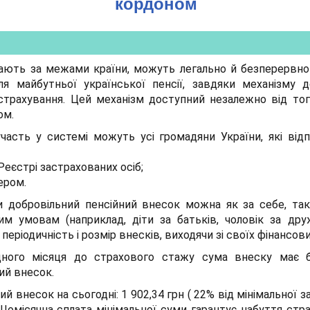
кордоном
ивають за межами країни, можуть легально й безперервн
ля майбутньої української пенсії, завдяки механізму д
 страхування. Цей механізм доступний незалежно від то
ом.
участь у системі можуть усі громадяни України, які ві
 Реєстрі застрахованих осіб;
ером.
 добровільний пенсійний внесок можна як за себе, так 
ним умовам (наприклад, діти за батьків, чоловік за др
періодичність і розмір внесків, виходячи зі своїх фінансо
дного місяця до страхового стажу сума внеску має
ий внесок.
й внесок на сьогодні: 1 902,34 грн ( 22% від мінімальної з
Щомісячна сплата мінімальної суми гарантує набуття стр