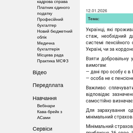
кадрова справа
Платник єдиного
12.01.2026
податку
Тема:
Професійний
бухгалтер
Українці, які прож
Новий бюджетний
стаж, необхідний д
облік
Медична
системі пенсійного
бухгалтерія
Україні, чи за кордон
Місцева рада
Взяти добровільну 
Практика МСФЗ
вимогам:
Відео
— дані про особу є в
— особа не є пенсіон
Передплата
Важливо: сплачувати
відповідає зазначе
Навчання
самостійно визначає 
Вебінари
Для зарахування о
Кава-брейк з
мінімальний страхов
АСами
Мінімальний страхови
Сервіси
приблизно 36 євро. 