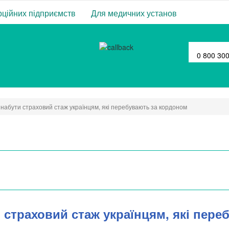
ційних підприємств
Для медичних установ
0 800 30
 набути страховий стаж українцям, які перебувають за кордоном
 страховий стаж українцям, які пере