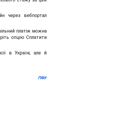
йн через вебпортал
овільний платіж можна
еріть опцію Сплатити
ії в Україні, але й
ПФУ