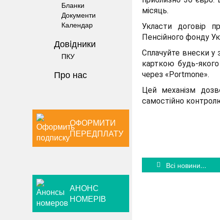
Бланки
місяць.
Документи
Календар
Укласти договір п
Пенсійного фонду Ук
Довiдники
Сплачуйте внески у 
ПКУ
карткою будь-якого 
Про нас
через «Portmone».
Цей механізм дозв
самостійно контролю
ОФОРМИТИ
ПЕРЕДПЛАТУ
Всі новини...
АНОНС
НОМЕРІВ