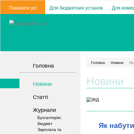
Показати усi
Для бюджетних установ
Для комер
Головна
Новини
Як
Головна
Новини
Новини
Статті
Журнали
Бухгалтерія:
Як набути
бюджет
Зарплата та