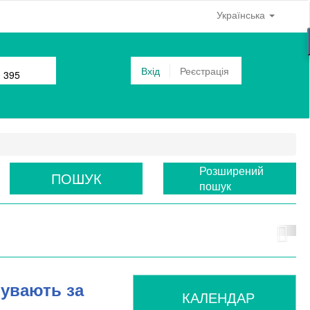
Українська
Вхід
Реєстрація
0 395
Розширений
ПОШУК
пошук
бувають за
КАЛЕНДАР