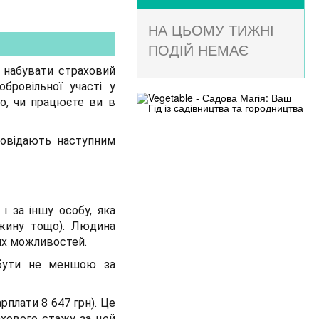
НА ЦЬОМУ ТИЖНІ
ПОДІЙ НЕМАЄ
о набувати страховий
обровільної участі у
го, чи працюєте ви в
дповідають наступним
і за іншу особу, яка
ужину тощо). Людина
вих можливостей.
 бути не меншою за
арплати 8 647 грн). Це
ахового стажу за цей