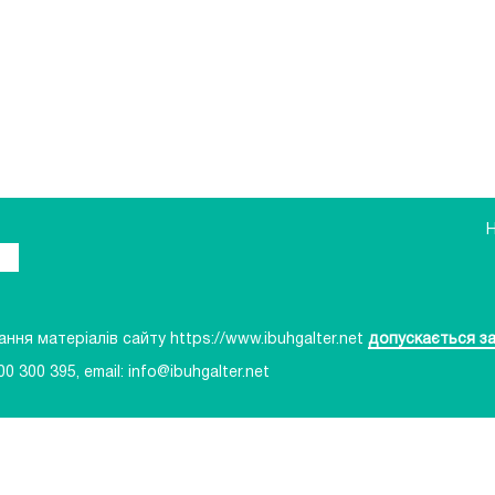
ня матеріалів сайту https://www.ibuhgalter.net
допускається за
00 300 395
, email:
info@ibuhgalter.net