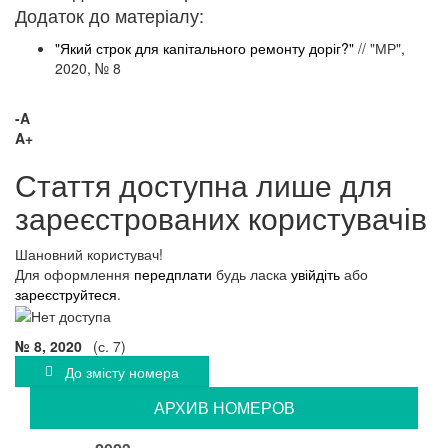
​Додаток до матеріалу:
"Який строк для капітального ремонту доріг?"
// "МР",
2020, № 8
-A
A+
Стаття доступна лише для
зареєстрованих користувачів
Шановний користувач!
Для оформлення
передплати
будь ласка
увійдіть
або
зареєструйтеся
.
№ 8, 2020
(с. 7)
До змісту номера
АРХИВ НОМЕРОВ