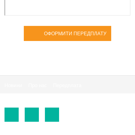
ОФОРМИТИ ПЕРЕДПЛАТУ
Новини
Про нас
Передплата
Публiчна оферта
© 2015-2026.
ТОВ «Видавнича група" АС "».