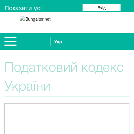
Показати усi
Вхід
Укр
Податковий кодекс
України