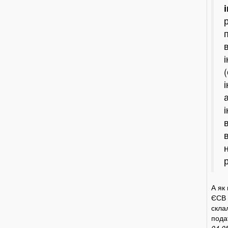
і
А як
ЄСВ 
скла
пода
04.0