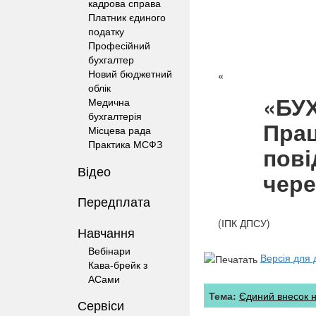
кадрова справа
Платник єдиного
податку
Професійний
бухгалтер
Новий бюджетний
«
облік
«БУ
Медична
бухгалтерія
Прац
Місцева рада
Практика МСФЗ
пові
Відео
через
Передплата
(ІПК ДПСУ)
Навчання
Вебінари
Версія для 
Кава-брейк з
АСами
Тема:
Єдиний внесок н
Сервіси