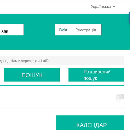
Українська
Вхід
Реєстрація
0 395
я тільки через рік: які дії?
Розширений
ПОШУК
пошук
КАЛЕНДАР