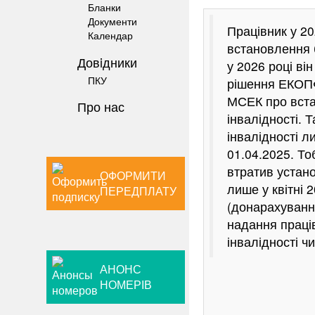
Бланки
Документи
Працівник у 2
Календар
встановлення б
Довiдники
у 2026 році ві
ПКУ
рішення ЕКОПФ
МСЕК про вста
Про нас
інвалідності. 
інвалідності л
01.04.2025. То
втратив устано
ОФОРМИТИ
лише у квітні 
ПЕРЕДПЛАТУ
(донарахування
надання праці
інвалідності ч
АНОНС
НОМЕРІВ