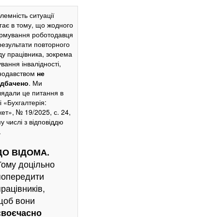
лемність ситуації
гає в тому, що жодного
рмування роботодавця
результати повторного
ду працівника, зокрема
вання інвалідності,
нодавством
не
едбачено
. Ми
лядали це питання в
і «Бухгалтерія:
ет»,
№ 19/2025, с. 24
,
у числі з відповіддю
.
ДО ВІДОМА.
Тому доцільно
попередити
працівників,
щоб вони
своєчасно