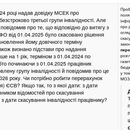
Проб
024 році надав довідку МСЕК про
поля
езстроково третьої групи інвалідності. Але
інфо
н повідомив про те, що відповідно до витягу з
про 
огля
О від 01.04.2025 було скасовано рішення
скасу
новлення йому довічного терміну
зако
Також визнано підстави про надання
пер
ише на 1 рік, терміном з 01.04.2024 по
розг
газет
бто починаючи з 01.04.2025 працівник
бюдж
влену групу інвалідності й повідомив про це
у том
2026 року. Чи потрібно робити перерахунок
МОЗ
) ЄСВ? Якщо так, то з якої дати: з дати
вником відомостей про скасування
и з дати скасування інвалідності працівнику?