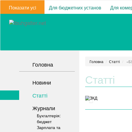
Показати усi
Для бюджетних установ
Для комер
Головна
Статті
«БУ
Головна
Статті
Новини
Статті
Журнали
Бухгалтерія:
бюджет
Зарплата та