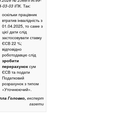
4-03-03 ІПК
. Так:
оскільки працівник
втратив інвалідність з
01.04.2025, то саме з
цієї дати слід
застосовувати ставку
ЄСВ 22 %;
відповідно
роботодавцю слід
зробити
перерахунок
сум
ЄСВ та подати
Податковий
розрахунок з типом
«Уточнюючий».
лла Головко,
експерт
газети