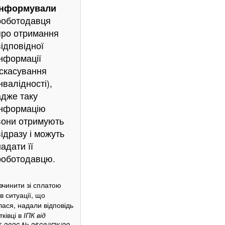
інформували
роботодавця
про отримання
відповідної
інформації
(скасування
нвалідності),
адже таку
інформацію
вони отримують
відразу і можуть
надати її
роботодавцю.
 вчинити зі сплатою
в ситуації, що
лася, надали відповідь
тківці в
ІПК
від
5.2026 № 2568/ІПК/99-