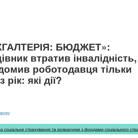
ХГАЛТЕРІЯ: БЮДЖЕТ»:
івник втратив інвалідність,
домив роботодавця тільки
 рік: які дії?
друку
а соціальне страхування та розрахунки з фондами соціального стр