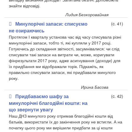
знайти відповіді.
Лидия Безкоровайная
Минулорічні запаси: списуємо
(c. 41)
не озираючись
Протягом І кварталу установа час від часу списувала різні
минулорічні запаси, тобто ті, які купляли у 2017 році.
Готуючись до складання звітності, засумнівалися: чи слід
списувати такі запаси на витрати чи, може, коригувати
фінрезультати 2017 року, адже асигнування (доходи) для
їх придбання ми відображали торік. Підкажіть, як
правильно списувати запаси, які придбавали минулого
року.
Ирина Басова
Придбаваємо шафу за
(c. 42)
минулорічні благодійні кошти: на
що звернути увагу
Наш ДНЗ минулого року отримав благодійні кошти від
батьків, використати їх до закінчення року не встигли. А на
початку цього року ми вирішили придбати за ці кошти