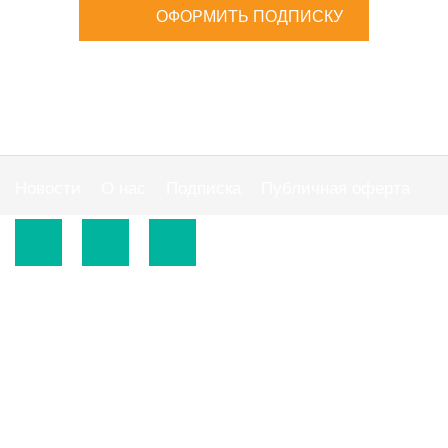
ОФОРМИТЬ ПОДПИСКУ
Новости
О нас
Подписка
Публичная оферта
© 2015-2026.
ООО «Издательская группа "АС"».
Использование материалов сайта
https://www.ibuhgalter.net
допускается на
оговоренных ниже условиях.
По всем вопросам сотрудничества обращайтесь по
тел:
0 800 300 395
, email:
info@ibuhgalter.net