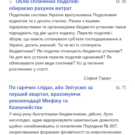
Облік сплачених податків:
(c. 3)
обираємо рахунок витрат
Податкова система України врегульована Податковим
кодексом та є досить сталою. Разом з іншими
підприємствами та організаціями бюджетні установи також
підпадають під дію цього кодексу. Перелік податків і
зборів, що мають сплачувати суб’єкти господарювання в
Україні, досить значний. Та чи всі їх сплачують
бюджетники? Які податки сплачують бюджетні установи?
Чи для всіх установ перелік податків однаковий? Як
обліковувати різні види платежів? Усі ці питання
розглянемо у статті.
София Таран
По гарячих слідах, або Звітуємо за
(c. 7)
перший квартал, враховуючи
рекомендації Мінфіну та
Казначейства
У кінці року бухгалтерам-бюджетникам, дійсно, було
несолодко, адже відкорковувати шампанське довелося,
щойно ознайомившись із оновленим Порядком № 307,
скоригованими формами фінзвітності та новоспеченими