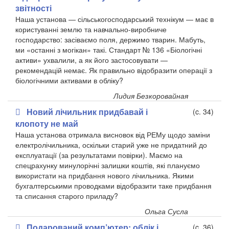
звітності
Наша установа — сільськогосподарський технікум — має в
користуванні землю та навчально-виробниче
господарство: засіваємо поля, держимо тварин. Мабуть,
ми «останні з могікан» такі. Стандарт № 136 «Біологічні
активи» ухвалили, а як його застосовувати —
рекомендацій немає. Як правильно відобразити операції з
біологічними активами в обліку?
Лидия Безкоровайная
Новий лічильник придбавай і
(c. 34)
клопоту не май
Наша установа отримала висновок від РЕМу щодо заміни
електролічильника, оскільки старий уже не придатний до
експлуатації (за результатами повірки). Маємо на
спецрахунку минулорічні залишки коштів, які плануємо
використати на придбання нового лічильника. Якими
бухгалтерськими проводками відобразити таке придбання
та списання старого приладу?
Ольга Сусла
Подарований комп’ютер: облік і
(c. 36)