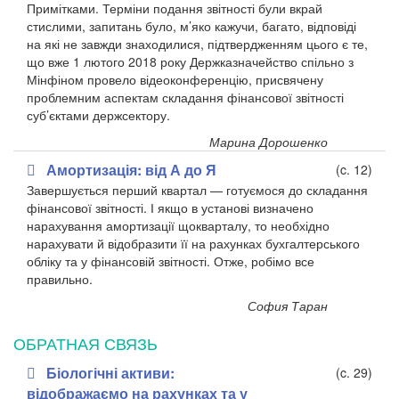
Примітками. Терміни подання звітності були вкрай
стислими, запитань було, м’яко кажучи, багато, відповіді
на які не завжди знаходилися, підтвердженням цього є те,
що вже 1 лютого 2018 року Держказначейство спільно з
Мінфіном провело відеоконференцію, присвячену
проблемним аспектам складання фінансової звітності
суб’єктами держсектору.
Марина Дорошенко
Амортизація: від А до Я
(c. 12)
Завершується перший квартал — готуємося до складання
фінансової звітності. І якщо в установі визначено
нарахування амортизації щокварталу, то необхідно
нарахувати й відобразити її на рахунках бухгалтерського
обліку та у фінансовій звітності. Отже, робімо все
правильно.
София Таран
ОБРАТНАЯ СВЯЗЬ
Біологічні активи:
(c. 29)
відображаємо на рахунках та у