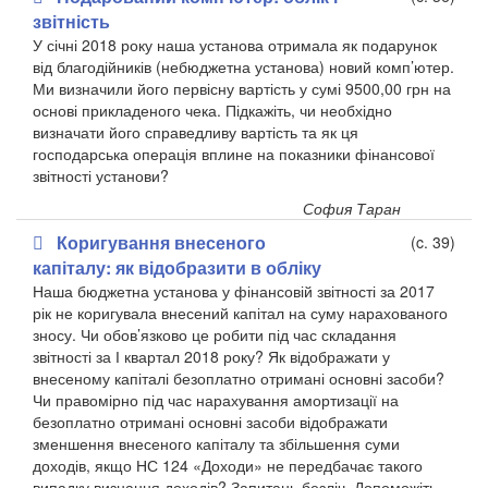
звітність
У січні 2018 року наша установа отримала як подарунок
від благодійників (небюджетна установа) новий комп’ютер.
Ми визначили його первісну вартість у сумі 9500,00 грн на
основі прикладеного чека. Підкажіть, чи необхідно
визначати його справедливу вартість та як ця
господарська операція вплине на показники фінансової
звітності установи?
София Таран
Коригування внесеного
(c. 39)
капіталу: як відобразити в обліку
Наша бюджетна установа у фінансовій звітності за 2017
рік не коригувала внесений капітал на суму нарахованого
зносу. Чи обов’язково це робити під час складання
звітності за І квартал 2018 року? Як відображати у
внесеному капіталі безоплатно отримані основні засоби?
Чи правомірно під час нарахування амортизації на
безоплатно отримані основні засоби відображати
зменшення внесеного капіталу та збільшення суми
доходів, якщо НС 124 «Доходи» не передбачає такого
випадку визнання доходів? Запитань безліч. Допоможіть