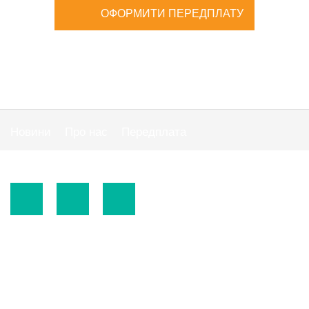
ОФОРМИТИ ПЕРЕДПЛАТУ
Новини
Про нас
Передплата
Публiчна оферта
© 2015-2026.
ТОВ «Видавнича група" АС "».
Використання матеріалів сайту
https://www.ibuhgalter.net
допускається за
зазначених нижче умов.