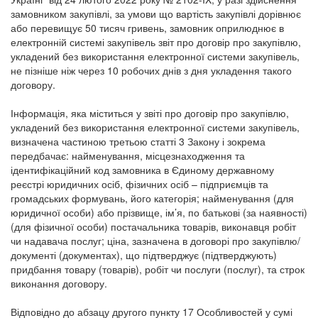
замовником закупівлі, за умови що вартість закупівлі дорівнює
або перевищує 50 тисяч гривень, замовник оприлюднює в
електронній системі закупівель звіт про договір про закупівлю,
укладений без використання електронної системи закупівель,
не пізніше ніж через 10 робочих днів з дня укладення такого
договору.
Інформація, яка міститься у звіті про договір про закупівлю,
укладений без використання електронної системи закупівель,
визначена частиною третьою статті 3 Закону і зокрема
передбачає: найменування, місцезнаходження та
ідентифікаційний код замовника в Єдиному державному
реєстрі юридичних осіб, фізичних осіб – підприємців та
громадських формувань, його категорія; найменування (для
юридичної особи) або прізвище, ім’я, по батькові (за наявності)
(для фізичної особи) постачальника товарів, виконавця робіт
чи надавача послуг; ціна, зазначена в договорі про закупівлю/
документі (документах), що підтверджує (підтверджують)
придбання товару (товарів), робіт чи послуги (послуг), та строк
виконання договору.
Відповідно до абзацу другого пункту 17 Особливостей у сумі