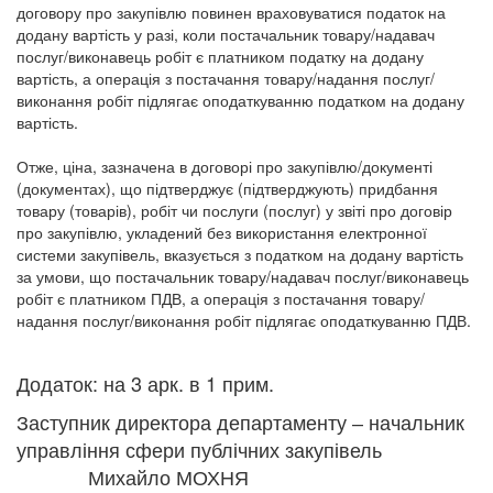
договору про закупівлю повинен враховуватися податок на
додану вартість у разі, коли постачальник товару/надавач
послуг/виконавець робіт є платником податку на додану
вартість, а операція з постачання товару/надання послуг/
виконання робіт підлягає оподаткуванню податком на додану
вартість.
Отже, ціна, зазначена в договорі про закупівлю/документі
(документах), що підтверджує (підтверджують) придбання
товару (товарів), робіт чи послуги (послуг) у звіті про договір
про закупівлю, укладений без використання електронної
системи закупівель, вказується з податком на додану вартість
за умови, що постачальник товару/надавач послуг/виконавець
робіт є платником ПДВ, а операція з постачання товару/
надання послуг/виконання робіт підлягає оподаткуванню ПДВ.
Додаток: на 3 арк. в 1 прим.
Заступник директора департаменту ‒ начальник
управління сфери публічних закупівель
Михайло МОХНЯ