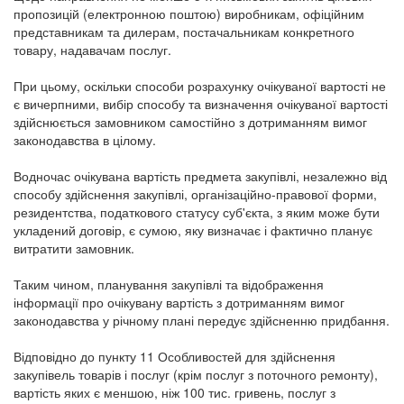
пропозицій (електронною поштою) виробникам, офіційним
представникам та дилерам, постачальникам конкретного
товару, надавачам послуг.
При цьому, оскільки способи розрахунку очікуваної вартості не
є вичерпними, вибір способу та визначення очікуваної вартості
здійснюється замовником самостійно з дотриманням вимог
законодавства в цілому.
Водночас очікувана вартість предмета закупівлі, незалежно від
способу здійснення закупівлі, організаційно-правової форми,
резидентства, податкового статусу суб'єкта, з яким може бути
укладений договір, є сумою, яку визначає і фактично планує
витратити замовник.
Таким чином, планування закупівлі та відображення
інформації про очікувану вартість з дотриманням вимог
законодавства у річному плані передує здійсненню придбання.
Відповідно до пункту 11 Особливостей для здійснення
закупівель товарів і послуг (крім послуг з поточного ремонту),
вартість яких є меншою, ніж 100 тис. гривень, послуг з