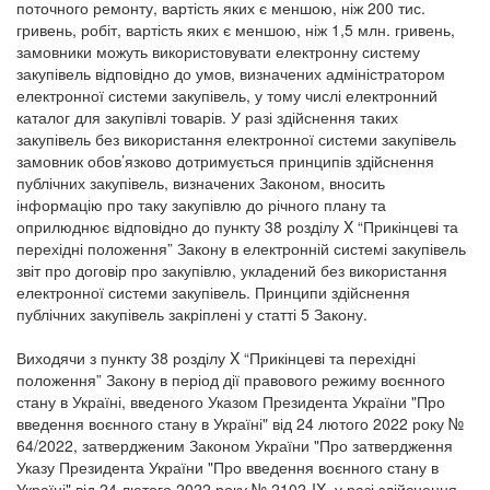
поточного ремонту, вартість яких є меншою, ніж 200 тис.
гривень, робіт, вартість яких є меншою, ніж 1,5 млн. гривень,
замовники можуть використовувати електронну систему
закупівель відповідно до умов, визначених адміністратором
електронної системи закупівель, у тому числі електронний
каталог для закупівлі товарів. У разі здійснення таких
закупівель без використання електронної системи закупівель
замовник обов’язково дотримується принципів здійснення
публічних закупівель, визначених Законом, вносить
інформацію про таку закупівлю до річного плану та
оприлюднює відповідно до пункту 38 розділу X “Прикінцеві та
перехідні положення” Закону в електронній системі закупівель
звіт про договір про закупівлю, укладений без використання
електронної системи закупівель. Принципи здійснення
публічних закупівель закріплені у статті 5 Закону.
Виходячи з пункту 38 розділу X “Прикінцеві та перехідні
положення” Закону в період дії правового режиму воєнного
стану в Україні, введеного Указом Президента України "Про
введення воєнного стану в Україні" від 24 лютого 2022 року №
64/2022, затвердженим Законом України "Про затвердження
Указу Президента України "Про введення воєнного стану в
Україні" від 24 лютого 2022 року № 2102-IX, у разі здійснення