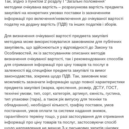
Так, згідно з пунктом 2 розділу I “Загальні положення”
методики очікувана вартість – розрахункова вартість предмета
закупівлі на конкретних умовах поставки із зазначенням
інформації про включення/невключення до очікуваної вартості
податку на додану вартість (ПДВ) та інших податків і зборів.
Для визначення очікуваної вартості предмета закупівлі
методика може використовуватися замовником для публічних
закупівель, що здійснюються у відповідності до Закону та
Особливостей, як із застосуванням описаних методів
визначення очікуваної вартості, так і рекомендованих способів
для отримання інформації про ціну товарів та послуг в
залежності від специфіки предмета закупівлі та вимог
законодавства, зокрема щодо ПДВ. Так, замовник має
можливість зазначати інформацію щодо повної характеристики
предмета закупівлі (марка, креслення, розмір, ДСТУ, ГОСТ,
технічні умови, тип, сорт, категорія, артикул, ємність, густина,
тип упаковки (тара), а також рік випуску для техніки та
обладнання), необхідної кількості, графіку поставок, умов
постачання, умов оплати та системи надання знижок,
гарантійного терміну тощо, у разі застосування для отримання
інформації про ціну товарів та послуг, застосовуючи спосіб
щодо направлення не менше 3-х письмових запитів цінових