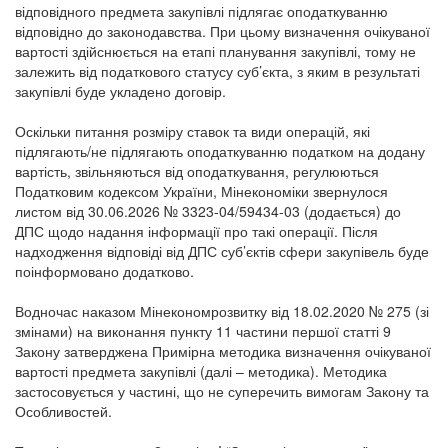
відповідного предмета закупівлі підлягає оподаткуванню
відповідно до законодавства. При цьому визначення очікуваної
вартості здійснюється на етапі планування закупівлі, тому не
залежить від податкового статусу суб’єкта, з яким в результаті
закупівлі буде укладено договір.
Оскільки питання розміру ставок та види операцій, які
підлягають/не підлягають оподаткуванню податком на додану
вартість, звільняються від оподаткування, регулюються
Податковим кодексом України, Мінекономіки звернулося
листом від 30.06.2026 № 3323-04/59434-03 (додається) до
ДПС щодо надання інформації про такі операції. Після
надходження відповіді від ДПС суб’єктів сфери закупівель буде
поінформовано додатково.
Водночас наказом Мінекономрозвитку від 18.02.2020 № 275 (зі
змінами) на виконання пункту 11 частини першої статті 9
Закону затверджена Примірна методика визначення очікуваної
вартості предмета закупівлі (далі – методика). Методика
застосовується у частині, що не суперечить вимогам Закону та
Особливостей.