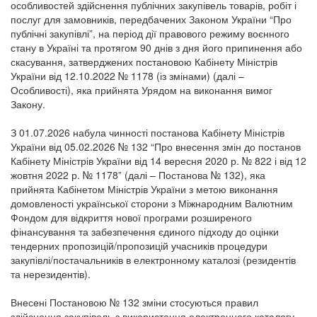
особливостей здійснення публічних закупівель товарів, робіт і
послуг для замовників, передбачених Законом України “Про
публічні закупівлі”, на період дії правового режиму воєнного
стану в Україні та протягом 90 днів з дня його припинення або
скасування, затверджених постановою Кабінету Міністрів
України від 12.10.2022 № 1178 (із змінами) (далі –
Особливості), яка прийнята Урядом на виконання вимог
Закону.
З 01.07.2026 набула чинності постанова Кабінету Міністрів
України від 05.02.2026 № 132 “Про внесення змін до постанов
Кабінету Міністрів України від 14 вересня 2020 р. № 822 і від 12
жовтня 2022 р. № 1178” (далі – Постанова № 132), яка
прийнята Кабінетом Міністрів України з метою виконання
домовленості української сторони з Міжнародним Валютним
Фондом для відкриття нової програми розширеного
фінансування та забезпечення єдиного підходу до оцінки
тендерних пропозицій/пропозицій учасників процедури
закупівлі/постачальників в електронному каталозі (резидентів
та нерезидентів).
Внесені Постановою № 132 зміни стосуються правил
здійснення закупівель з використання електронного каталогу