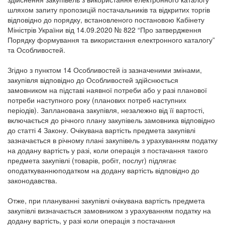
шляхом запиту пропозицій постачальників та відкритих торгів
відповідно до порядку, встановленого постановою Кабінету
Міністрів України від 14.09.2020 № 822 “Про затвердження
Порядку формування та використання електронного каталогу”
та Особливостей.
Згідно з пунктом 14 Особливостей із зазначеними змінами,
закупівля відповідно до Особливостей здійснюється
замовником на підставі наявної потреби або у разі планової
потреби наступного року (планових потреб наступних
періодів). Запланована закупівля, незалежно від її вартості,
включається до річного плану закупівель замовника відповідно
до статті 4 Закону. Очікувана вартість предмета закупівлі
зазначається в річному плані закупівель з урахуванням податку
на додану вартість у разі, коли операція з постачання такого
предмета закупівлі (товарів, робіт, послуг) підлягає
оподаткуваннюподатком на додану вартість відповідно до
законодавства.
Отже, при плануванні закупівлі очікувана вартість предмета
закупівлі визначається замовником з урахуванням податку на
додану вартість, у разі коли операція з постачання