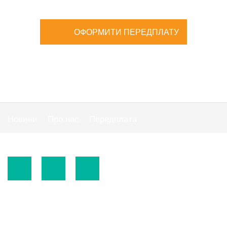
ОФОРМИТИ ПЕРЕДПЛАТУ
Новини
Про нас
Передплата
Публiчна оферта
© 2015-2026.
ТОВ «Видавнича група" АС "».
Використання матеріалів сайту
https://www.ibuhgalter.net
допускається за