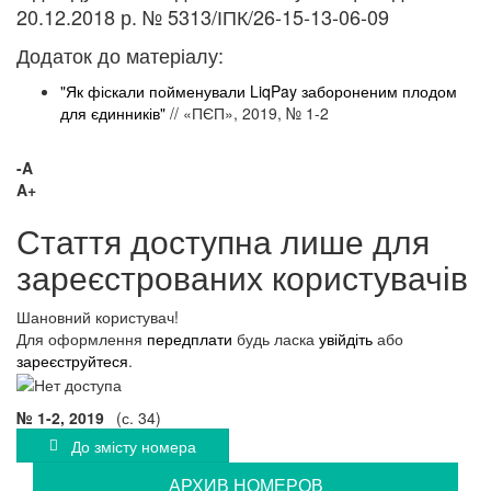
20.12.2018 р. № 5313/ІПК/26-15-13-06-09
Додаток до матеріалу:
"Як фіскали пойменували LiqPay забороненим плодом
для єдинників"
// «ПЄП», 2019, № 1-2
-A
A+
Стаття доступна лише для
зареєстрованих користувачів
Шановний користувач!
Для оформлення
передплати
будь ласка
увійдіть
або
зареєструйтеся
.
№ 1-2, 2019
(с. 34)
До змісту номера
АРХИВ НОМЕРОВ