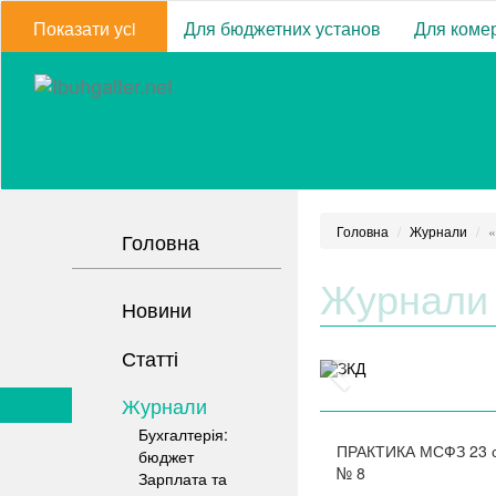
Показати усi
Для бюджетних установ
Для комер
Головна
Журнали
«
Головна
Журнали
Новини
Статті
Журнали
Бухгалтерія:
ПРАКТИКА МСФЗ
23 
бюджет
№
8
Зарплата та