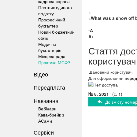
кадрова справа
Платник єдиного
«
податку
«What was a show off b
Професійний
бухгалтер
-A
Новий бюджетний
A+
облік
Медична
Стаття дос
бухгалтерія
Місцева рада
користувач
Практика МСФЗ
Шановний користувач!
Відео
Для оформлення
перед
Передплата
№ 8, 2021
(с. 1)
Навчання
До змісту номе
Вебінари
Кава-брейк з
АСами
Сервіси