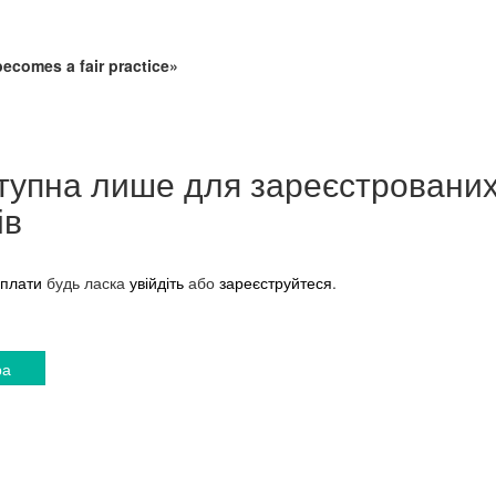
ecomes a fair practice»
тупна лише для зареєстровани
ів
плати
будь ласка
увійдіть
або
зареєструйтеся
.
ра