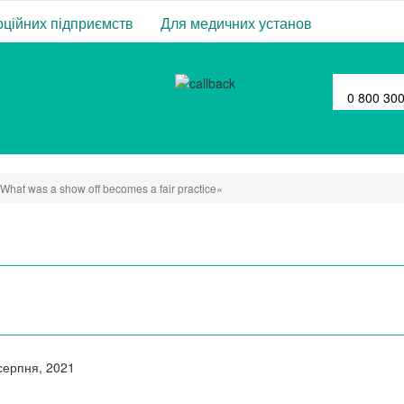
ційних підприємств
Для медичних установ
0 800 30
What was a show off becomes a fair practice»
серпня, 2021