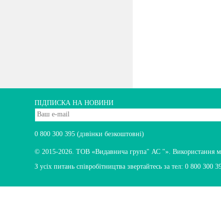
ПІДПИСКА НА НОВИНИ
0 800 300 395
(дзвінки безкоштовні)
© 2015-2026.
ТОВ «Видавнича група" АС "». Використання мате
З усіх питань співробітництва звертайтесь за тел:
0 800 300 3