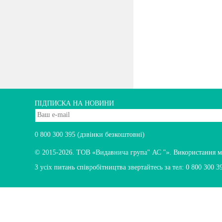
ПІДПИСКА НА НОВИНИ
0 800 300 395
(дзвінки безкоштовні)
© 2015-2026.
ТОВ «Видавнича група" АС "». Використання мате
З усіх питань співробітництва звертайтесь за тел:
0 800 300 3