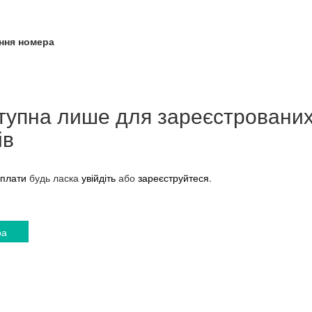
ння номера
тупна лише для зареєстровани
ів
плати
будь ласка
увійдіть
або
зареєструйтеся
.
ра