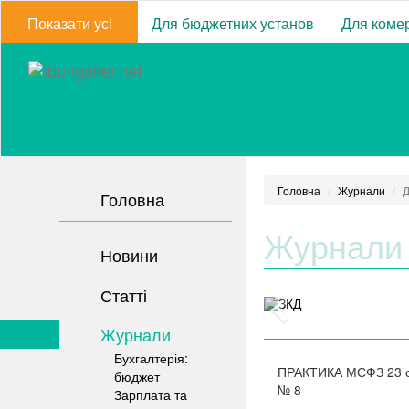
Показати усi
Для бюджетних установ
Для комер
Головна
Журнали
Д
Головна
Журнали
Новини
Статті
Журнали
Бухгалтерія:
ПРАКТИКА МСФЗ
23 
бюджет
№
8
Зарплата та