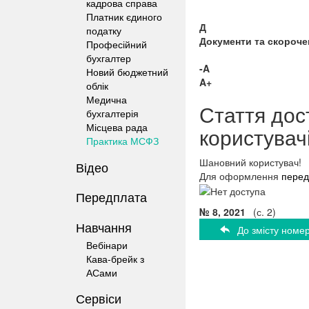
кадрова справа
Платник єдиного
Д
податку
Документи та скороче
Професійний
бухгалтер
-A
Новий бюджетний
A+
облік
Медична
Стаття дос
бухгалтерія
Місцева рада
користувач
Практика МСФЗ
Шановний користувач!
Відео
Для оформлення
перед
Передплата
№ 8, 2021
(с. 2)
Навчання
До змісту номе
Вебінари
Кава-брейк з
АСами
Сервіси