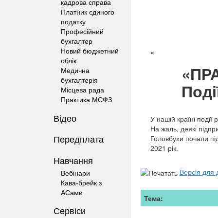
кадрова справа
Платник єдиного
податку
Професійний
бухгалтер
Новий бюджетний
«
облік
«ПР
Медична
бухгалтерія
Поді
Місцева рада
Практика МСФЗ
Відео
У нашій країні події 
На жаль, деякі підпр
Передплата
Головбухи почали під
2021 рік.
Навчання
Версія для 
Вебінари
Кава-брейк з
АСами
Тема:
Сервіси