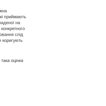
ожна
які приймають
ладеної на
о конкретного
рювання слід
е коригують
 така оцінка
…