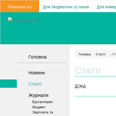
Показати усi
Для бюджетних установ
Для комер
Головна
Статті
«ПР
Головна
Статті
Новини
Статті
Журнали
Бухгалтерія:
бюджет
Зарплата та