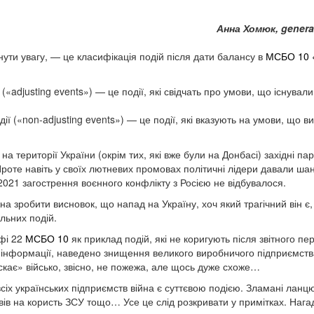
Анна Хомюк,
general
нути увагу, — це класифікація подій після дати балансу в
МСБО 10 «П
 («adjusting events») — це події, які свідчать про умови, що існували
дії («non-adjusting events») — це події, які вказують на умови, що в
на території України (окрім тих, які вже були на Донбасі) західні п
роте навіть у своїх лютневих промовах політичні лідери давали шан
2021 загострення воєнного конфлікту з Росією не відбувалося.
а зробити висновок, що напад на Україну, хоч який трагічний він є,
льних подій.
афі 22
МСБО 10
як приклад подій, які не коригують після звітного пер
 інформації, наведено знищення великого виробничого підприємства
йскає» військо, звісно, не пожежа, але щось дуже схоже…
іх українських підприємств війна є суттєвою подією. Зламані ланцю
ивів на користь ЗСУ тощо… Усе це слід розкривати у примітках. На