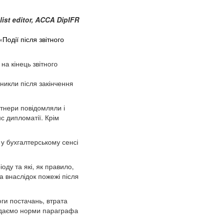
ist editor, ACCA DipIFR
одії після звітного
 на кінець звітного
иникли після закінчення
артнери повідомляли і
с дипломатії. Крім
 у бухгалтерському сенсі
іоду та які, як правило,
 внаслідок пожежі після
ги постачань, втрата
гадаємо норми параграфа