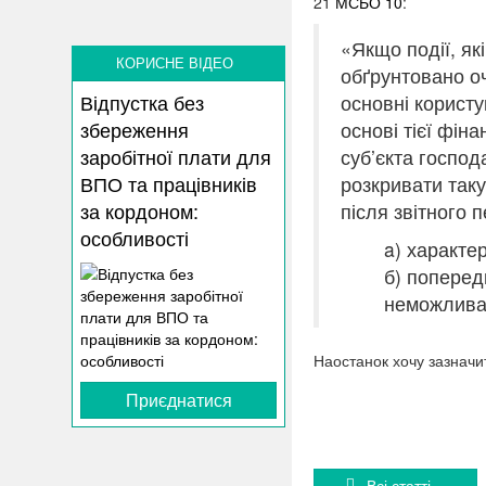
21
МСБО 10
:
«Якщо події, як
КОРИСНЕ ВІДЕО
обґрунтовано оч
Відпустка без
основні користу
збереження
основі тієї фін
заробітної плати для
суб’єкта господ
ВПО та працівників
розкривати таку
за кордоном:
після звітного п
особливості
a) характер
б)
попередн
неможлив
Наостанок хочу зазнач
Приєднатися
Всі статті...