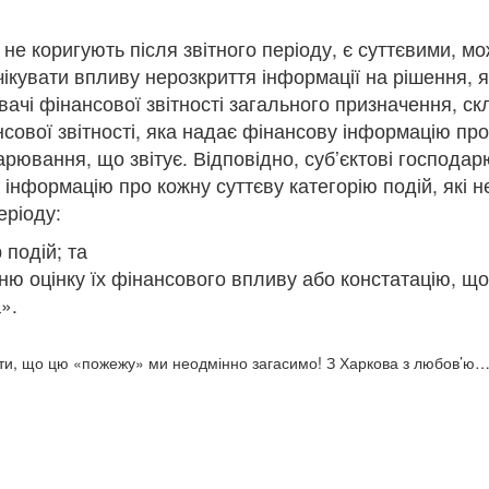
і не коригують після звітного періоду, є суттєвими, м
ікувати впливу нерозкриття інформації на рішення, 
вачі фінансової звітності загального призначення, ск
ансової звітності, яка надає фінансову інформацію пр
арювання, що звітує. Відповідно, суб’єктові господа
 інформацію про кожну суттєву категорію подій, які н
еріоду:
 подій; та
ю оцінку їх фінансового впливу або констатацію, що
а
».
ити, що цю «пожежу» ми неодмінно загасимо! З Харкова з любов’ю