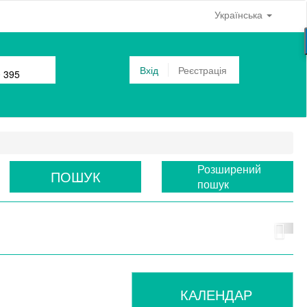
Українська
Вхід
Реєстрація
0 395
Розширений
ПОШУК
пошук
КАЛЕНДАР