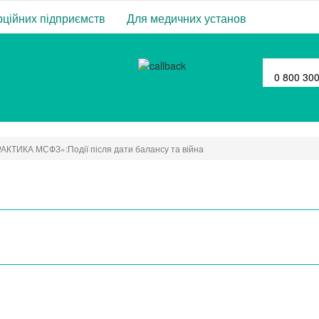
ційних підприємств
Для медичних установ
0 800 30
АКТИКА МСФЗ»:Події після дати балансу та війна