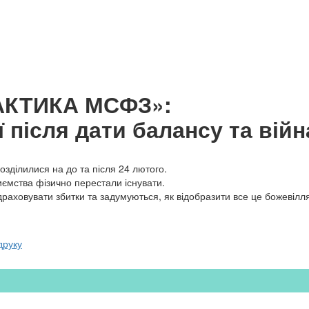
АКТИКА МСФЗ»:
ї після дати балансу та війн
розділилися на до та після 24 лютого.
иємства фізично перестали існувати.
раховувати збитки та задумуються, як відобразити все це божевілля у
друку