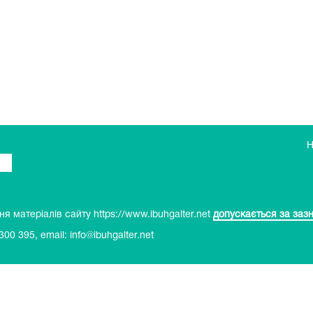
 матеріалів сайту https://www.ibuhgalter.net
допускається за заз
 300 395
, email:
info@ibuhgalter.net