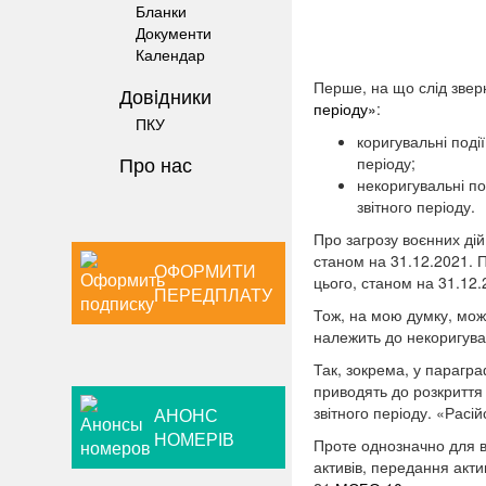
Бланки
Документи
Календар
П
ерше, на що слід звер
Довiдники
періоду»
:
ПКУ
коригувальні події
Про нас
періоду;
некоригувальні по
звітного періоду.
Про загрозу воєнних дій 
станом на 31.12.2021. П
ОФОРМИТИ
цього, станом на 31.12.
ПЕРЕДПЛАТУ
Тож, на мою думку, можн
належить до некоригува
Так, зокрема, у парагр
приводять до розкриття
звітного періоду. «Расі
АНОНС
НОМЕРІВ
Проте однозначно для вс
активів, передання акт