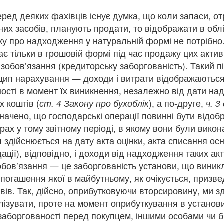
ред деяких фахівців існує думка, що коли запаси, от
вних засобів, планують продати, то відображати в облі
ку про надходження у натуральній формі не потрібно
є тільки в грошовій формі під час продажу цих актив
зобов’язання (кредиторську заборгованість). Такий п
цип нарахування — доходи і витрати відображаються 
ності в момент їх виникнення, незалежно від дати н
 коштів (
ст. 4 Закону про бухоблік
), а по-друге,
ч. 3
значено, що господарські операції повинні бути відоб
трах у тому звітному періоді, в якому вони були викона
здійснюється на дату акта оцінки, акта списання ос
ідації), відповідно, і доходи від надходження таких а
обов’язання — це заборгованість установи, що виник
 погашення якої в майбутньому, як очікується, призв
вів. Так, дійсно, оприбутковуючи вторсировину, ми з
лізувати, проте на момент оприбуткування в установ
 заборгованості перед покупцем, іншими особами чи 