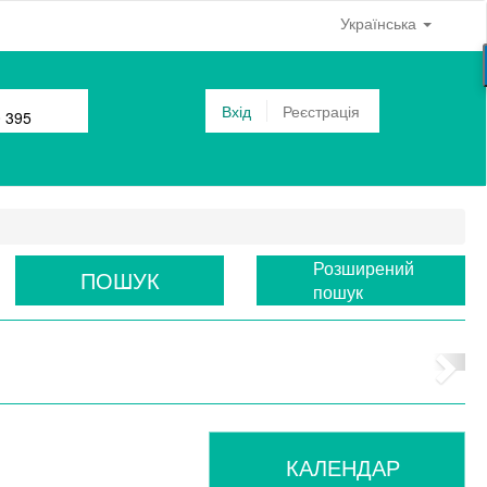
Українська
Вхід
Реєстрація
0 395
Розширений
ПОШУК
пошук
КАЛЕНДАР