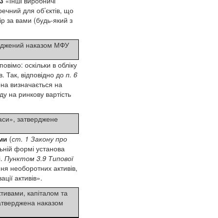
3
«Інші виробничі
речний для об’єктів, що
ір за вами (будь-який з
верджений наказом МФУ
овімо: оскільки в обліку
. Так, відповідно до
п. 6
она визначається на
ду на ринкову вартість
аси», затверджене
ми
(
ст. 1 Закону про
льній формі установа
і.
Пунктом 3.9 Типової
ння необоротних активів,
ації активів».
ктивами, капіталом та
атверджена наказом