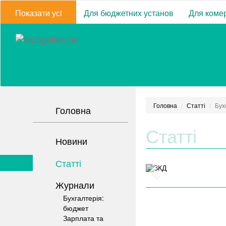
Показати усi
Для бюджетних установ
Для комер
Головна
Статті
Бух
Головна
Статті
Новини
Статті
Журнали
Бухгалтерія:
бюджет
Зарплата та