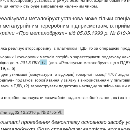
м ця неточність буде виправлена належним чином.
еалізувати металобрухт установа може тільки спеці
м металургійним переробним підприємствам, їх прий
країни «Про металобрухт» від 05.05.1999 р. № 619-
яка реалізує вторсировину, є платником ПДВ, то за операцією прод
у чорних і кольорових металів потрібно зареєструвати податкову нак
відно до
п. 201.3 ПКУ
11
(див. «Реалізуємо металобрухт: що з ПДВ?»
19, с. 5
);
для утилізації (макулатури та відходів) товарної позиції 4707 згідно
дільчі» податкові зобов’язання у зв’язку з використанням у пільговій
вали з ПДВ, (2) зареєструвати податкову накладну за звільненими 
и потрібно нарахувати «звичайні» податкові зобов’язання, як і за 
їни від 02.12.2010 р. № 2755-VI.
ультаті проведення демонтажу основного засобу 
металобрухт (його справедливу вартість встановле