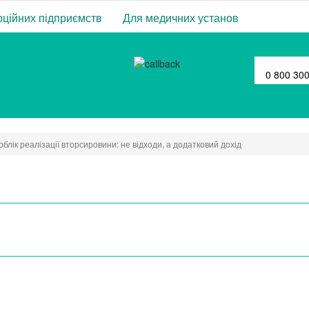
ційних підприємств
Для медичних установ
0 800 30
облік реалізації вторсировини: не відходи, а додатковий дохід