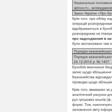
Національне положення
звітності», затверджен
Закон України «Про бухг
Крім того, при обліку н
операцій розпорядникам
відображаються в бухоб
розпорядники не пізніш
про надходження в на
було заплановано такі
Порядок казначейськог
Порядок казначейськог
24.12.2012 р. № 1407.
Бухоблік виконання бюд
запис щодо збільшення н
Казначейства відповідал
проводки щодо збільшен
Крім того, вважаємо за
аналітичний рахунок для 
рух грошових коштів (ф.
формі. Тож, накопичуюч
заповнення звіту інфор