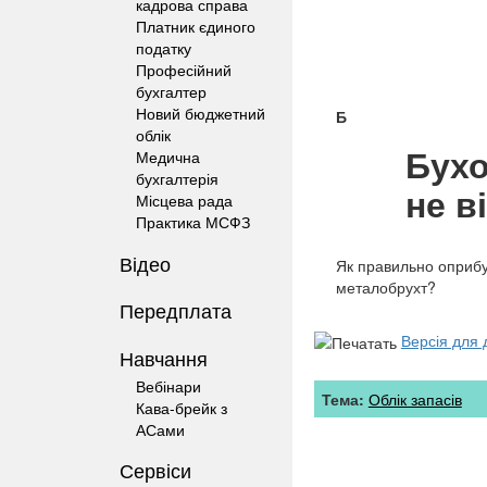
кадрова справа
Платник єдиного
податку
Професійний
бухгалтер
Новий бюджетний
Б
облік
Бухо
Медична
бухгалтерія
не в
Місцева рада
Практика МСФЗ
Відео
Як правильно оприбут
металобрухт?
Передплата
Версія для 
Навчання
Вебінари
Тема:
Облік запасів
Кава-брейк з
АСами
Сервіси