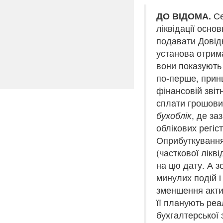
ДО ВІДОМА.
Се
ліквідації осно
подавати Довід
установа отрима
вони показують 
по-перше, прин
фінансовій звіт
сплати грошових
бухоблік
, де за
облікових регіс
Оприбуткування 
(часткової лікв
на цю дату. А з
минулих подій і
зменшення акти
її планують реа
бухгалтерської