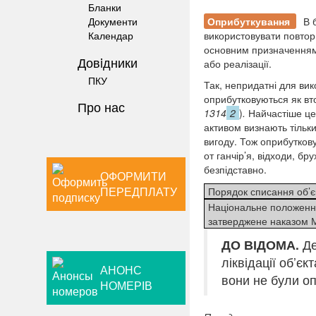
Бланки
Оприбуткування
В 
Документи
використовувати повторн
Календар
основним призначенням,
Довiдники
або реалізації.
ПКУ
Так, непридатні для вик
оприбутковуються як вт
Про нас
1314
2
)
.
Найчастіше це
активом визнають тільки
вигоду. Тож оприбуткову
от ганчір’я, відходи, бр
безпідставно.
ОФОРМИТИ
ПЕРЕДПЛАТУ
Порядок списання об’є
Національне положення
затверджене наказом М
ДО ВІДОМА.
Де
ліквідації об’є
АНОНС
вони не були оп
НОМЕРІВ