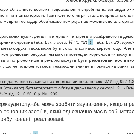
боротьбі за чисте довкілля і здешевлення виробництва винайдено ч
о ті чи інші матеріали. Тож після того як річ стала непридатною дл
 мудрий господар обов’язково поміркує над можливістю альтернати
ористання вузли, деталі, матеріали та агрегати розібраного та де
оринна сировина (
абз. 2
п. 5 розд. VI НС 121
1
і
абз. 2 п. 23 Поряд
 металобрухт, також може бути скло, пластмаса, картон тощо. Але з
 контрольовані ресурси, які мають потенціал корисності чи можуть
вати потрібно лише ті речі, які
можуть бути реалізовані або вик
ухт, що не потрібні установі і навряд чи знайдуть покупця на ринку,
ктів державної власності, затверджений постановою КМУ від 08.11.
 (стандарт) бухгалтерського обліку в державному секторі 121 «Осн
ФУ від 12.10.2010 р. № 1202.
ржаудитслужба може зробити зауваження, якщо в ре
кта основних засобів, який однозначно має в собі мета
рибутковані і реалізовані.