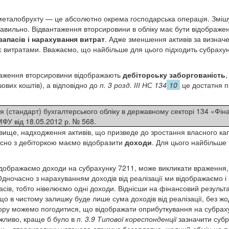
еталобрухту — це абсолютно окрема господарська операція. Змішув
авильно. Відвантаження вторсировини в обліку має бути відображ
запасів і нарахування витрат
. Адже зменшення активів за визна
 є витратами. Вважаємо, що найбільше для цього підходить субрахун
нтаження вторсировини відображають
дебіторську заборгованість
,
ових коштів), а відповідно до
п. 3 розд. ІІІ НС 134
10
це достатня п
(стандарт) бухгалтерського обліку в державному секторі 134 «Фіна
ФУ від 18.05.2012 р. № 568.
ище, надходження активів, що призведе до зростання власного капі
сно з дебіторкою маємо відобразити
доходи
. Для цього найбільше
відображаємо доходи на субрахунку 7211, може викликати враження
Одночасно з нарахуванням доходів від реалізації ми відображаємо і
асів, тобто нівелюємо одні доходи. Віднісши на фінансовий результат
о в чистому залишку буде лише сума доходів від реалізації, без жо
ору можемо погодитися, що відображати оприбуткування на субраху
ожливо, краще б було в
п. 3.9 Типової кореспонденції
зазначити суб
», вторсировину установа отримує безоплатно, жодний обмін не п