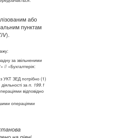
алізованим або
мальним пунктам
XIV
).
ажу:
ладну за звільненими
 // «Бухгалтерія:
 з УКТ ЗЕД потрібно (1)
 діяльності за
п. 199.1
операціями відповідно
іншими операціями
установа
но на рівні