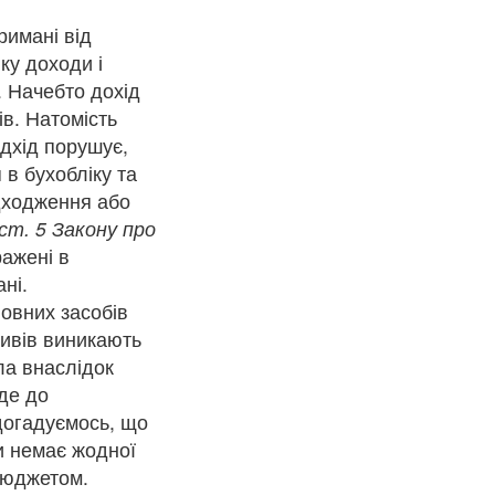
римані від
ку доходи і
. Начебто дохід
ів. Натомість
ідхід порушує,
в бухобліку та
адходження або
 ст. 5 Закону про
ражені в
ні.
новних засобів
ктивів виникають
ла внаслідок
еде до
догадуємось, що
и немає жодної
бюджетом.