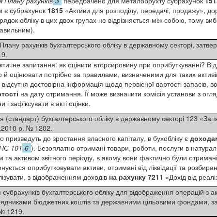
 Плану рахунків
3
передбачено для металобрухту субрахунок
151
м є субрахунок
1815
«Активи
для розподілу, передачі, продажу», до
ядок обліку в цих двох групах не відрізняється між собою, тому виб
равильним).
Плану рахунків бухгалтерського обліку в державному секторі, зат
19.
актичне запитання: як оцінити вторсировину при оприбуткуванні? Відп
о й оцінювати потрібно за правилами, визначеними для таких активів
відсутня достовірна інформація щодо первісної вартості запасів, в
тості
на дату отримання. Її може визначити комісія установи з огля
 і зафіксувати в акті оцінки.
 (стандарт) бухгалтерського обліку в державному секторі 123 «Зап
.2010 р. № 1202.
 призведуть до зростання власного капіталу, в бухобліку є
дохода
І НС 101
6
). Безоплатно отримані товари, роботи, послуги в натура
 та активом звітного періоду, в якому вони фактично були отриман
нується оприбутковувати активи, отримані від ліквідації та розбира
лізувати, з відображенням доходів
на рахунку 7211
«Дохід від реаліз
субрахунків бухгалтерського обліку для відображення операцій з а
рядниками бюджетних коштів та державними цільовими фондами, з
 № 1219.