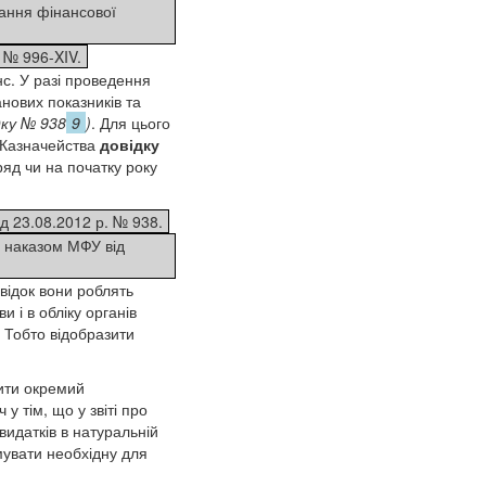
дання фінансової
. № 996-XIV.
нс. У разі проведення
нових показників та
дку № 938
9
)
. Для цього
в Казначейства
довідку
яд чи на початку року
д 23.08.2012 р. № 938.
 наказом МФУ від
відок вони роблять
 і в обліку органів
 Тобто відобразити
дити окремий
у тім, що у звіті про
видатків в натуральній
мувати необхідну для