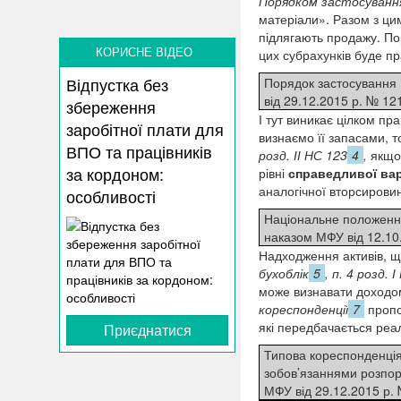
Порядком застосування
матеріали». Разом з ци
підлягають продажу. Пор
КОРИСНЕ ВІДЕО
цих субрахунків буде п
Відпустка без
Порядок застосування 
від 29.12.2015 р. № 12
збереження
І тут виникає цілком пр
заробітної плати для
визнаємо її запасами, т
ВПО та працівників
розд. ІІ НС 123
4
,
якщо 
за кордоном:
рівні
справедливої вар
аналогічної вторсировини
особливості
Національне положення
наказом МФУ від 12.10
Надходження активів, що
бухоблік
5
, п. 4 розд. 
може визнавати доходом
кореспонденції
7
пропо
які передбачається реа
Приєднатися
Типова кореспонденція 
зобов’язаннями розпо
МФУ від 29.12.2015 р.