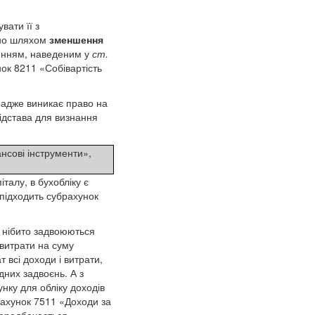
ати її з
ено шляхом
зменшення
ченням, наведеним у
ст.
ок 8211 «Собівартість
 адже виникає право на
ідстава для визнання
нсові інструменти»,
талу, в бухобліку є
 підходить субрахунок
, нібито задвоюються
 витрати на суму
 всі доходи і витрати,
дних задвоєнь. А з
нку для обліку доходів
рахунок 7511 «Доходи за
ередбачається.