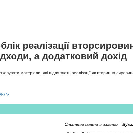
блік реалізації вторсирови
ідходи, а додатковий дохід
ковувати матеріали, які підлягають реалізації як вторинна сировин
друку
Cтаттю взято з газети
"Бухг
Любов Крута
,
експерт газети 