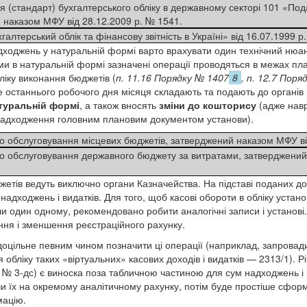
 (стандарт) бухгалтерського обліку в державному секторі 101 «По
е наказом МФУ від 28.12.2009 р. № 1541.
алтерський облік та фінансову звітність в Україні» від 16.07.1999 р
адходжень у натуральній формі варто врахувати один технічний нюа
и в натуральній формі зазначені операції проводяться в межах пла
ліку виконання бюджетів (
п. 11.16 Порядку № 1407
8
, п. 12.7 Поря
е останнього робочого дня місяця складають та подають до органі
туральній формі
, а також вносять
зміни до кошторису
(адже навр
 надходження головним плановим документом установи).
о обслуговування місцевих бюджетів, затверджений наказом МФУ ві
о обслуговування державного бюджету за витратами, затверджений
жетів ведуть виключно органи Казначейства. На підставі поданих до
адходжень і видатків. Для того, щоб касові обороти в обліку установи
и один одному, рекомендовано робити аналогічні записи і установі.
ня і зменшення реєстраційного рахунку.
 доцільне певним чином позначити ці операції (наприклад, запрова
обліку таких «віртуальних» касових доходів і видатків — 2313/1). Річ 
 № 3-дс) є виноска поза табличною частиною для сум надходжень і 
и їх на окремому аналітичному рахунку, потім буде простіше сфор
мацію.