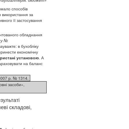
имало способів
я використання за
вного її застосування
монтованого обладнання
ку №
ауважте: в бухобліку
 принести економічну
ористані установою
. А
 зараховувати на баланс
2007 р. № 1314.
овні засоби»,
зультаті
леві складові,