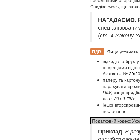
Сподіваємось, що згодо
НАГАДАЄМО.
Р
спеціалізовани
(
ст. 4 Закону У
ПДВ
Якщо установа, 
відходів та брухт
операціями відпо
бюджет»,
№ 20/20
паперу та картону 
нарахувати «розпо
ПКУ,
якщо придба
до
п. 201.3 ПКУ
;
іншої вторсировин
постачання.
Податковий кодекс Укра
Приклад.
В рез
оприбуткувала 