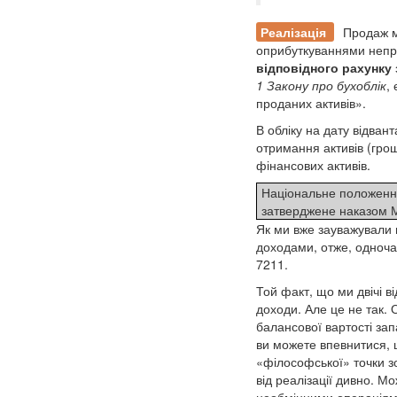
Реалізація
Продаж м
оприбуткуваннями непр
відповідного рахунку 
1 Закону про бухоблік
,
проданих активів».
В обліку на дату відва
отримання активів (грош
фінансових активів.
Національне положення 
затверджене наказом М
Як ми вже зауважували в
доходами, отже, одноча
7211.
Той факт, що ми двічі 
доходи. Але це не так. 
балансової вартості зап
ви можете впевнитися, щ
«філософської» точки з
від реалізації дивно. М
необмінними операціями