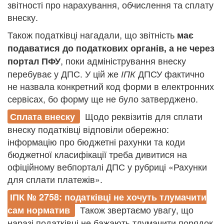
звітності про нарахування, обчислення та сплату
внеску.
Також податківці нагадали, що звітність
має
подаватися до податкових органів, а не через
, поки адміністрування внеску
портал ПФУ
перебуває у ДПС. У цій же
ДПСУ фактично
ІПК
не назвала конкретний код форми в електронних
сервісах, бо форму ще не було затверджено.
Щодо реквізитів для сплати
Сплата внеску
внеску податківці відповіли обережно:
інформацію про бюджетні рахунки та коди
бюджетної класифікації треба дивитися на
офіційному вебпорталі ДПС у рубриці «Рахунки
для сплати платежів».
ІПК № 2758: податківці не хочуть тлумачити
Також звертаємо увагу, що
сам норматив
наразі податківці не бажають тлумачити порядок