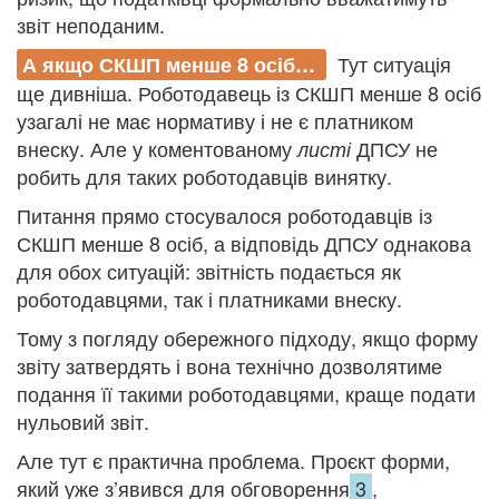
звіт неподаним.
Тут ситуація
А якщо СКШП менше 8 осіб…
ще дивніша. Роботодавець із СКШП менше 8 осіб
узагалі не має нормативу і не є платником
внеску. Але у коментованому
ДПСУ не
листі
робить для таких роботодавців винятку.
Питання прямо стосувалося роботодавців із
СКШП менше 8 осіб, а відповідь ДПСУ однакова
для обох ситуацій: звітність подається як
роботодавцями, так і платниками внеску.
Тому з погляду обережного підходу, якщо форму
звіту затвердять і вона технічно дозволятиме
подання її такими роботодавцями, краще подати
нульовий звіт.
Але тут є практична проблема. Проєкт форми,
який уже з’явився для обговорення
3
,