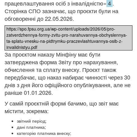
працевлаштування осіб з інвалідністю»
4
.
Сторінка СПО зазначає, що проєкти були на
обговоренні до 22.05.2026.
https://spo.fpsu.org.ua/wp-content/uploads/2026/05/pro-
zatverdzhennya-formy-zvitu-pro-narahuvannya-obchyslennya-
ta-splatu-vnesku-na-pidtrymku-praczevlashtuvannya-osib-z-
invalidnistyu.pdf
За проєктом наказу Мінфіну має бути
затверджена форма Звіту про нарахування,
обчислення та сплату внеску. Проєкт також
передбачає, що наказ набирає чинності через 30
днів з дня його офіційного опублікування, але не
раніше 01.01.2026.
У самій проєктній формі бачимо, що звіт має
містити, зокрема:
звітний період;
дані платника;
категорію платника внеску;