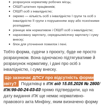
розрахунок нормативу робочих місць;
СКШП штатних працівників;
СКШП осіб з інвалідністю;
окремо — кількість осіб з інвалідністю І групи та осіб з
інвалідністю ІІ групи з порушенням зору або психічними
розладами;
різницю між нормативом і СКШП осіб з інвалідністю;
нараховану зарплату, середньомісячну зарплату і суму
внеску;
блок для уточнення помилок і пені.
Тобто форма, судячи з проєкту, буде не просто
розрахунком. Вона одночасно підтягуватиме й
розрахунок нормативу, і дані про осіб з
інвалідністю, і суму внеску.
Що зазначає ДПСУ про відсутність форми
Податківці в
звіту?
ІПК
від 15.05.2026 № 2800/
прямо підтвердили, що на
ІПК/99-00-24-03-03
дату видання
ще немає нормативно-
ІПК
правового акта Мінфіну, яким визначено форму