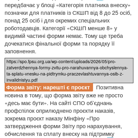
передбачає у блоці «Категорія платника внеску»
позначки для платників із СКШП від 8 до 25 осіб,
понад 25 осіб і для окремих спеціальних
роботодавців. Категорії «СКШП менше 8» у
видимій частині форми немає. Тому ще треба
дочекатися фінальної форми та порядку її
заповнення.
https://spo.fpsu.org.ua/wp-content/uploads/2026/05/pro-
zatverdzhennya-formy-zvitu-pro-narahuvannya-obchyslennya-
ta-splatu-vnesku-na-pidtrymku-praczevlashtuvannya-osib-z-
invalidnistyu.pdf
Позитивна
Форма звіту: нарешті є проєкт
новина в тому, що форма звіту вже не просто
«десь має бути». На сайті СПО об’єднань
профспілок оприлюднено проєкти наказів,
зокрема проєкт наказу Мінфіну «Про
затвердження форми Звіту про нарахування,
обчислення та сплату внеску на підтримку