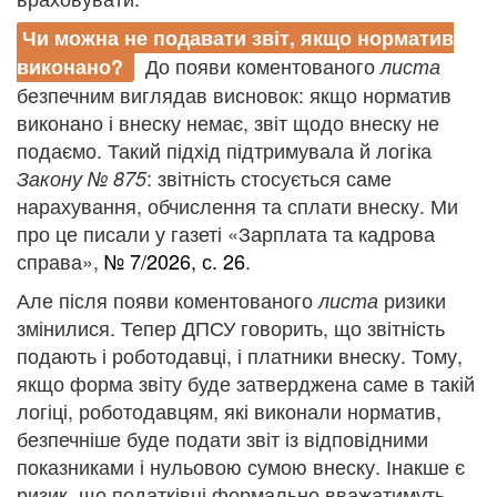
Чи можна не подавати звіт, якщо норматив
До появи коментованого
виконано?
листа
безпечним виглядав висновок: якщо норматив
виконано і внеску немає, звіт щодо внеску не
подаємо. Такий підхід підтримувала й логіка
: звітність стосується саме
Закону № 875
нарахування, обчислення та сплати внеску. Ми
про це писали у газеті «Зарплата та кадрова
справа»,
№ 7/2026, с. 26
.
Але після появи коментованого
ризики
листа
змінилися. Тепер ДПСУ говорить, що звітність
подають і роботодавці, і платники внеску. Тому,
якщо форма звіту буде затверджена саме в такій
логіці, роботодавцям, які виконали норматив,
безпечніше буде подати звіт із відповідними
показниками і нульовою сумою внеску. Інакше є
ризик, що податківці формально вважатимуть