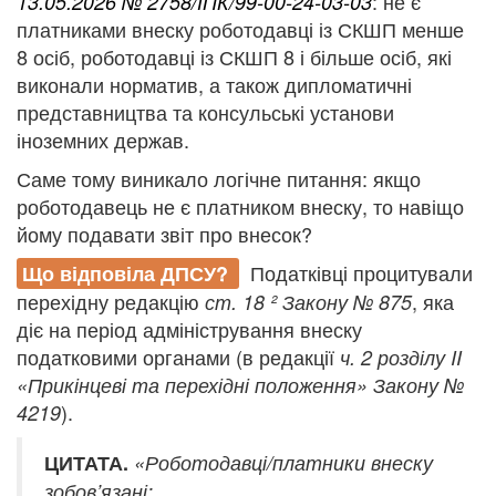
: не є
13.05.2026 № 2758/ІПК/99-00-24-03-03
платниками внеску роботодавці із СКШП менше
8 осіб, роботодавці із СКШП 8 і більше осіб, які
виконали норматив, а також дипломатичні
представництва та консульські установи
іноземних держав.
Саме тому виникало логічне питання: якщо
роботодавець не є платником внеску, то навіщо
йому подавати звіт про внесок?
Податківці процитували
Що відповіла ДПСУ?
перехідну редакцію
, яка
ст. 18
² Закону № 875
діє на період адміністрування внеску
податковими органами (в редакції
ч. 2 розділу II
«Прикінцеві та перехідні положення» Закону №
).
4219
ЦИТАТА.
«Роботодавці/платники внеску
зобов’язані: