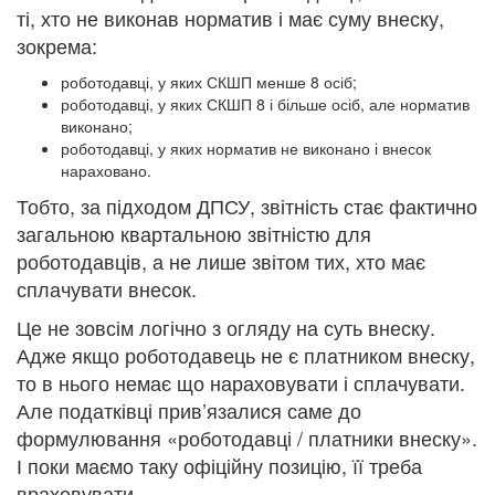
ті, хто не виконав норматив і має суму внеску,
зокрема:
роботодавці, у яких СКШП менше 8 осіб;
роботодавці, у яких СКШП 8 і більше осіб, але норматив
виконано;
роботодавці, у яких норматив не виконано і внесок
нараховано.
Тобто, за підходом ДПСУ, звітність стає фактично
загальною квартальною звітністю для
роботодавців, а не лише звітом тих, хто має
сплачувати внесок.
Це не зовсім логічно з огляду на суть внеску.
Адже якщо роботодавець не є платником внеску,
то в нього немає що нараховувати і сплачувати.
Але податківці прив’язалися саме до
формулювання «роботодавці / платники внеску».
І поки маємо таку офіційну позицію, її треба
враховувати.