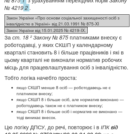
з урахуванням перехідних норм
№ 875
1
Закону
.
№ 4219
2
Закон України «Про основи соціальної захищеності осіб з
інвалідністю в Україні» від 21.03.1991 № 875-XI
Закон України від 15.01.2025 № 4219-IX.
За
платниками внеску є
ст. 18
² Закону № 875
роботодавці, у яких СКШП у календарному
кварталі становить 8 і більше працівників і які в
цьому кварталі не виконали норматив робочих
місць для працевлаштування осіб з інвалідністю.
Тобто логіка начебто проста:
якщо СКШП менше 8 осіб — роботодавець не є
платником внеску;
якщо СКШП 8 і більше осіб, але норматив виконано —
роботодавець також не є платником внеску;
якщо СКШП 8 і більше осіб і норматив не виконано —
тоді виникає внесок.
Цю логіку ДПСУ, до речі, повторює і в
ІПК
від