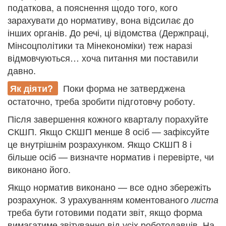
податкова, а пояснення щодо того, кого
зарахувати до нормативу, вона відсилає до
інших органів. До речі, ці відомства (Держпраці,
Мінсоцполітики та Мінекономіки) теж наразі
відмовчуються… хоча питання ми поставили
давно.
Поки форма не затверджена
Як діяти?
остаточно, треба зробити підготовчу роботу.
Після завершення кожного кварталу порахуйте
СКШП. Якщо СКШП менше 8 осіб — зафіксуйте
це внутрішнім розрахунком. Якщо СКШП 8 і
більше осіб — визначте норматив і перевірте, чи
виконано його.
Якщо норматив виконано — все одно збережіть
розрахунок. З урахуванням коментованого
листа
треба бути готовими подати звіт, якщо форма
вимагатиме звітування від усіх роботодавців. На