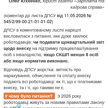
Олег Юхненко,
юрист газети «Зарплата та
кадрова справа»
(коментар до листа ДПСУ
від 11.05.2026 №
545/2/99-00-21-01-01-02
)
ДПСУ в коментованому
нарешті
листі
висловилася з питання, яке дуже хвилює
роботодавців:
чи подавати щоквартальний звіт
на підтримку працевлаштування
щодо внеску
осіб з інвалідністю,
якщо СКШП менше 8 осіб
або якщо норматив виконано.
Відповідь ДПСУ жорстка: звітність про
нарахування, обчислення та сплату внеску
подають всі роботодавці: як ті, що є платниками
внеску, та і ті, що такими не є.
З 2026 року
У чому було питання?
роботодавці живуть за новими правилами
Закону