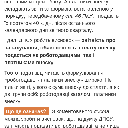
основним місцем обліку. А платники внеску
складають звіти за формою, встановленою у
порядку, передбаченому
, і подають
ст. 46 ПКУ
їх протягом 40 к. дн. після останнього
календарного дня звітного кварталу.
І далі ДПСУ робить висновок —
звітність про
нарахування, обчислення та сплату внеску
подається як роботодавцями, так і
.
платниками внеску
Тобто податківці читають формулювання
«роботодавці / платники внеску» широко. Не
тільки як ті, у кого є сума внеску до сплати, а як
дві групи осіб: роботодавці загалом і платники
внеску.
З коментованого
Що це означає?
листа
можна зробити висновок, що, на думку ДПСУ,
звіт мають подавати всі роботодавці, а не лише