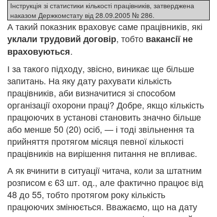
Інструкція зі статистики кількості працівників, затверджена
наказом Держкомстату від 28.09.2005 № 286.
А такий показник враховує саме працівників, які
, тобто
уклали трудовий договір
вакансії не
.
враховуються
І за такого підходу, звісно, виникає ще більше
запитань. На яку дату рахувати кількість
працівників, аби визначитися зі способом
організації охорони праці? Добре, якщо кількість
працюючих в установі становить значно більше
або менше 50 (20) осіб, — і тоді звільнення та
прийняття протягом місяця певної кількості
працівників на вирішення питання не впливає.
А як вчинити в ситуації читача, коли за штатним
розписом є 63 шт. од., але фактично працює від
48 до 55, тобто протягом року кількість
працюючих змінюється. Вважаємо, що на дату