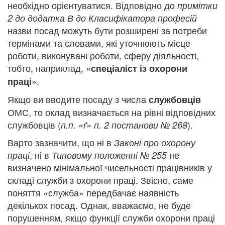
необхідно орієнтуватися. Відповідно до
примітки
2 до додатка В до Класифікатора професій
назви посад можуть бути розширені за потреби
термінами та словами, які уточнюють місце
роботи, виконувані роботи, сферу діяльності,
тобто, наприклад, «
спеціаліст із охорони
».
праці
Якщо ви вводите посаду з числа
службовців
ОМС, то оклад визначається на рівні відповідних
службовців (
).
п.п. «ґ» п. 2 постанови № 268
Варто зазначити, що ні в
Законі про охорону
, ні в
не
праці
Типовому положенні № 255
визначено мінімальної чисельності працівників у
складі служби з охорони праці. Звісно, саме
поняття «служба» передбачає наявність
декількох посад. Однак, вважаємо, не буде
порушенням, якщо функції служби охорони праці