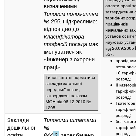
визначеними
оплати праці т
затвердження 
Типовим положенням
тарифних розр
. Підкреслимо:
№ 255
працівників
відповідно до
навчальних зак
Класифікатора
установ освіти 
наукових устан
посада має
професій
від 26.09.2005
іменуватися як
557.
«
з охорони
інженер
провідни
праці»
встановл
10 тариф
Типові штатні нормативи
розряд;
закладів загальної
ІІ категор
середньої освіти,
тарифний
затверджені наказом
розряд;
МОН від 06.12.2010 №
І категорі
1205.
тарифний
розряд;
Заклади
Типовими штатами
без катего
дошкільної
№
тарифний
розряд
освіти
передбачено,
844
3