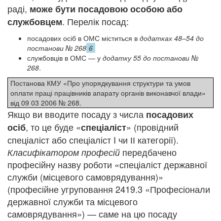
раді,
може бути посадовою особою або
. Перелік посад:
службовцем
посадових осіб в ОМС міститься в
додатках 48–54 до
постанови № 268
6
службовців в ОМС — у
додатку 55 до постанови №
268
.
Постанова КМУ «Про упорядкування структури та умов
оплати праці працівників апарату органів виконавчої влади»
від 09 03 2006 № 268.
Якщо ви вводите посаду з числа
посадових
, то це буде «
» (провідний
осіб
спеціаліст
спеціаліст або спеціаліст I чи ІІ категорії).
передбачено
Класифікатором професій
професійну назву роботи «спеціаліст державної
служби (місцевого самоврядування)»
(професійне угруповання 2419.3 «Професіонали
державної служби та місцевого
самоврядування») — саме на цю посаду