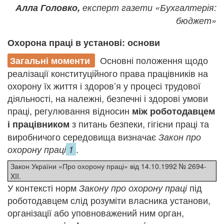
Алла Головко,
експерт газети «Бухгалтерія:
бюджет»
Охорона праці в установі: основи
Основні положення щодо
Загальні моменти
реалізації конституційного права працівників на
охорону їх життя і здоров’я у процесі трудової
діяльності, на належні, безпечні і здорові умови
праці, регулювання відносин
між роботодавцем
з питань безпеки, гігієни праці та
і працівником
виробничого середовища визначає
Закон про
.
охорону праці
1
Закон України «Про охорону праці» від 14.10.1992 № 2694-
XII.
У контексті норм
під
Закону про охорону праці
роботодавцем слід розуміти власника установи,
організації або уповноважений ним орган,