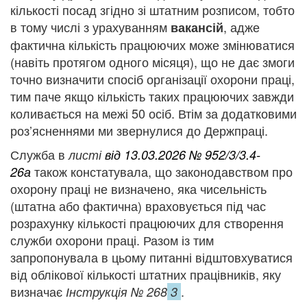
кількості посад згідно зі штатним розписом, тобто
в тому числі з урахуванням
, адже
вакансій
фактична кількість працюючих може змінюватися
(навіть протягом одного місяця), що не дає змоги
точно визначити спосіб організації охорони праці,
тим паче якщо кількість таких працюючих завжди
коливається на межі 50 осіб. Втім за додатковими
роз’ясненнями ми звернулися до Держпраці.
Служба в
листі
від 13.03.2026 № 952/3/3.4-
також констатувала, що законодавством про
26а
охорону праці не визначено, яка чисельність
(штатна або фактична) враховується під час
розрахунку кількості працюючих для створення
служби охорони праці. Разом із тим
запропонувала в цьому питанні відштовхуватися
від облікової кількості штатних працівників, яку
визначає
.
Інструкція № 268
3