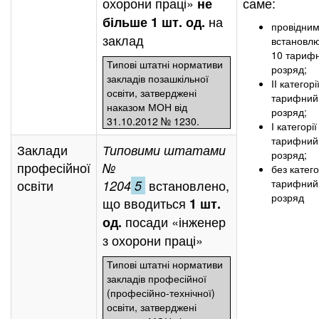
охорони праці»
саме:
не
на
більше 1 шт. од.
провідни
заклад
встановл
10 тариф
Типові штатні нормативи
розряд;
закладів позашкільної
ІІ категор
освіти, затверджені
тарифний
наказом МОН від
розряд;
31.10.2012 № 1230.
І категорі
тарифний
Заклади
Типовими штатами
розряд;
професійної
№
без катего
освіти
встановлено,
тарифний
1204
5
розряд
що вводиться
1 шт.
посади «інженер
од.
з охорони праці»
Типові штатні нормативи
закладів професійної
(професійно-технічної)
освіти, затверджені