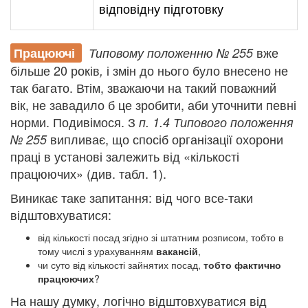
відповідну підготовку
вже
Працюючі
Типовому положенню № 255
більше 20 років
і змін до нього було внесено не
,
так багато. Втім, зважаючи на такий поважний
вік, не завадило б це зробити, аби уточнити певні
норми. Подивімося. З
п. 1.4 Типового положення
випливає, що спосіб організації охорони
№ 255
праці в установі залежить від «кількості
працюючих» (див. табл. 1).
Виникає таке запитання: від чого все-таки
відштовхуватися:
від кількості посад згідно зі штатним розписом, тобто в
тому числі з урахуванням
вакансій
,
чи суто від кількості зайнятих посад,
тобто фактично
працюючих
?
На нашу думку, логічно відштовхуватися від