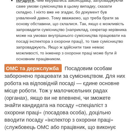
по-друге,
чим керувались законодавці, запроваджуючи
саме умови сумісництва в цьому випадку, сказати
складно. І ніхто вже не згадає, бо документ був
ухвалений давно. Тому вважаємо, що треба брати за
основу обставини, що склалися. Так, якщо є можливість
запровадити сумісництво (наприклад, секретар керівника
може на умовах внутрішнього сумісництва працювати на
посаді інспектора з охорони праці), то таке сумісництво
запроваджують. Якщо ж здійснити таке немає
можливості, то інженер з охорони праці може бути й
основним працівником.
Посадовим особам
ОМС та держслужба
заборонено працювати за сумісництвом. Для них
робота на відповідній посаді — єдине основне
місце роботи. Тож у малочисельних радах
(органах), якщо ви не впевнені, чи зможете
знайти кандидата на посаду «спеціаліст з
охорони праці» (посадова особа), доцільно
вводити посаду «інспектор з охорони праці»
(службовець ОМС або працівник, що виконує