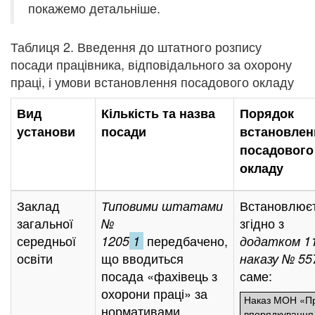
покажемо детальніше.
Таблиця 2. Введення до штатного розпису
посади працівника, відповідального за охорону
праці, і умови встановлення посадового окладу
Вид
Кількість та назва
Порядок
установи
посади
встановлен
посадового
окладу
Заклад
Встановлює
Типовими штатами
загальної
згідно з
№
середньої
передбачено,
1205
1
додатком 11
освіти
що вводиться
наказу № 55
посада «фахівець з
саме:
охорони праці» за
Наказ МОН «П
нормативами,
впорядкування