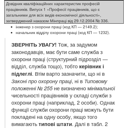
Довідник кваліфікаційних характеристик професій
працівників. Випуск 1 «Професії працівників, що є
загальними для всіх видів економічної діяльності»,
затверджений наказом Мінпраці від 29.12.2004 № 336.
інженер з охорони праці (код КП — 2149.2);
начальник відділу охорони праці (код КП — 1232).
Тож, за задумом
ЗВЕРНІТЬ УВАГУ!
законодавців, має бути саме служба з
охорони праці (структурний підрозділ —
відділ, служба тощо), тобто
керівник і
. Втім варто зазначити, що ні в
підлеглі
, ні в
Законі про охорону праці
Типовому
не визначено мінімальної
положенні № 255
чисельності працівників у складі служби з
охорони праці (наприклад, 2 особи). Однак
функції служби охорони праці можуть бути
покладені на одну особу, якщо того
вимагають
. Далі в табл. 2
типові штати