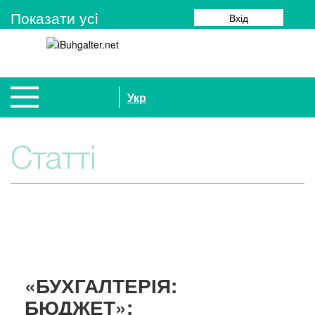
Показати усi
Вхід
Укр
Статті
«БУХГАЛТЕРІЯ:
БЮДЖЕТ»: