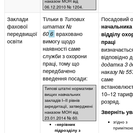
наказом МОН від
06.12.2010 № 1204.
Заклади
Тільки в
Посадовий 
Типових
фахової
штатах №
начальника
передвищої
враховано
60
6
відділу охо
освіти
вимогу щодо
праці
наявності саме
визначаєтьс
служби з охорони
відповідно 
праці, тому що
додатка 3 д
передбачено
наказу № 55
введення посади:
саме
встановлює
Типові штатні нормативи
10–12 тари
вищих навчальних
закладів І–ІІ рівнів
розряд.
акредитації, затверджені
Зверніть ув
наказом МОН від
23.01.2014 № 60.
згідно з
«
керівник
приміткою
підрозділу з