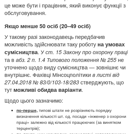
це може бути і працівник, який виконує функції з
обслуговування.
Якщо менше 50 осіб (20–49 осіб)
У такому разі законодавець передбачив
можливість здійснювати таку роботу
на умовах
. У
сумісництва
ст. 15 Закону про охорону праці
та в
не
абз. 2 п. 1.4 Типового положення № 255
уточнено щодо виду сумісництва — зовнішнє чи
внутрішнє. Фахівці Мінсоцполітики
в листі від
стверджують, що
27.04.2018 № 83/0/103-18/283
тут
.
можливі обидва варіанти
Щодо цього зазначимо:
по-перше,
типові штати не розрізняють порядку
визначення кількості шт. од. посади «інженер з охорони
праці» залежно від кількості працюючих (за винятком
терцентрів);