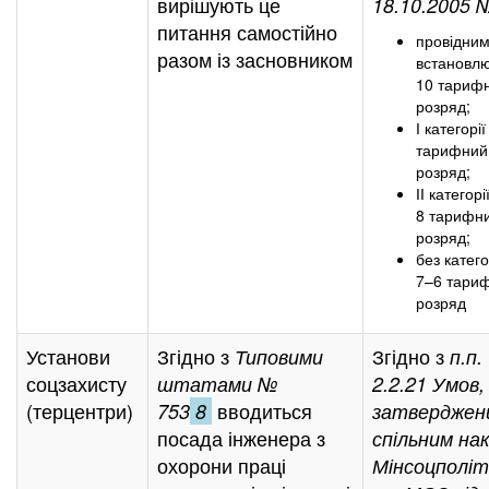
вирішують це
18.10.2005 
питання самостійно
провідни
разом із засновником
встановл
10 тариф
розряд;
І категорі
тарифний
розряд;
ІІ категор
8 тарифн
розряд;
без катего
7–6 тари
розряд
Установи
Згідно з
Згідно з
Типовими
п.п.
соцзахисту
штатами №
2.2.21 Умов,
(терцентри)
вводиться
753
8
затверджен
посада інженера з
спільним на
охорони праці
Мінсоцполіт