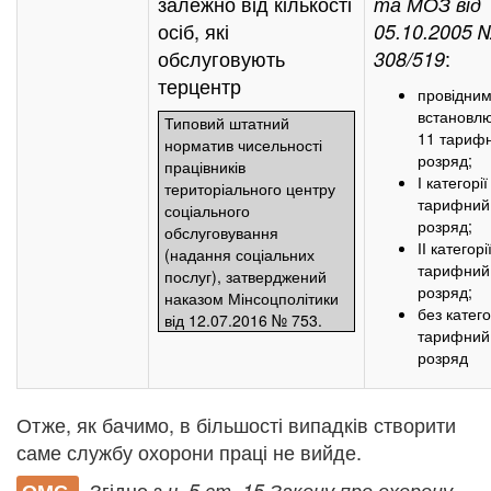
залежно від кількості
та МОЗ від
осіб, які
05.10.2005 
обслуговують
:
308/519
терцентр
провідни
встановл
Типовий штатний
11 тариф
норматив чисельності
розряд;
працівників
І категорі
територіального центру
тарифний
соціального
розряд;
обслуговування
ІІ категор
(надання соціальних
тарифний
послуг), затверджений
розряд;
наказом Мінсоцполітики
без катего
від 12.07.2016 № 753.
тарифний
розряд
Отже, як бачимо, в більшості випадків створити
саме службу охорони праці не вийде.
Згідно з
ч. 5 ст. 15 Закону про охорону