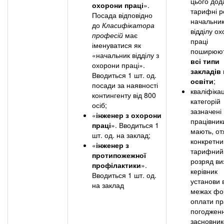
цього дод
охорони праці
».
тарифні р
Посада відповідно
начальни
до
Класифікатора
відділу о
професій
має
праці
іменуватися як
поширюю
«начальник відділу з
всі типи
охорони праці».
закладів
Вводиться 1 шт. од.
освіти
;
посади за наявності
кваліфіка
контингенту від 800
категорій
осіб;
зазначені
«
інженер з охорони
працівник
праці
». Вводиться 1
мають, от
шт. од. на заклад;
конкретни
«
інженер з
тарифний
протипожежної
розряд ви
профілактики
».
керівник
Вводиться 1 шт. од.
установи 
на заклад
межах фо
оплати пр
погодженн
засновник