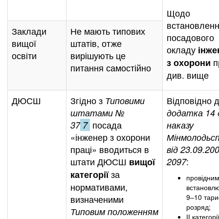
Щодо
встановлен
Заклади
Не мають типових
посадового
вищої
штатів, отже
окладу
інже
освіти
вирішують це
п
з охорони
питання самостійно
див. вище
ДЮСШ
Згідно з
Відповідно 
Типовими
штатами №
додатка 14 
посада
37
7
наказу
«інженер з охорони
Мінмолодьс
праці» вводиться в
від 23.09.20
штати ДЮСШ
:
вищої
2097
за
категорії
провідни
нормативами,
встановл
9–10 тар
визначеними
розряд;
Типовим положенням
ІІ категор