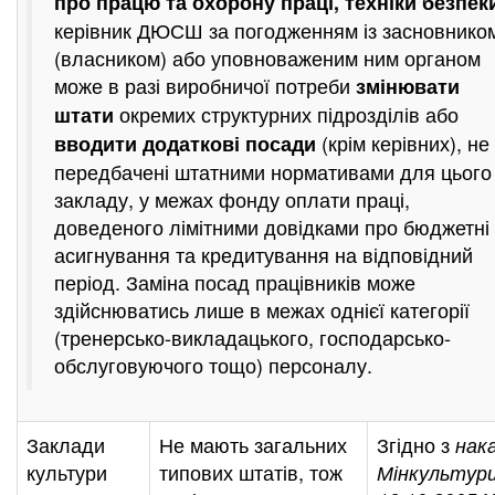
про працю та охорону праці, техніки безпек
керівник ДЮСШ за погодженням із засновнико
(власником) або уповноваженим ним органом
може в разі виробничої потреби
змінювати
окремих структурних підрозділів або
штати
(крім керівних), не
вводити додаткові посади
передбачені штатними нормативами для цього
закладу, у межах фонду оплати праці,
доведеного лімітними довідками про бюджетні
асигнування та кредитування на відповідний
період. Заміна посад працівників може
здійснюватись лише в межах однієї категорії
(тренерсько-викладацького, господарсько-
обслуговуючого тощо) персоналу.
Заклади
Не мають загальних
Згідно з
нак
культури
типових штатів, тож
Мінкультури