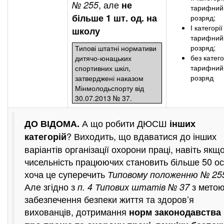
, але
№ 255
не
тарифний
більше 1 шт. од. на
розряд;
І категорі
школу
тарифний
розряд;
Типові штатні нормативи
без катего
дитячо-юнацьких
тарифний
спортивних шкіл,
розряд
затверджені наказом
Мінмолодьспорту від
30.07.2013 № 37.
А що робити ДЮСШ
ДО ВІДОМА.
інших
? Виходить, що вдаватися до інших
категорій
варіантів організації охорони праці, навіть якщ
чисельність працюючих становить більше 50 ос
хоча це суперечить
Типовому положенню № 25
Але згідно з
з мето
п. 4
Типових штатів № 37
забезпечення безпеки життя та здоров’я
вихованців, дотримання
норм законодавства