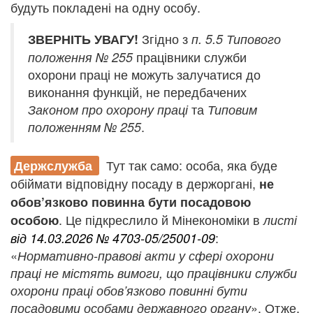
будуть покладені на одну особу.
Згідно з
ЗВЕРНІТЬ УВАГУ!
п. 5.5 Типового
працівники служби
положення № 255
охорони праці не можуть залучатися до
виконання функцій, не передбачених
та
Законом про охорону праці
Типовим
.
положенням № 255
Тут так само: особа, яка буде
Держслужба
обіймати відповідну посаду в держоргані,
не
обов’язково повинна бути посадовою
. Це підкреслило й Мінекономіки в
особою
листі
:
від 14.03.2026 № 4703-05/25001-09
«
Нормативно-правові акти у сфері охорони
праці не містять вимоги, що працівники служби
охорони праці обов’язково повинні бути
». Отже,
посадовими особами державного органу