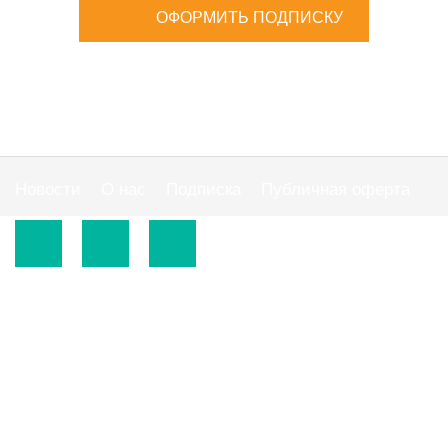
ОФОРМИТЬ ПОДПИСКУ
Новости
О нас
Подписка
Публичная оферта
© 2015-2026.
ООО «Издательская группа "АС"».
Использование материалов сайта
https://www.ibuhgalter.net
допускается на
оговоренных ниже условиях.
По всем вопросам сотрудничества обращайтесь по
тел:
0 800 300 395
, email:
info@ibuhgalter.net