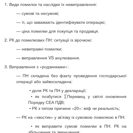
1. Види помилок та наслідки їх невиправлення:
— сумові та несумові;
— ті, що заважають ідентифікувати операцію;
— ціна помилки для покупця та продавця.
2. РК до помилкових ПН: ситуації із зірочкою:
— невиправні помилки;
— виправлення VS анулювання.
3. Виправлення з «родзинками»:
— ПН складена без факту проведення господарської
операції або зайвоскладена:
• доля РК та ПН у декларації;
• як позбутися ∑Перевищ у світлі оновлення
Порядку СЕА ПДВ;
• РК з типом причини «20»: міф чи реальність;
— РК на «хвостик» у зв’язку із сумовою помилкою в ПН:
• як виправити сумові помилки в ПН: РК на
збільшення та зменшення;