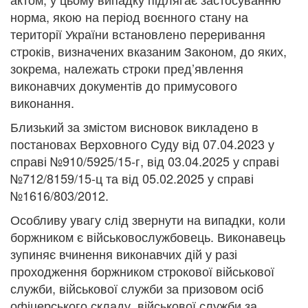
норма, якою на період воєнного стану на
території України встановлено переривання
строків, визначених вказаним Законом, до яких,
зокрема, належать строки пред’явлення
виконавчих документів до примусового
виконання.
Близький за змістом висновок викладено в
постановах Верховного Суду від 07.04.2023 у
справі №910/5925/15-г, від 03.04.2025 у справі
№712/8159/15-ц та від 05.02.2025 у справі
№1616/803/2012.
Особливу увагу слід звернути на випадки, коли
боржником є військовослужбовець. Виконавець
зупиняє вчинення виконавчих дій у разі
проходження боржником строкової військової
служби, військової служби за призовом осіб
офіцерського складу, військової служби за