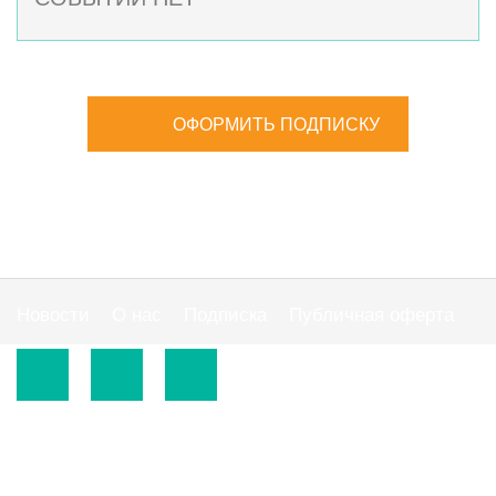
ОФОРМИТЬ ПОДПИСКУ
Новости
О нас
Подписка
Публичная оферта
© 2015-2026.
ООО «Издательская группа "АС"».
Использование материалов сайта
https://www.ibuhgalter.net
допускается на