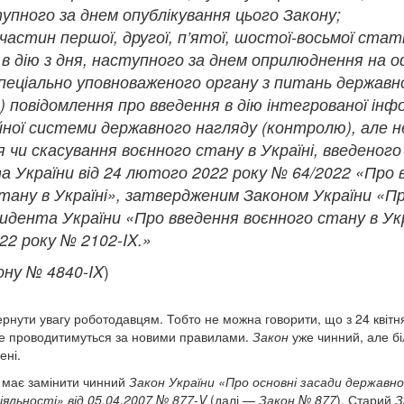
тупного за днем опублікування цього Закону;
частин першої, другої, п’ятої, шостої-восьмої статт
в дію з дня, наступного за днем оприлюднення на о
пеціально уповноваженого органу з питань державн
 повідомлення про введення в дію інтегрованої інф
йної системи державного нагляду (контролю), але н
 чи скасування воєнного стану в Україні, введеного
 України від 24 лютого 2022 року № 64/2022 «Про 
тану в Україні», затвердженим Законом України «
идента України «Про введення воєнного стану в Укра
2 року № 2102-IX.»
кону № 4840-IX
)
рнути увагу роботодавцям. Тобто не можна говорити, що з 24 квітня
же проводитимуться за новими правилами.
Закон
уже чинний, але бі
ені.
має замінити чинний
Закон України «Про основні засади державн
діяльності» від 05.04.2007 № 877-V
(далі —
Закон № 877
). Старий
З