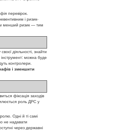
ія перевірок.
ревентивним і ризик-
Чим менший ризик — тим
 своєї діяльності, знайти
й інструмент: можна буде
йдуть контролери.
рафів і зменшити
виться фіксація заходів
силюється роль ДРС у
ролю. Одні й ті самі
во не надавати
ступні через державні