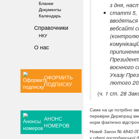
Бланки
з дня, нас
Документы
статті 5, 
Календарь
вводяться 
Справочники
вебсайті с
(контролю)
НКУ
комунікаці
О нас
припинення
Президента
воєнного с
Указу През
ОФОРМИТЬ
лютого 202
ПОДПИСКУ
(
ч. 1 ст. 28 За
Саме на це потрібно зве
перевірки Держпраці в
АНОНС
норм фактично відстроч
НОМЕРОВ
Новий
Закон № 4840-IX
у сфері господарської 