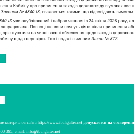
шення Кабміну про припинення заходів держнагляду в умовах воєнно
і
Законом № 4840-IX,
вважаються такими, що відповідають вимогам
840-IX
уже опублікований і набрав чинності з 24 квітня 2026 року, а
 запрацювала. Повноцінно вони почнуть діяти після припинення аб
ід орієнтуватися на чинні воєнні обмеження щодо заходів державног
абміну щодо перевірок. Тож і надалі є чинним
Закон № 877
.
 материалов сайта https://www.ibuhgalter.net
допускается на оговоренн
300 395
, email:
info@ibuhgalter.net