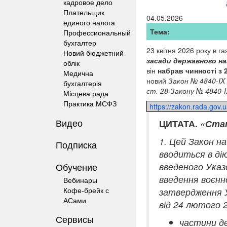
кадровое дело
Плательщик
04.05.2026
единого налога
Тема:
Профессиональный
бухгалтер
23 квітня 2026 року в г
Новий бюджетний
засади державного наг
облік
він
набрав чинності з 2
Медична
новий
Закон № 4840-IX
бухгалтерія
ст. 28 Закону № 4840-I
Місцева рада
Практика МСФЗ
https://zakon.rada.gov.
Видео
ЦИТАТА.
«
Стат
1. Цей Закон н
Подписка
вводиться в дію
Обучение
введеного Указ
введення воєнн
Вебинары
Кофе-брейк с
затвердження У
АСами
від 24 лютого 2
Сервисы
частини де