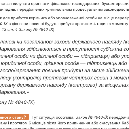
яється вилучати оригінали фінансово-господарських, бухгалтерських
 випадків, передбачених кримінальним процесуальним законодавст
 для прибуття керівника або уповноваженої особи на місце перевір
0-IX
в дію вони повинні будуть прибути протягом 4 годин з моменту
. 12 ст. 4 Закону № 4840-IX
):
Планові чи позапланові заходи державного нагляду 
дарювання здійснюються в присутності суб’єкта г
ичної особи чи фізичної особи — підприємця) або уп
к юридичної особи, фізична особа — підприємець або
 господарювання повинні прибути на місце здійсненн
гляду (контролю) протягом чотирьох годин з мом
 органу державного нагляду (контролю) за місцезна
дарювання.»
кону № 4840-IX
)
єнного стану?
Тут ситуація особлива.
Закон № 4840-IX
передбачає
тану і протягом 6 місяців після його припинення або скасування К
 планових та/або позапланових заходів державного нагляду повніс