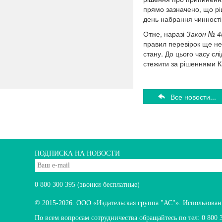
прямо зазначено, що рі
день набрання чинност
Отже, наразі
Закон № 4
правил перевірок ще не
стану. До цього часу сл
стежити за рішеннями К
Все новости...
ПОДПИСКА НА НОВОСТИ
0 800 300 395
(звонки бесплатные)
© 2015-2026.
ООО «Издательская группа "АС"». Использование
По всем вопросам сотрудничества обращайтесь по тел:
0 800 