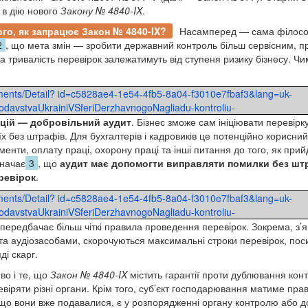
 в дію нового
Закону № 4840-IX
.
ого, як запрацює Закон № 4840-IX?
Насамперед — сама філософ
2
, що мета змін — зробити державний контроль більш сервісним, п
та тривалість перевірок залежатимуть від ступеня ризику бізнесу. 
ments/Detail? id=c5828ae4-1e54-4fb5-8a04-f3010e7fbaf3&lang=uk-
davstvaUkrainiVSferiDerzhavnogoNagliadu-kontroliu-
цій — добровільний аудит
. Бізнес зможе сам ініціювати перевірку
х без штрафів. Для бухгалтерів і кадровиків це потенційно корисни
менти, оплату праці, охорону праці та інші питання до того, як при
значає
3
, що
аудит має допомогти виправляти помилки без шт
ревірок
.
ments/Detail? id=c5828ae4-1e54-4fb5-8a04-f3010e7fbaf3&lang=uk-
davstvaUkrainiVSferiDerzhavnogoNagliadu-kontroliu-
передбачає більш чіткі правила проведення перевірок. Зокрема, з’я
 та аудіозасобами, скорочуються максимальні строки перевірок, по
ді скарг.
во і те, що
Закон № 4840-IX
містить гарантії проти дублювання конт
віряти різні органи. Крім того, суб’єкт господарювання матиме пра
що вони вже подавалися, є у розпорядженні органу контролю або до