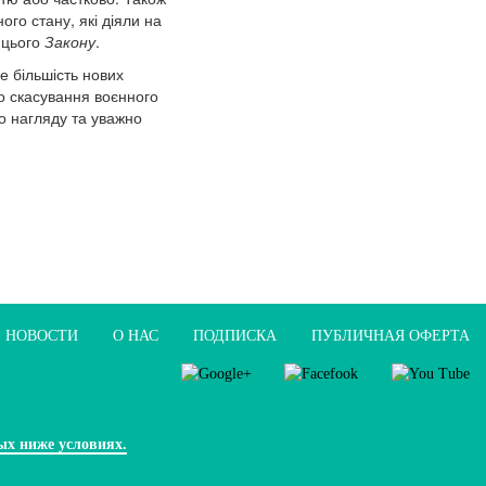
го стану, які діяли на
 цього
Закону
.
ле більшість нових
о скасування воєнного
о нагляду та уважно
НОВОСТИ
О НАС
ПОДПИСКА
ПУБЛИЧНАЯ ОФЕРТА
ых ниже условиях.