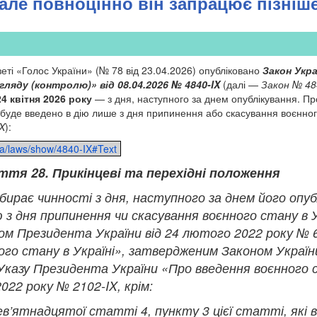
але повноцінно він запрацює пізніш
азеті «Голос України» (№ 78 від 23.04.2026) опубліковано
Закон Укра
ляду (контролю)» від 08.04.2026 № 4840-IX
(далі —
Закон № 48
4 квітня 2026 року
— з дня, наступного за днем опублікування. Пр
буде введено в дію лише з дня припинення або скасування воєнного 
X
):
ua/laws/show/4840-IX#Text
тя 28. Прикінцеві та перехідні положення
абирає чинності з дня, наступного за днем його опу
 з дня припинення чи скасування воєнного стану в У
ом Президента України від 24 лютого 2022 року № 
ого стану в Україні», затвердженим Законом Україн
казу Президента України «Про введення воєнного с
022 року № 2102-IX, крім:
в’ятнадцятої статті 4, пункту 3 цієї статті, які 