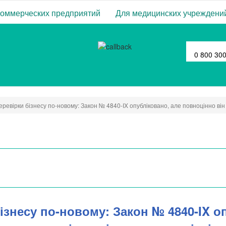
коммерческих предприятий
Для медицинских учреждени
0 800 30
еревірки бізнесу по-новому: Закон № 4840-IX опубліковано, але повноцінно ві
ізнесу по-новому: Закон № 4840-IX о