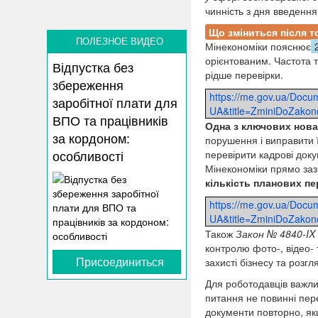
чинність з дня введення
Що зміниться після т
ПОЛЕЗНОЕ ВИДЕО
Мінекономіки пояснює
орієнтованим. Частота 
Відпустка без
рідше перевірки.
збереження
https://me.gov.ua/Docu
заробітної плати для
UA&title=ZminiDoZakono
ВПО та працівників
Одна з ключових нова
за кордоном:
порушення і виправити ї
особливості
перевірити кадрові доку
Мінекономіки прямо за
кількість планових пе
https://me.gov.ua/Docu
UA&title=ZminiDoZakono
Також
Закон № 4840-IX
контролю фото-, відео-
Присоединиться
захисті бізнесу та розгля
Для роботодавців важли
питання не повинні пере
документи повторно, як