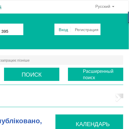
Русский
й
Вход
Регистрация
0 395
н запрацює пізніше
Расширенный
ПОИСК
поиск
публіковано,
КАЛЕНДАРЬ