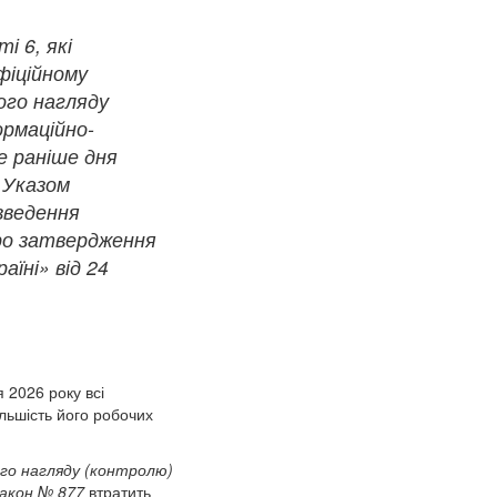
і 6, які
фіційному
ого нагляду
ормаційно-
е раніше дня
 Указом
введення
Про затвердження
їні» від 24
 2026 року всі
льшість його робочих
ого нагляду (контролю)
акон № 877
втратить