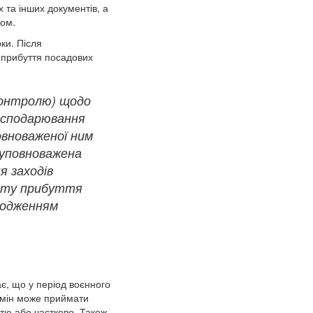
 та інших документів, а
вом.
ки. Після
 прибуття посадових
(контролю) щодо
осподарювання
овноваженої ним
 уповноважена
я заходів
енту прибуття
ходженням
, що у період воєнного
абмін може приймати
тю або частково. Також