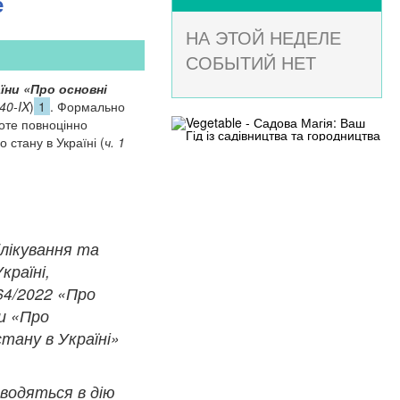
е
НА ЭТОЙ НЕДЕЛЕ
СОБЫТИЙ НЕТ
їни «Про основні
40-IX
)
1
. Формально
оте повноцінно
стану в Україні (
ч. 1
блікування та
країні,
64/2022 «Про
и «Про
тану в Україні»
вводяться в дію