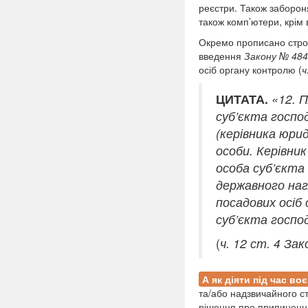
реєстри. Також заборон
також комп’ютери, крім
Окремо прописано строк
введення
Закону № 484
осіб органу контролю (
ч
ЦИТАТА.
«12. 
суб’єкта госпо
(керівника юрид
особи. Керівни
особа суб’єкта
державного на
посадових осіб
суб’єкта госпо
(
ч. 12 ст. 4 За
А як діяти під час во
та/або надзвичайного с
рішення про припинення