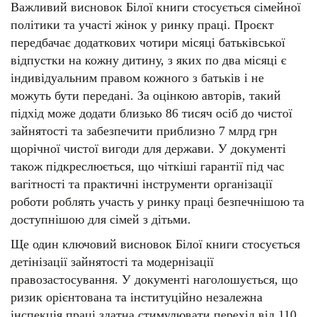
Важливий висновок Білої книги стосується сімейної
політики та участі жінок у ринку праці. Проєкт
передбачає додаткових чотири місяці батьківської
відпустки на кожну дитину, з яких по два місяці є
індивідуальним правом кожного з батьків і не
можуть бути передані. За оцінкою авторів, такий
підхід може додати близько 86 тисяч осіб до чистої
зайнятості та забезпечити приблизно 7 млрд грн
щорічної чистої вигоди для держави. У документі
також підкреслюється, що чіткіші гарантії під час
вагітності та практичні інструменти організації
роботи роблять участь у ринку праці безпечнішою та
доступнішою для сімей з дітьми.
Ще один ключовий висновок Білої книги стосується
детінізації зайнятості та модернізації
правозастосування. У документі наголошується, що
ризик орієнтована та інституційно незалежна
інспекція праці здатна стимулювати перехід від 110