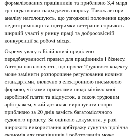
формалізованих працівників та приблизно 3,4 млрд
грн податкових надходжень щороку. Також автори
аналізу наголошують, що узгоджені положення щодо
недискримінації та підтримки ветеранів сприяють
ширшій участі у ринку праці та добросовісній
конкуренції за робочі місця.
Окрему увагу в Білій книзі приділено
передбачуваності правил для працівників і бізнесу.
Автори наголошують, що проєкт Трудового кодексу
може замінити розпорошене регулювання новими
стандартами, включно з електронною письмовою
формою, чіткими правилами щодо мінімальної
заробітної плати та відпусток, а також трудовим
арбітражем, який дозволяє вирішувати спори
приблизно за 20 днів замість багатомісячного
судового процесу. За оцінкою документа, у разі
широкого використання арбітражу сукупна щорічна
економія для працівників і роботодавців може