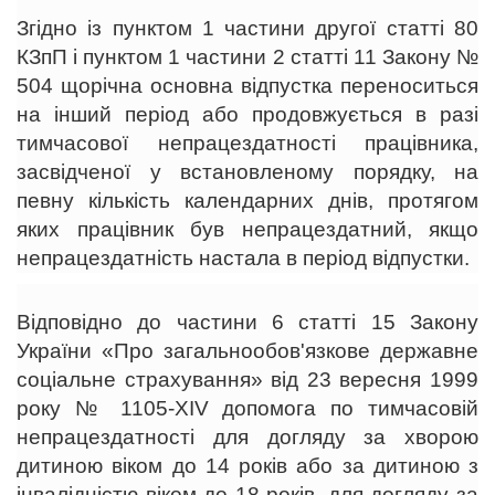
Згідно із пунктом 1 частини другої статті 80
КЗпП і пунктом 1 частини 2 статті 11 Закону №
504 щорічна основна відпустка переноситься
на інший період або продовжується в разі
тимчасової непрацездатності працівника,
засвідченої у встановленому порядку, на
певну кількість календарних днів, протягом
яких працівник був непрацездатний, якщо
непрацездатність настала в період відпустки.
Відповідно до частини 6 статті 15 Закону
України «Про загальнообов'язкове державне
соціальне страхування» від 23 вересня 1999
року № 1105-XIV допомога по тимчасовій
непрацездатності для догляду за хворою
дитиною віком до 14 років або за дитиною з
інвалідністю віком до 18 років, для догляду за