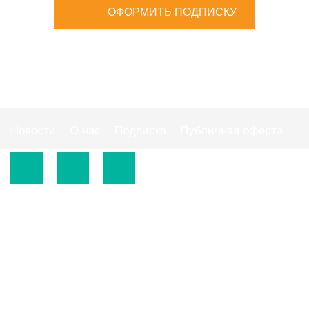
ОФОРМИТЬ ПОДПИСКУ
Новости
О нас
Подписка
Публичная оферта
© 2015-2026.
ООО «Издательская группа "АС"».
Использование материалов сайта
https://www.ibuhgalter.net
допускается на
оговоренных ниже условиях.
По всем вопросам сотрудничества обращайтесь по
тел:
0 800 300 395
, email:
info@ibuhgalter.net