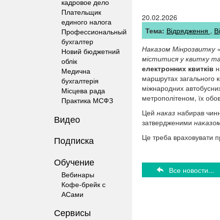
кадровое дело
Плательщик
20.02.2026
единого налога
Тема:
Відрядження
В
Профессиональный
бухгалтер
Наказом Мінрозвитку «
Новий бюджетний
міститися у квитку та
облік
електронних квитків
н
Медична
маршрутах загального к
бухгалтерія
міжнародних автобусни
Місцева рада
метрополітеном, їх обов’
Практика МСФЗ
Цей
наказ
набирав чинн
Видео
затвердженими
наказо
Це треба враховувати пр
Подписка
Обучение
Все новости...
Вебинары
Кофе-брейк с
АСами
Сервисы