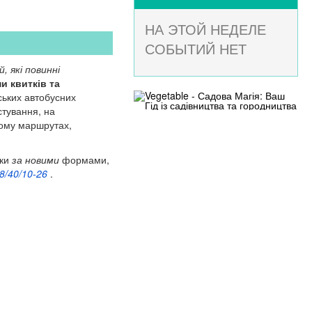
НА ЭТОЙ НЕДЕЛЕ
СОБЫТИЙ НЕТ
 які повинні
и квитків та
ських автобусних
стування, на
ному маршрутах,
тки
за новими
формами,
8/40/10-26
.