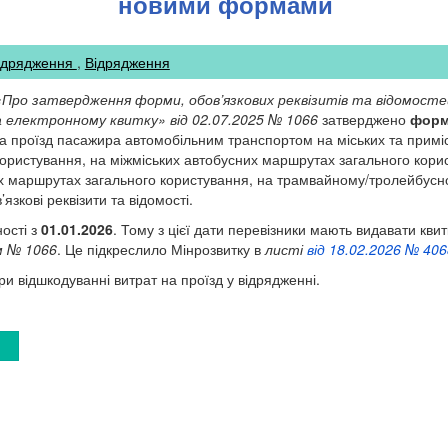
новими формами
ідрядження
Відрядження
Про затвердження форми, обов’язкових реквізитів та відомостей,
 електронному квитку» від 02.07.2025 № 1066
затверджено
форм
а проїзд пасажира автомобільним транспортом на міських та примі
ористування, на міжміських автобусних маршрутах загального кори
х маршрутах загального користування, на трамвайному/тролейбус
язкові реквізити та відомості.
ості з
01.01.2026
. Тому з цієї дати перевізники мають видавати кви
м № 1066
. Це підкреслило Мінрозвитку в
листі
від 18.02.2026 № 406
и відшкодуванні витрат на проїзд у відрядженні.