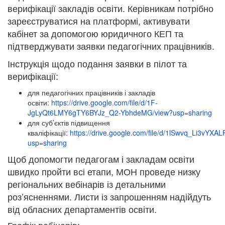
верифікації закладів освіти. Керівникам потрібно
зареєструватися на платформі, активувати
кабінет за допомогою юридичного КЕП та
підтверджувати заявки педагогічних працівників.
Інструкція щодо подання заявки в пілот та
верифікації:
для педагогічних працівників і закладів
освіти:
https://drive.google.com/file/d/1F-
JgLyQt6LMY6gTY6BYJz_Q2-YbhdeMG/view?usp=sharing
для суб’єктів підвищення
кваліфікації:
https://drive.google.com/file/d/1lSwvq_Li3vYX
usp=sharing
Щоб допомогти педагогам і закладам освіти
швидко пройти всі етапи, МОН проведе низку
регіональних вебінарів із детальними
роз’ясненнями. Листи із запрошенням надійдуть
від обласних департаментів освіти.