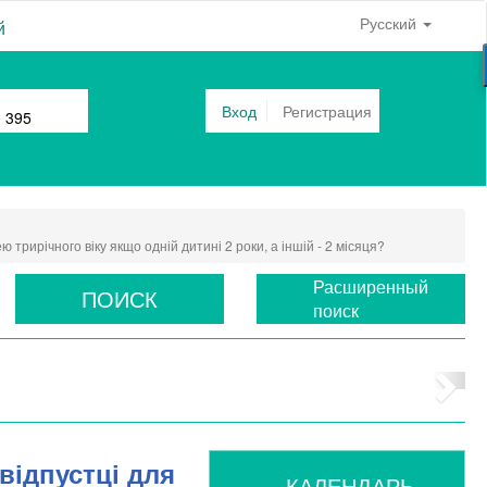
Русский
й
Вход
Регистрация
0 395
трирічного віку якщо одній дитині 2 роки, а іншій - 2 місяця?
Расширенный
ПОИСК
поиск
відпустці для
КАЛЕНДАРЬ