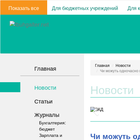
Показать все
Для бюджетных учреждений
Для 
Главная
Новости
Главная
Чи можуть одночасно м
Новости
Новости
Статьи
Журналы
Бухгалтерия:
бюджет
Чи можуть од
Зарплата и