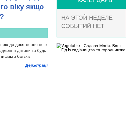
го віку якщо
я?
НА ЭТОЙ НЕДЕЛЕ
СОБЫТИЙ НЕТ
тиною до досягнення нею
ародження дитини та будь
іншим з батьків.
Держпраці