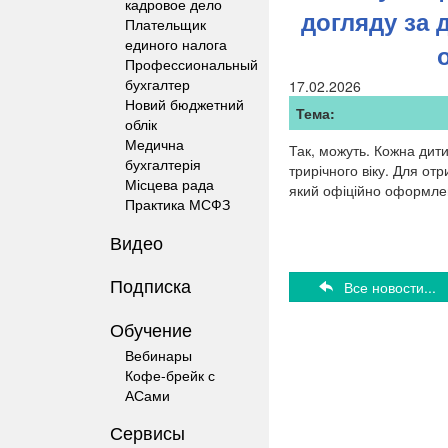
кадровое дело
догляду за 
Плательщик
единого налога
Профессиональный
бухгалтер
17.02.2026
Новий бюджетний
Тема:
облік
Медична
Так, можуть. Кожна дит
бухгалтерія
трирічного віку. Для от
Місцева рада
який офіційно оформлен
Практика МСФЗ
Видео
Подписка
Все новости...
Обучение
Вебинары
Кофе-брейк с
АСами
Сервисы