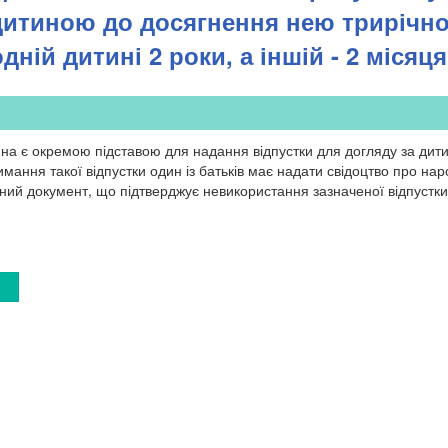
дитиною до досягнення нею трирічно
одній дитині 2 роки, а іншій - 2 місяц
ина є окремою підставою для надання відпустки для догляду за ди
римання такої відпустки один із батьків має надати свідоцтво про н
ий документ, що підтверджує невикористання зазначеної відпустки 