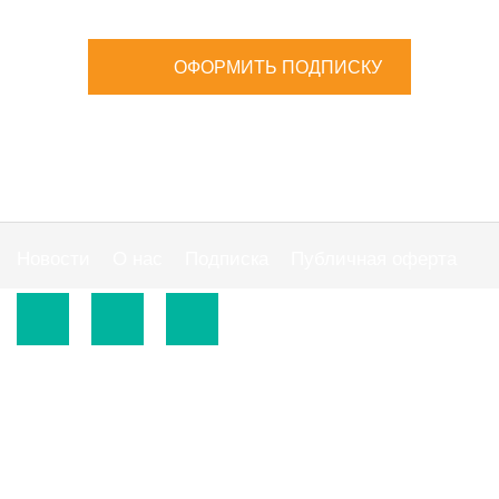
ОФОРМИТЬ ПОДПИСКУ
Новости
О нас
Подписка
Публичная оферта
© 2015-2026.
ООО «Издательская группа "АС"».
Использование материалов сайта
https://www.ibuhgalter.net
допускается на
оговоренных ниже условиях.