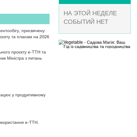
НА ЭТОЙ НЕДЕЛЕ
СОБЫТИЙ НЕТ
ентообігу, присвячену
оєкту та планам на 2026
ьного проєкту е-ТТН та
ик Міністра з питань
рацює у продуктивному
икористання е-ТТН.