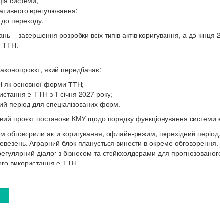
ція системи;
ативного врегулювання;
у до переходу.
ь – завершення розробки всіх типів актів коригування, а до кінця 
е-ТТН.
аконопроєкт, який передбачає:
Н як основної форми ТТН;
истання е-ТТН з 1 січня 2027 року;
ий період для спеціалізованих форм.
овий проєкт постанови КМУ щодо порядку функціонування системи 
есом обговорили акти коригування, офлайн-режим, перехідний період
евезень. Аграрний блок планується винести в окреме обговорення. 
регулярний діалог з бізнесом та стейкхолдерами для прогнозованого
ого використання е-ТТН.