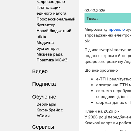
кадровое дело
Плательщик
02.02.2026
единого налога
Тема:
Профессиональный
бухгалтер
Мінрозвитку
провело
зу
Новий бюджетний
впровадженню електронн
облік
рік.
Медична
бухгалтерія
Під час зустрічі заступ
Місцева рада
подальші кроки з його р
Практика МСФЗ
цифрового розвитку Анд
Видео
Що вже зроблено
е-ТТН реалізуєть
Подписка
електронна ТТН м
система перебува
Обучение
середовищі, інші 
формат даних е-Т
Вебинары
Кофе-брейк с
Плани на 2026 рік
АСами
У 2026 році передбачен
Ключові напрями робот
Сервисы