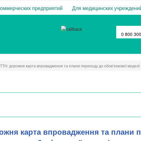
коммерческих предприятий
Для медицинских учреждени
0 800 30
-ТТН: дорожня карта впровадження та плани переходу до обов’язкової моделі
рожня карта впровадження та плани 