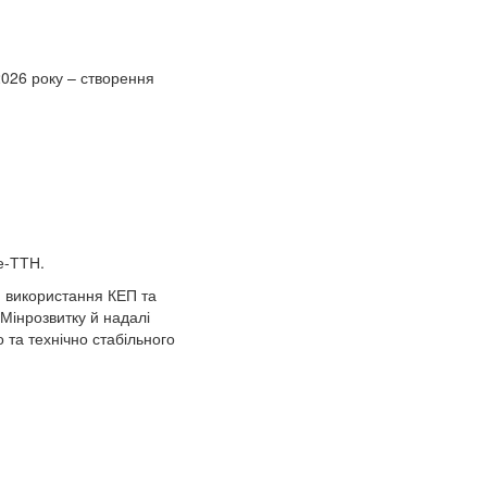
2026 року – створення
е-ТТН.
, використання КЕП та
Мінрозвитку й надалі
 та технічно стабільного