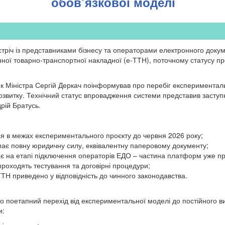
обов’язкової моделі
стріч із представниками бізнесу та операторами електронного докум
ої товарно-транспортної накладної (е-ТТН), поточному статусу пр
ник Міністра Сергій Деркач поінформував про перебіг експериментал
озвитку. Технічний статус впровадження системи представив заступн
рій Братусь.
ся в межах експериментального проєкту до червня 2026 року;
ає повну юридичну силу, еквівалентну паперовому документу;
є на етапі підключення операторів ЕДО – частина платформ уже п
проходять тестування та договірні процедури;
ТН приведено у відповідність до чинного законодавства.
о поетапний перехід від експериментальної моделі до постійного в
и: