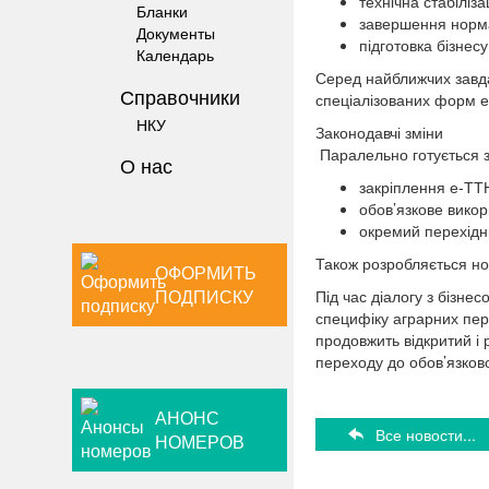
технічна стабіліза
Бланки
завершення норм
Документы
підготовка бізнес
Календарь
Серед найближчих завдан
Справочники
спеціалізованих форм 
НКУ
Законодавчі зміни
Паралельно готується з
О нас
закріплення е-ТТ
обов’язкове викор
окремий перехідн
Також розробляється н
ОФОРМИТЬ
ПОДПИСКУ
Під час діалогу з бізн
специфіку аграрних пер
продовжить відкритий і 
переходу до обов’язков
АНОНС
Все новости...
НОМЕРОВ