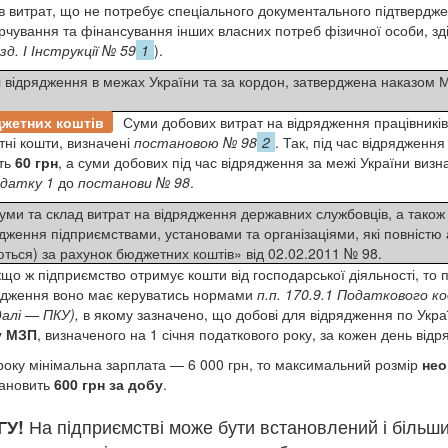
ів витрат, що не потребує спеціального документального підтвердж
рчування та фінансування інших власних потреб фізичної особи, здій
зд. І Інструкції № 59
1
).
ві відрядження в межах України та за кордон, затверджена наказом 
джетних коштів
Суми добових витрат на відрядження працівників 
ні кошти, визначені
постановою № 98
2
. Так, під час відрядженн
ить
60 грн
, а суми добових під час відрядження за межі України визн
датку 1
до
постанови № 98
.
ми та склад витрат на відрядження державних службовців, а також 
дження підприємствами, установами та організаціями, які повністю 
ться) за рахунок бюджетних коштів» від 02.02.2011 № 98.
що ж підприємство отримує кошти від господарської діяльності, то 
рядження воно має керуватись нормами
п.п. 170.9.1
Податкового код
далі —
ПКУ
),
в якому зазначено, що добові для відрядження по Укр
у МЗП
,
визначеного на 1 січня податкового року, за кожен день відр
 року мінімальна зарплата — 6 000 грн, то максимальний розмір
нео
тановить
600 грн за добу
.
ГУ!
На підприємстві може бути встановлений і більши