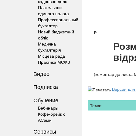
кадровое дело
Плательщик
единого налога
Профессиональный
бухгалтер
Новий бюджетний
Р
облік
Розм
Медична
бухгалтерія
відр
Місцева рада
Практика МСФЗ
Видео
(коментар до листа
Подписка
Версия для
Обучение
Тема:
Вебинары
Кофе-брейк с
АСами
Сервисы