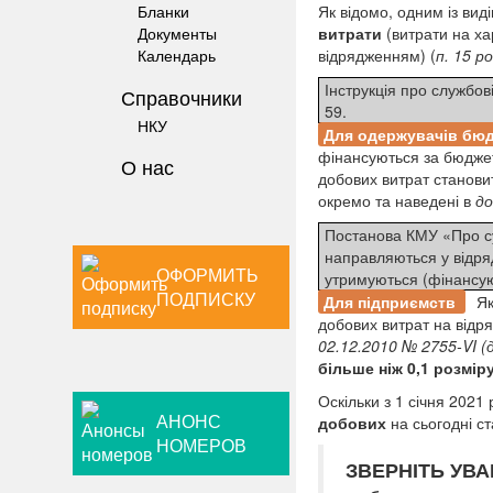
Як відомо, одним із вид
Бланки
витрати
(витрати на ха
Документы
відрядженням) (
п. 15 ро
Календарь
Інструкція про службо
Справочники
59.
НКУ
Для одержувачів бю
фінансуються за бюджет
О нас
добових витрат станов
окремо та наведені в
до
Постанова КМУ «Про су
направляються у відря
ОФОРМИТЬ
утримуються (фінансую
ПОДПИСКУ
Для підприємств
Як
добових витрат на від
02.12.2010 № 2755-VI
(
більше ніж 0,1 розмір
Оскільки з 1 січня 2021
АНОНС
добових
на сьогодні с
НОМЕРОВ
ЗВЕРНІТЬ УВА