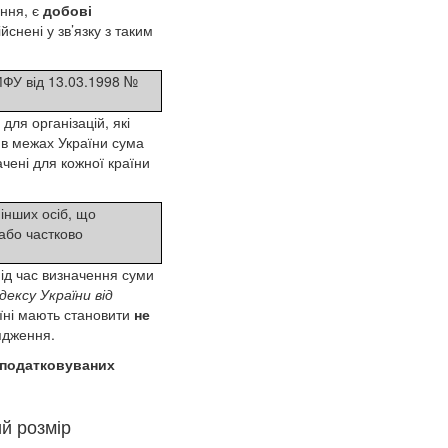
ення, є
добові
снені у зв’язку з таким
МФУ від 13.03.1998 №
для організацій, які
я в межах України сума
ачені для кожної країни
інших осіб, що
або частково
під час визначення суми
ексу України від
аїні мають становити
не
ядження.
податковуваних
й розмір