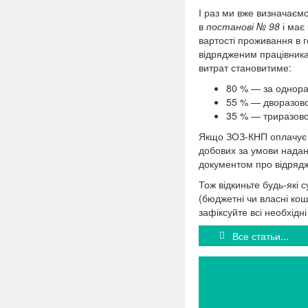
І раз ми вже визначаємо
в
постанові № 98
і має 
вартості проживання в 
відрядженим працівника
витрат становитиме:
80 % — за однора
55 % — дворазово
35 % — триразово
Якщо ЗОЗ-КНП оплачує 
добових за умови нада
документом
про відряд
Тож відкиньте будь-які
(бюджетні чи власні кош
зафіксуйте всі необхідн
Все статьи...