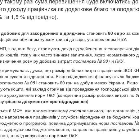
 у такому разі сума перевищення буде включатись до
го доходу працівника як додаткове благо та оподат
 та 1,5 % відповідно).
 добових
для
закордонних відряджень
становить
80 євро
за кож
офіційним обмінним курсом гривні до євро, установленим НБУ.
П, з одного боку, отримують дохід від здійснення господарської діял
 коштів, тож у них часто виникає запитання, якого нормативного д
визначення розміру добових витрат:
постанови № 98
чи
ПКУ
.
отримувалась думки, що розмір добових витрат працівників ЗОЗ-КНП
 фінансування відрядження. Якщо відрядження фінансують за бюджет
остановою № 98
і становить 60 грн на добу в межах України. Якщо
ють кошти, які заклад отримав від провадження господарської діяль
ся з урахуванням норм
ПКУ
(конкретний розмір добових витрат по Ук
нутрішнім документом про відрядження
).
ться й МФУ, яке в коментованому
листі
зазначило, що організація,
час направлення працівників у службові відрядження за бюджетні к
 бюджетною програмою, повинна дотримуватись норм
постанови №
а є одержувачем бюджетних коштів, направляє працівників у службов
ності, то слід керуватися нормами
ПКУ
.