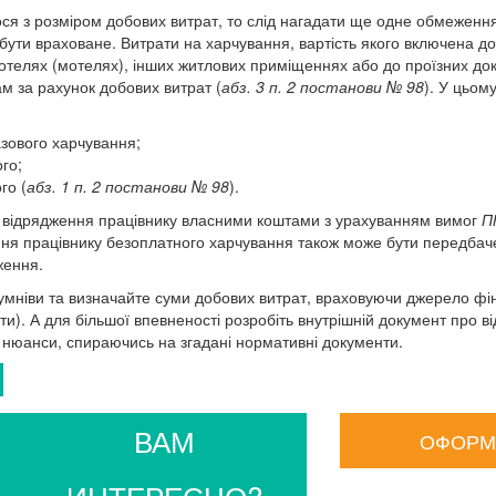
ся з розміром добових витрат, то слід нагадати ще одне обмеження
бути враховане. Витрати на харчування, вартість якого включена до
готелях (мотелях), інших житлових приміщеннях або до проїзних до
м за рахунок добових витрат (
абз. 3 п. 2 постанови № 98
). У цьом
зового харчування;
го;
го (
абз. 1 п. 2 постанови № 98
).
відрядження працівнику власними коштами з урахуванням вимог
П
ння працівнику безоплатного харчування також може бути передба
ження.
 сумніви та визначайте суми добових витрат, враховуючи джерело ф
ти). А для більшої впевненості розробіть внутрішній документ про 
і нюанси, спираючись на згадані нормативні документи.
ВАМ
ОФОРМ
ИНТЕРЕСНО?