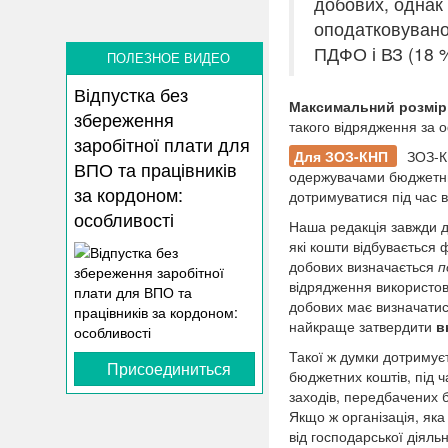
добових, однак
оподатковувано
ПДФО і ВЗ (18 %
ПОЛЕЗНОЕ ВИДЕО
Відпустка без
Максимальний розмір
збереження
такого відрядження за 
заробітної плати для
Для ЗОЗ-КНП
ЗОЗ-КН
ВПО та працівників
одержувачами бюджетних
за кордоном:
дотримуватися під час 
особливості
Наша редакція завжди д
які кошти відбувається
добових визначається
п
відрядження використову
добових має визначати
найкраще затвердити
в
Такої ж думки дотримує
Присоединиться
бюджетних коштів, під 
заходів, передбачених
Якщо ж організація, як
від господарської діяль