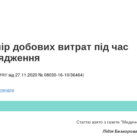
ір добових витрат під час
ядження
 МФУ
від 27.11.2020 № 08030-16-10/36464
)
 печати
Статтю взято з газети "Медич
Лідія Безкоров