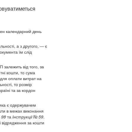
ковуватиметься
ен календарний день
ьності, а з другого, — є
окумента їм слід
 залежить від того, за
ні кошти, то сума
 для оплати витрат на
ності, то розмір
раїні та за кордон
 яка є одержувачем
ошти в межах виконання
 98
та
Інструкції № 59
.
і відрядження за кошти