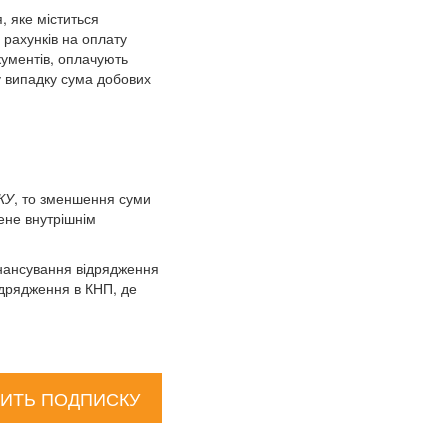
, яке міститься
 рахунків на оплату
кументів, оплачують
у випадку сума добових
КУ
, то зменшення суми
чене
внутрішнім
інансування відрядження
відрядження в КНП, де
ИТЬ ПОДПИСКУ