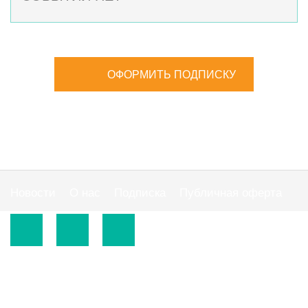
ОФОРМИТЬ ПОДПИСКУ
Новости
О нас
Подписка
Публичная оферта
© 2015-2026.
ООО «Издательская группа "АС"».
Использование материалов сайта
https://www.ibuhgalter.net
допускается на