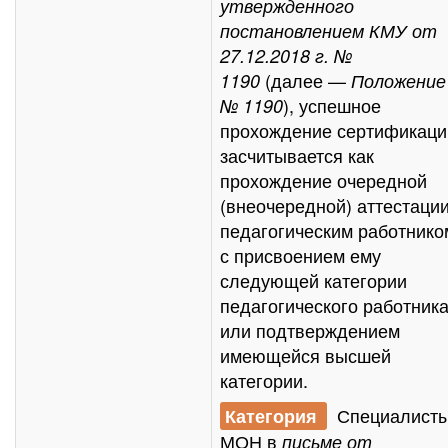
утвержденного
постановлением КМУ от
27.12.2018 г. №
(далее —
1190
Положение
), успешное
№ 1190
прохождение сертификаци
засчитывается как
прохождение очередной
(внеочередной) аттестаци
педагогическим работнико
с присвоением ему
следующей категории
педагогического работник
или подтверждением
имеющейся высшей
категории.
Специалист
Категория
МОН в
письме
от