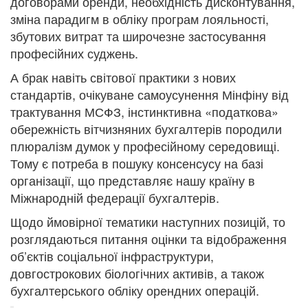
договорами оренди, необхідність дисконтування,
зміна парадигм в обліку програм лояльності,
збутових витрат та широчезне застосування
професійних суджень.
А брак навіть світової практики з нових
стандартів, очікуване самоусунення Мінфіну від
трактування МСФЗ, інстинктивна «податкова»
обережність вітчизняних бухгалтерів породили
плюралізм думок у професійному середовищі.
Тому є потреба в пошуку консенсусу на базі
організації, що представляє нашу країну в
Міжнародній федерації бухгалтерів.
Щодо ймовірної тематики наступних позицій, то
розглядаються питання оцінки та відображення
об’єктів соціальної інфраструктури,
довгострокових біологічних активів, а також
бухгалтерського обліку орендних операцій.