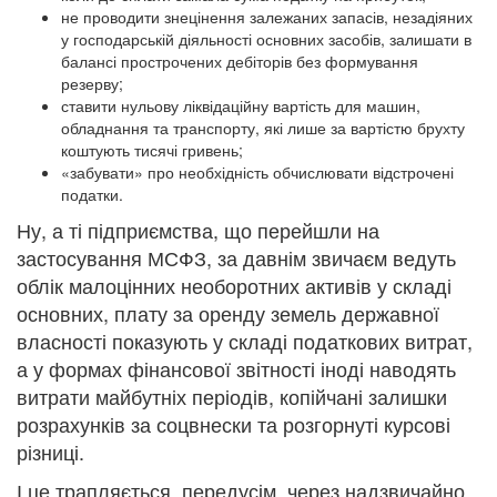
не проводити знецінення залежаних запасів, незадіяних
у господарській діяльності основних засобів, залишати в
балансі прострочених дебіторів без формування
резерву;
ставити нульову ліквідаційну вартість для машин,
обладнання та транспорту, які лише за вартістю брухту
коштують тисячі гривень;
«забувати» про необхідність обчислювати відстрочені
податки.
Ну, а ті підприємства, що перейшли на
застосування МСФЗ, за давнім звичаєм ведуть
облік малоцінних необоротних активів у складі
основних, плату за оренду земель державної
власності показують у складі податкових витрат,
а у формах фінансової звітності іноді наводять
витрати майбутніх періодів, копійчані залишки
розрахунків за соцвнески та розгорнуті курсові
різниці.
І це трапляється, передусім, через надзвичайно