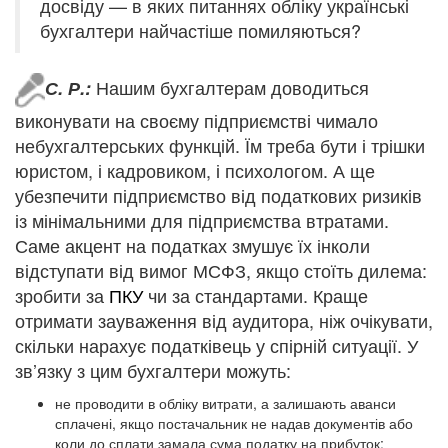
досвіду — в яких питаннях обліку українські
бухгалтери найчастіше помиляються?
Нашим бухгалтерам доводиться
С. Р.:
виконувати на своєму підприємстві чимало
небухгалтерських функцій. Їм треба бути і трішки
юристом, і кадровиком, і психологом. А ще
убезпечити підприємство від податкових ризиків
із мінімальними для підприємства втратами.
Саме акцент на податках змушує їх інколи
відступати від вимог МСФЗ, якщо стоїть дилема:
зробити за
ПКУ
чи за стандартами. Краще
отримати зауваження від аудитора, ніж очікувати,
скільки нарахує податківець у спірній ситуації. У
зв’язку з цим бухгалтери можуть:
не проводити в обліку витрати, а залишають аванси
сплачені, якщо постачальник не надав документів або
коли до сплати замала сума податку на прибуток;