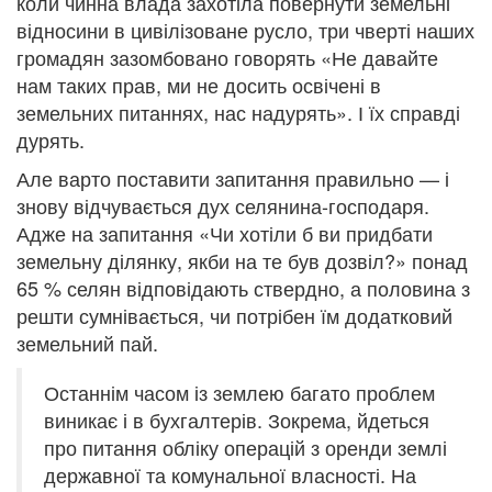
коли чинна влада захотіла повернути земельні
відносини в цивілізоване русло, три чверті наших
громадян зазомбовано говорять «Не давайте
нам таких прав, ми не досить освічені в
земельних питаннях, нас надурять». І їх справді
дурять.
Але варто поставити запитання правильно — і
знову відчувається дух селянина-господаря.
Адже на запитання «Чи хотіли б ви придбати
земельну ділянку, якби на те був дозвіл?» понад
65 % селян відповідають ствердно, а половина з
решти сумнівається, чи потрібен їм додатковий
земельний пай.
Останнім часом із землею багато проблем
виникає і в бухгалтерів. Зокрема, йдеться
про питання обліку операцій з оренди землі
державної та комунальної власності. На