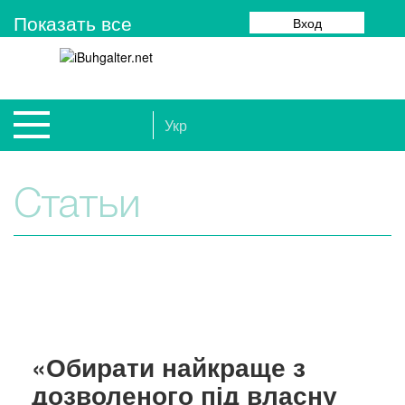
Показать все
Вход
Укр
Статьи
«Обирати найкраще з
дозволеного під власну