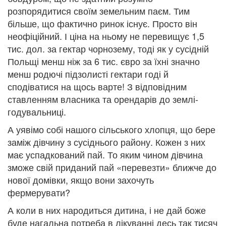
розпорядитися своїм земельним паєм. Тим
більше, що фактично ринок існує. Просто він
неофіційний. І ціна на ньому не перевищує 1,5
тис. дол. за гектар чорнозему, тоді як у сусідній
Польщі менш ніж за 6 тис. євро за їхні значно
менш родючі підзолисті гектари годі й
сподіватися на щось варте! З відповідним
ставленням власника та орендарів до землі-
годувальниці.
А уявімо собі нашого сільського хлопця, що бере
заміж дівчину з сусіднього району. Кожен з них
має успадкований пай. То яким чином дівчина
зможе свій приданий пай «перевезти» ближче до
нової домівки, якщо вони захочуть
фермерувати?
А коли в них народиться дитина, і не дай боже
буде нагальна потреба в лікуванні десь так тисяч