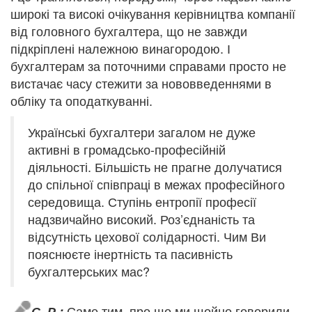
широкі та високі очікування керівництва компанії
від головного бухгалтера, що не завжди
підкріплені належною винагородою. І
бухгалтерам за поточними справами просто не
вистачає часу стежити за нововведеннями в
обліку та оподаткуванні.
Українські бухгалтери загалом не дуже
активні в громадсько-професійній
діяльності. Більшість не прагне долучатися
до спільної співпраці в межах професійного
середовища. Ступінь ентропії професії
надзвичайно високий. Роз’єднаність та
відсутність цехової солідарності. Чим Ви
пояснюєте інертність та пасивність
бухгалтерських мас?
Саме тим, про що ми щойно говорили.
С. Р.: