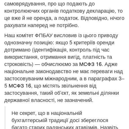
самоврядування, про що подають до
контролюючих органів податкову декларацію, то
це вже й не оренда, а податок. Відповідно, нічого
рахувати наперед не потрібно.
Наш комітет ФПБАУ висловив із цього приводу
однозначну позицію: якщо 5 критеріїв оренди
дотримано (ідентифікація, контроль під час
використання, отримання вигід, платність та
строковість) — обчислюємо за
МСФЗ 16
. Адже
національне законодавство не має переваги над
застосовуваним міжнародним, а в параграфах 3–
5
МСФЗ 16
, що містять звільнення від
застосування, такий об’єкт, як земельні ділянки
державної власності, не зазначений.
Не секрет, що в національній
бухгалтерській традиції досі збереглося
багато старих радянських атавізмів. Назвіть