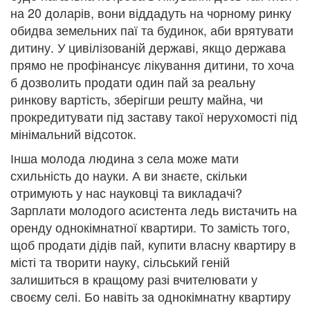
на 20 доларів, вони віддадуть на чорному ринку
обидва земельних паї та будинок, аби врятувати
дитину. У цивілізованій державі, якщо держава
прямо не профінансує лікування дитини, то хоча
б дозволить продати один пай за реальну
ринкову вартість, зберігши решту майна, чи
прокредитувати під заставу такої нерухомості під
мінімальний відсоток.
Інша молода людина з села може мати
схильність до науки. А ви знаєте, скільки
отримують у нас науковці та викладачі?
Зарплати молодого асистента ледь вистачить на
оренду однокімнатної квартири. То замість того,
щоб продати дідів пай, купити власну квартиру в
місті та творити науку, сільський геній
залишиться в кращому разі вчителювати у
своєму селі. Бо навіть за однокімнатну квартиру