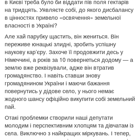
в Києві треба було би віддати пів поля гектарів
на тридцять. Уявляєте собі, до якого дисбалансу
в цінностях привело «освячення» земельної
власності в Україні?
Але хай парубку щастить, він жениться. Він
переживе юнацькі злидні, зробить успішну
наукову кар’єру. Захоче її продовжити десь у
Німеччині, а років за 10 повернеться додому — а
землю вже реквізували, адже він втратив
громадянство. І навіть ставши знову
громадянином України і маючи бажання
повернутись у дідове село, у нього немає
жодного шансу офіційно викупити собі земельний
пай.
Отакі проблемки створили наші депутати
молодим і перспективним хлопцям та дівчатам із
села. Виключно з найкращих міркувань. І тепер,